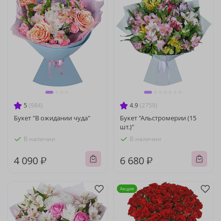
5
(984)
4.9
(2759)
Букет "В ожидании чуда"
Букет "Альстромерии (15
шт.)"
В наличии
В наличии
4 090 ₽
6 680 ₽
Акция