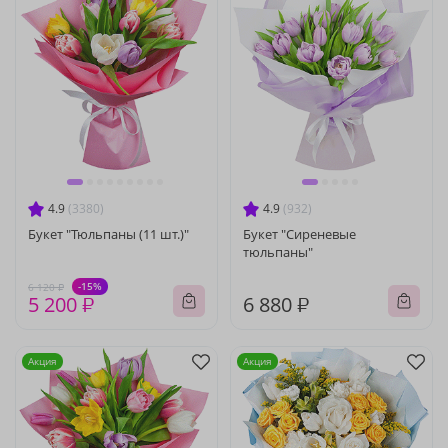
4.9
(3380)
4.9
(932)
Букет "Тюльпаны (11 шт.)"
Букет "Сиреневые
тюльпаны"
-15%
6 120 ₽
5 200 ₽
6 880 ₽
Акция
Акция