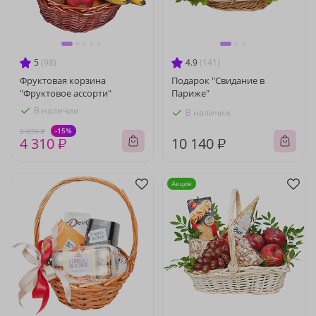
5
(98)
4.9
(141)
Фруктовая корзина
Подарок "Свидание в
"Фруктовое ассорти"
Париже"
В наличии
В наличии
-15%
5 070 ₽
4 310 ₽
10 140 ₽
Акция