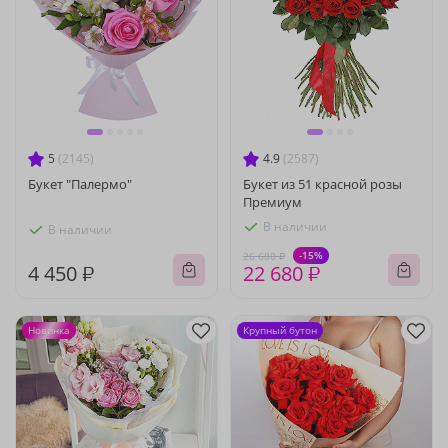
5
(2145)
4.9
(2587)
Букет "Палермо"
Букет из 51 красной розы
Премиум
В наличии
В наличии
-15%
26 680 ₽
4 450 ₽
22 680 ₽
Новинка
Крупный бутон