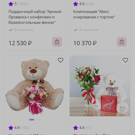
5
(1892)
4.9
(256)
Подарочный набор "Аромат
Композиция "Мисс
Прованса с конфетами и
очарование с тортом"
безалкогольным вином"
В наличии
В наличии
12 530 ₽
10 370 ₽
4.9
(103)
4.8
(57)