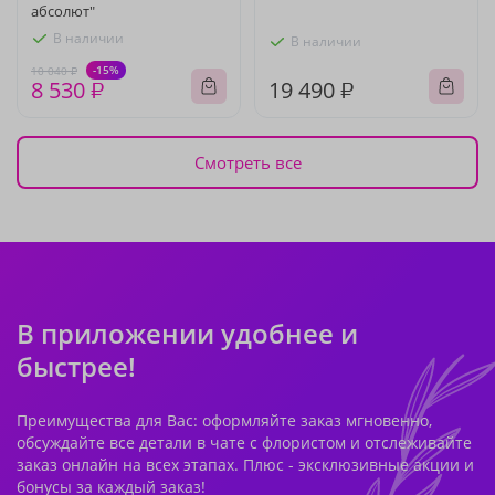
абсолют"
В наличии
В наличии
-15%
10 040 ₽
8 530 ₽
19 490 ₽
Смотреть все
В приложении удобнее и
быстрее!
Преимущества для Вас: оформляйте заказ мгновенно,
обсуждайте все детали в чате с флористом и отслеживайте
заказ онлайн на всех этапах. Плюс - эксклюзивные акции и
бонусы за каждый заказ!