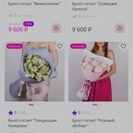
Букет-гигант "Великолепие"
Букет-гигант "Созвездие
Ориона"
В наличии
В наличии
-10%
10 670 ₽
9 600 ₽
9 600 ₽
Новинка
Новинка
5
(178)
5
(220)
Букет-гигант "Танцующие
Букет-гигант "Розовый
балерины"
айсберг"
В наличии
В наличии