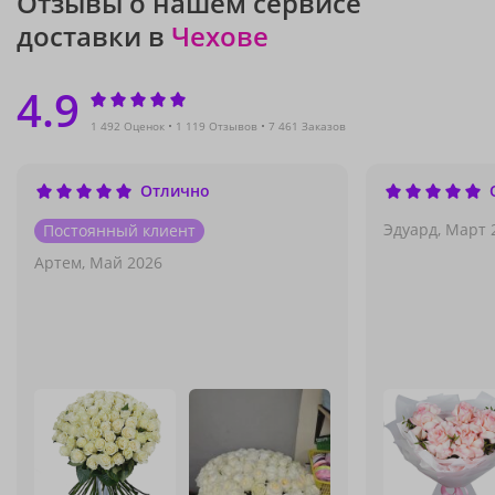
Отзывы о нашем сервисе
доставки в
Чехове
4.9
1 492 Оценок
1 119 Отзывов
7 461 Заказов
Отлично
Эдуард,
Март 
Постоянный клиент
Артем,
Май 2026