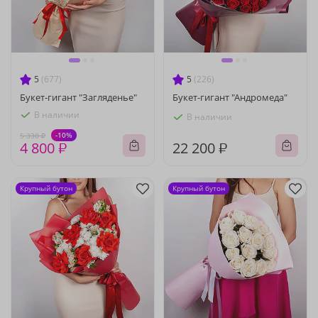
5
(677)
5
(226)
Букет-гигант "Загляденье"
Букет-гигант "Андромеда"
В наличии
В наличии
-10%
5 330 ₽
4 800 ₽
22 200 ₽
Крупный бутон
Крупный бутон