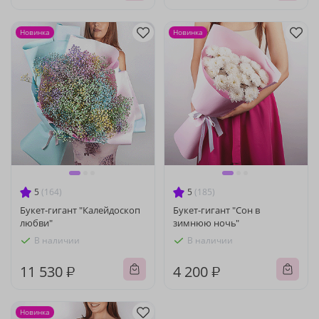
Новинка
Новинка
5
(164)
5
(185)
Букет-гигант "Калейдоскоп
Букет-гигант "Сон в
любви"
зимнюю ночь"
В наличии
В наличии
11 530 ₽
4 200 ₽
Новинка