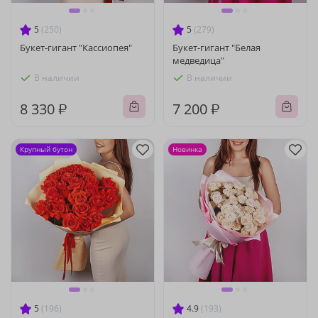
5
(250)
5
(279)
Букет-гигант "Кассиопея"
Букет-гигант "Белая
медведица"
В наличии
В наличии
8 330 ₽
7 200 ₽
Крупный бутон
Новинка
5
(196)
4.9
(193)