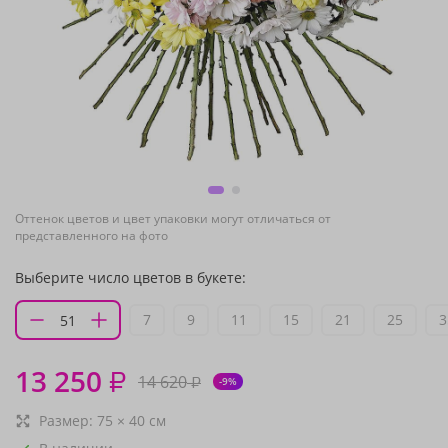
Оттенок цветов и цвет упаковки могут отличаться от
представленного на фото
Выберите число цветов в букете:
7
9
11
15
21
25
3
13 250
₽
14 620
₽
-9%
Размер:
75
×
40
см