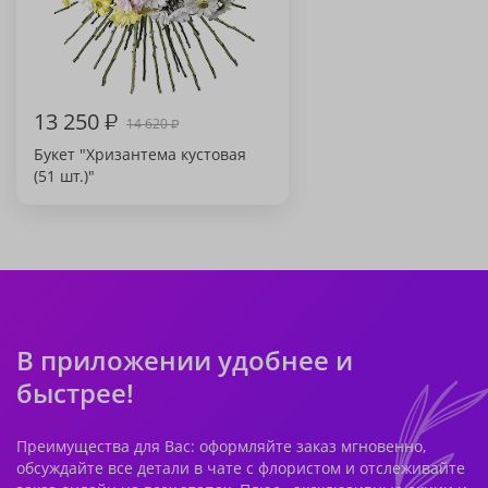
13 250
₽
14 620
₽
Букет "Хризантема кустовая
(51 шт.)"
В приложении удобнее и
быстрее!
Преимущества для Вас: оформляйте заказ мгновенно,
обсуждайте все детали в чате с флористом и отслеживайте