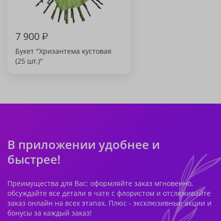
7 900
₽
Букет "Хризантема кустовая
(25 шт.)"
В приложении удобнее и
быстрее!
Преимущества для Вас: оформляйте заказ мгновенно,
обсуждайте все детали в чате с флористом и отслеживайте
заказ онлайн на всех этапах. Плюс - эксклюзивные акции и
бонусы за каждый заказ!