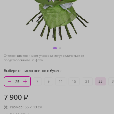
Оттенок цветов и цвет упаковки могут отличаться от
представленного на фото
Выберите число цветов в букете:
7
9
11
15
21
25
3
7 900
₽
Размер:
55
×
40
см