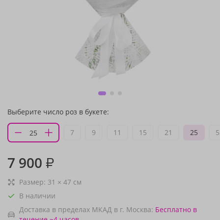
Выберите число роз в букете:
7
9
11
15
21
25
5
7 900
₽
Размер:
31
×
47
см
В наличии
Доставка в пределах МКАД в г. Москва:
Бесплатно
в
течение ~4 часов