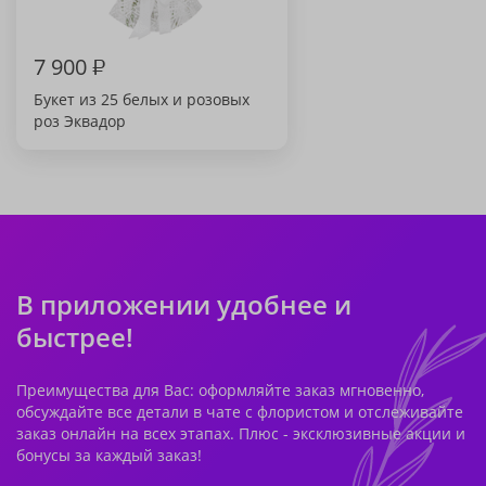
7 900
₽
Букет из 25 белых и розовых
роз Эквадор
В приложении удобнее и
быстрее!
Преимущества для Вас: оформляйте заказ мгновенно,
обсуждайте все детали в чате с флористом и отслеживайте
заказ онлайн на всех этапах. Плюс - эксклюзивные акции и
бонусы за каждый заказ!