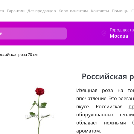
та
Гарантии
Для продавцов
Корп. клиентам
Контакты
Помощь
С
Город дост
Москва
оссийская роза 70 см
Российская р
Изящная роза на тон
впечатление. Это элега
вкусе. Российская
п
оборудованных тепли
обладает нежными б
ароматом.