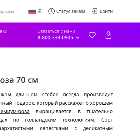
Статус заказа
Войти
ервисы
авки
Связаться с нами
8-800-333-0905
оза 70 см
ком длинном стебле всегда производит
нтный подарок, который расскажет о хорошем
ремиум-роза
выращивается в тщательно
цах по голландским технологиям. Сорт
архатистыми лепестками с деликатным