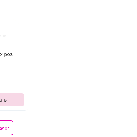
х роз
ать
алог