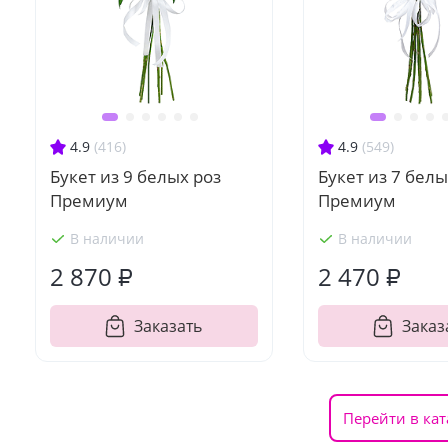
4.9
(416)
4.9
(549)
Букет из 9 белых роз
Букет из 7 белы
Премиум
Премиум
В наличии
В наличии
2 870 ₽
2 470 ₽
Заказать
Заказ
Перейти в кат