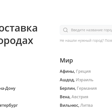
оставка
Введите название горо
городах
Не нашли нужный город?
Позв
Мир
Афины,
Греция
Ашдод,
Израиль
на-Дону
Берлин,
Германия
Вена,
Австрия
етербург
Вильнюс,
Литва