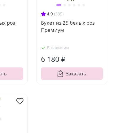
4.9
(335)
ых роз
Букет из 25 белых роз
Премиум
В наличии
6 180 ₽
ать
Заказать