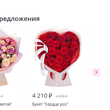
редложения
4 210 ₽
4 09
 ₽
4 830 ₽
ветов"
Букет "Сердце роз"
Букет 