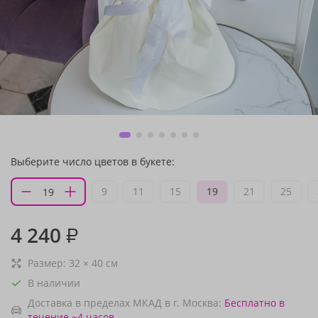
Выберите число цветов в букете:
9
11
15
19
21
25
4 240
₽
Размер:
32
×
40
см
В наличии
Доставка в пределах МКАД в г. Москва:
Бесплатно
в
течение ~4 часов