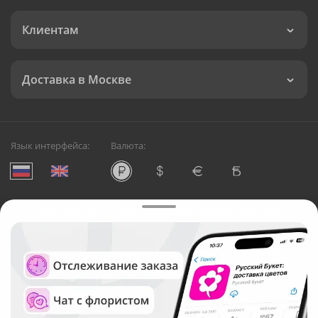
Клиентам
Доставка в Москве
Язык интерфейса:
Валюта:
©
Служба круглосуточной доставки цветов в Москве
Русский Букет, 2026
Общество с ограниченной ответственностью «Технология»
ОГРН: 1195476081745, ИНН: 5410081997
Юридический адрес: г. Новосибирск, ул. Ипподромская,
д.42, оф. 3