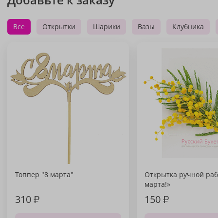
Все
Открытки
Шарики
Вазы
Клубника
Топпер "8 марта"
Открытка ручной раб
марта!»
310
₽
150
₽