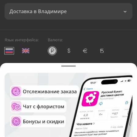
Доставка в Владимире
Язык интерфейса:
Валюта:
©
Служба круглосуточной доставки цветов во Владимире
Русский Букет, 2026
Общество с ограниченной ответственностью «Технология»
ОГРН: 1195476081745, ИНН: 5410081997
Юридический адрес: г. Новосибирск, ул. Ипподромская,
д.42, оф. 3
Рейтинг Русского букета в г. Владимир