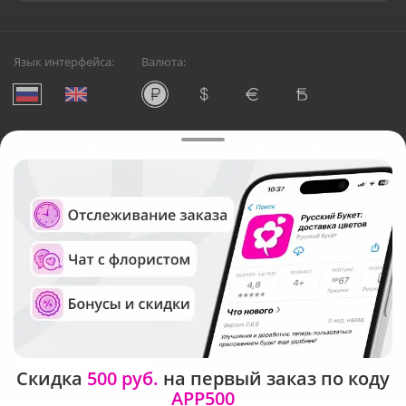
Язык интерфейса:
Валюта:
©
Служба круглосуточной доставки цветов в Москве
Русский Букет, 2026
Общество с ограниченной ответственностью «Технология»
ОГРН: 1195476081745, ИНН: 5410081997
Юридический адрес: г. Новосибирск, ул. Ипподромская,
д.42, оф. 3
Рейтинг Русского букета в г. Москва
Скидка
500 руб.
на первый заказ по коду
APP500