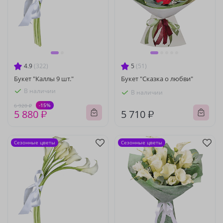
4.9
(322)
5
(51)
Букет "Каллы 9 шт."
Букет "Сказка о любви"
В наличии
В наличии
-15%
6 920 ₽
5 880 ₽
5 710 ₽
Сезонные цветы
Сезонные цветы