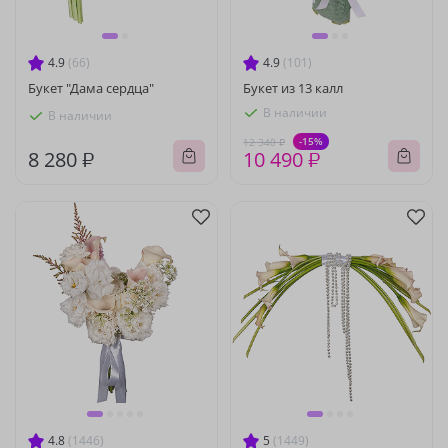
4.9
(66)
4.9
(101)
Букет "Дама сердца"
Букет из 13 калл
В наличии
В наличии
-15%
12 340 ₽
8 280 ₽
10 490 ₽
4.8
(1446)
5
(1449)