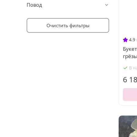
Повод
Очистить фильтры
4.9
Букет
грёзы
В н
6 1