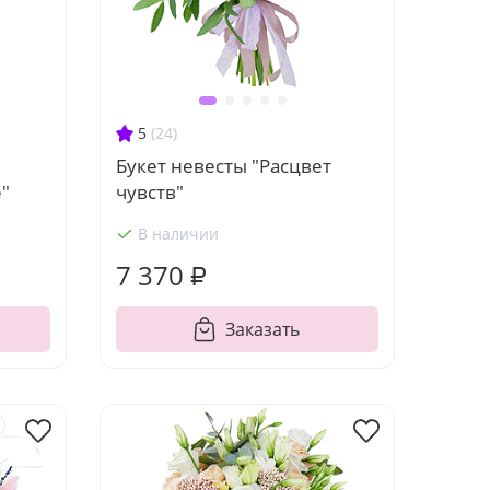
5
(24)
Букет невесты "Расцвет
"
чувств"
В наличии
7 370 ₽
Заказать