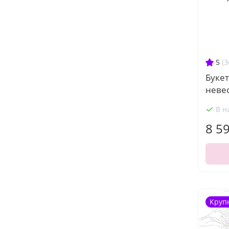
5
(3
Букет
невес
В н
8 5
Круп