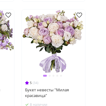
5
(34)
л
Букет невесты "Милая
красавица"
В наличии