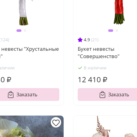
(124)
4.9
(21)
 невесты "Хрустальные
Букет невесты
"
"Совершенство"
аличии
В наличии
80 ₽
12 410 ₽
Заказать
Заказать