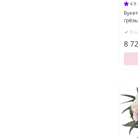
4.9
Буке
грёзы
В н
8 7