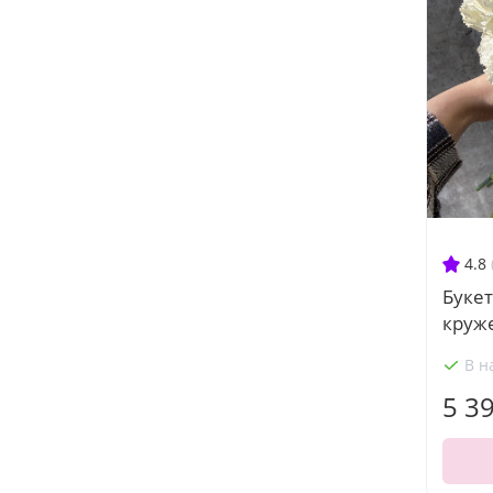
4.8
Буке
круж
В н
5 3