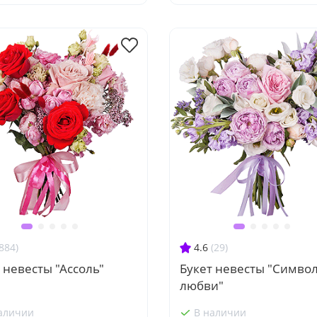
884)
4.6
(29)
 невесты "Ассоль"
Букет невесты "Симво
любви"
аличии
В наличии