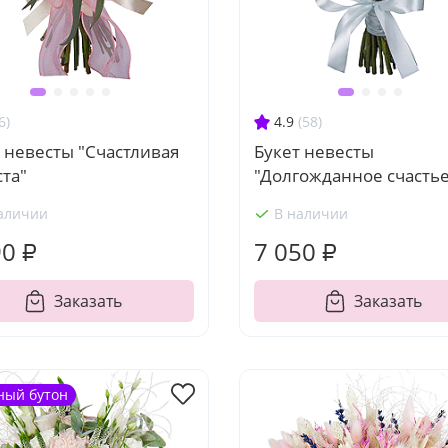
6)
4.9
(58)
 невесты "Счастливая
Букет невесты
та"
"Долгожданное счастье
аличии
В наличии
90 ₽
7 050 ₽
Заказать
Заказать
ный бутон