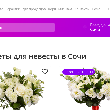
та
Гарантии
Для продавцов
Корп. клиентам
Контакты
Помощь
С
Город дост
Сочи
еты для невесты в Сочи
Сезонные цветы