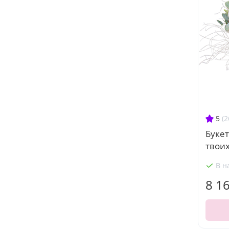
5
(2
Букет
твоих
В н
8 1