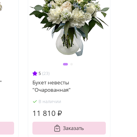
5
(23)
"
Букет невесты
"Очарованная"
В наличии
11 810 ₽
Заказать