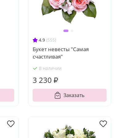
4.9
(555)
Букет невесты "Самая
счастливая"
В наличии
3 230 ₽
Заказать