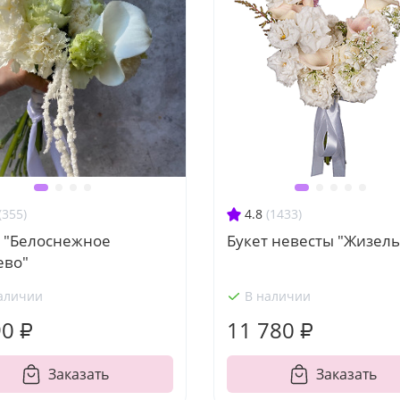
(355)
4.8
(1433)
т "Белоснежное
Букет невесты "Жизель
ево"
аличии
В наличии
90 ₽
11 780 ₽
Заказать
Заказать