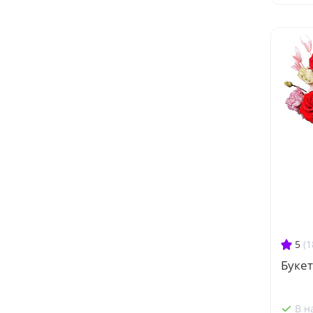
5
(1
Букет
В н