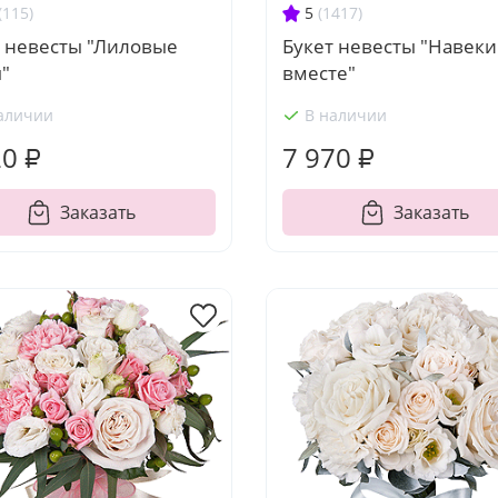
(115)
5
(1417)
т невесты "Лиловые
Букет невесты "Навеки
"
вместе"
аличии
В наличии
20 ₽
7 970 ₽
Заказать
Заказать