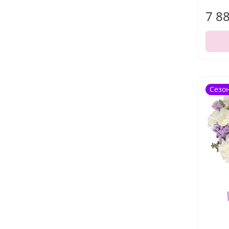
7 8
Сезо