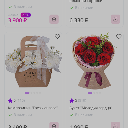
шляпной коробке"
В наличии
В наличии
-15%
4 590 ₽
3 900 ₽
6 330 ₽
5
(110)
5
(819)
Композиция "Грезы ангела"
Букет "Мелодия сердца"
В наличии
В наличии
3 490 ₽
1 990 ₽