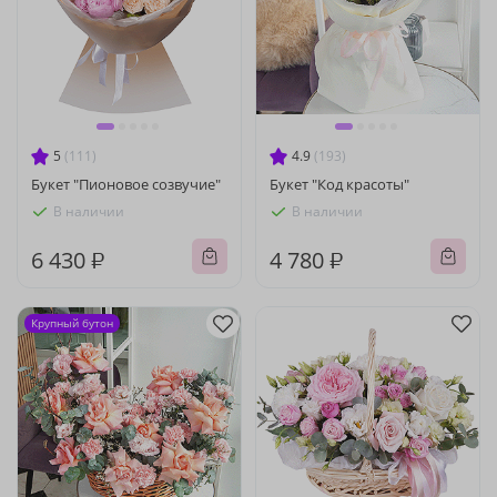
5
(111)
4.9
(193)
Букет "Пионовое созвучие"
Букет "Код красоты"
В наличии
В наличии
6 430 ₽
4 780 ₽
Крупный бутон