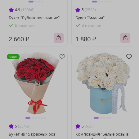
4.9
(13986)
5
(2529)
Букет "Рубиновое сияние"
Букет "Амалия"
В наличии
В наличии
2 660 ₽
1 880 ₽
Акция
5
(2346)
5
(630)
Букет из 15 красных роз
Композиция "Белые розы в