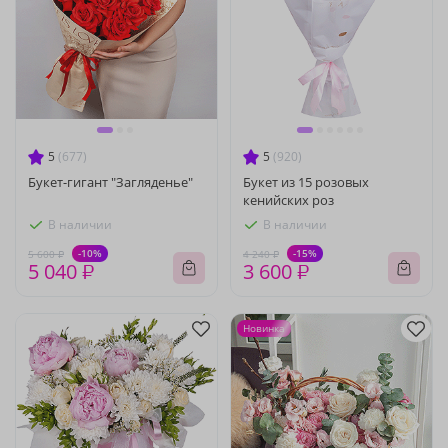
5
(677)
5
(920)
Букет-гигант "Загляденье"
Букет из 15 розовых
кенийских роз
В наличии
В наличии
-10%
-15%
5 600 ₽
4 240 ₽
5 040 ₽
3 600 ₽
Новинка