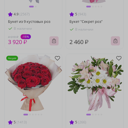
4.9
(2567)
5
(943)
Букет из 9 кустовых роз
Букет "Секрет роз"
В наличии
В наличии
-15%
4 610 ₽
3 920 ₽
2 460 ₽
Акция
5
(1413)
5
(266)