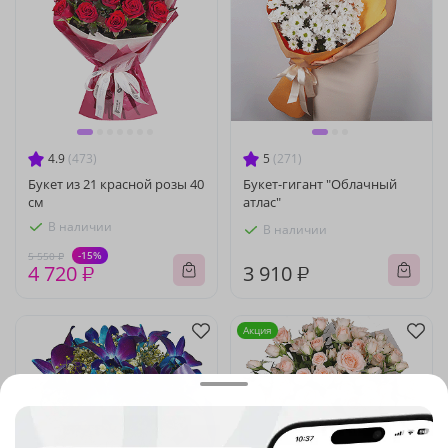
4.9
(473)
5
(271)
Букет из 21 красной розы 40
Букет-гигант "Облачный
см
атлас"
В наличии
В наличии
-15%
5 550 ₽
4 720 ₽
3 910 ₽
Акция