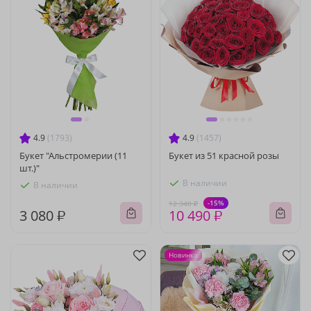
4.9
(1793)
4.9
(1457)
Букет "Альстромерии (11
Букет из 51 красной розы
шт.)"
В наличии
В наличии
-15%
12 340 ₽
3 080 ₽
10 490 ₽
Новинка