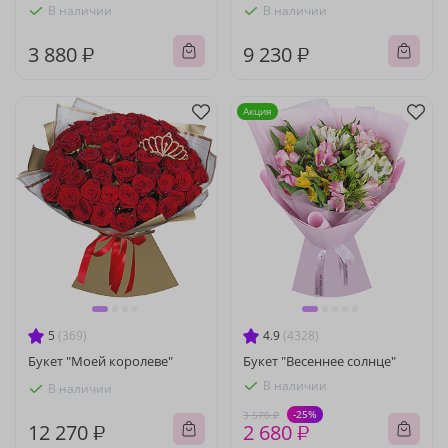
В наличии
В наличии
3 880 ₽
9 230 ₽
Акция
5
(369)
4.9
(4328)
Букет "Моей королеве"
Букет "Весеннее солнце"
В наличии
В наличии
-25%
3 570 ₽
12 270 ₽
2 680 ₽