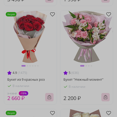
Акция
4.9
(1475)
5
(636)
Букет из 9 красных роз
Букет "Нежный момент"
В наличии
В наличии
-15%
3 130 ₽
2 660 ₽
2 200 ₽
Акция