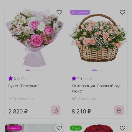
Хит продаж
5
(2145)
4.9
(767)
Букет "Палермо"
Композиция "Розовый сад
Люкс"
В наличии
В наличии
2 820 ₽
8 210 ₽
Новинка
Акция