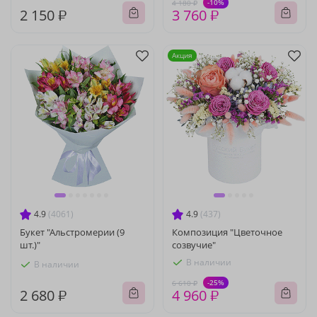
-10%
4 180 ₽
2 150 ₽
3 760 ₽
Акция
4.9
(4061)
4.9
(437)
Букет "Альстромерии (9
Композиция "Цветочное
шт.)"
созвучие"
В наличии
В наличии
-25%
6 610 ₽
2 680 ₽
4 960 ₽