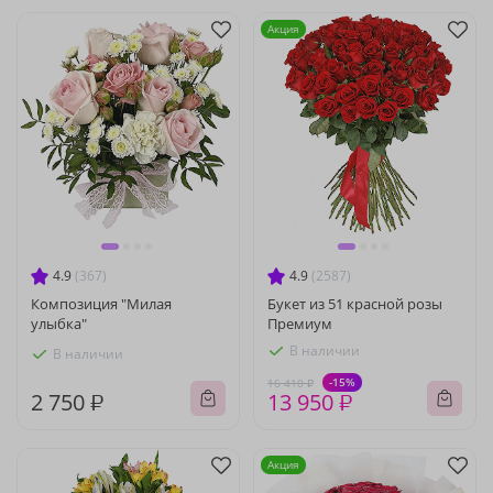
Акция
4.9
(367)
4.9
(2587)
Композиция "Милая
Букет из 51 красной розы
улыбка"
Премиум
В наличии
В наличии
-15%
16 410 ₽
2 750 ₽
13 950 ₽
Акция