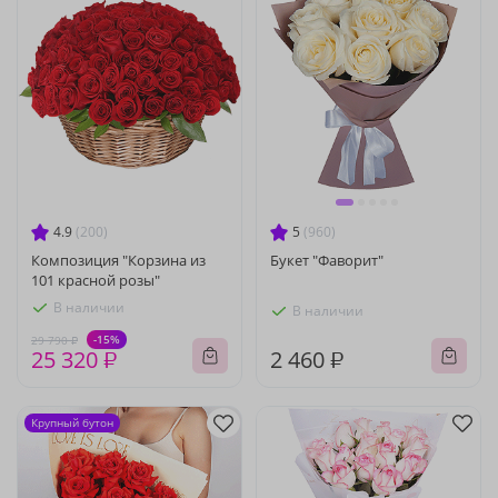
4.9
(200)
5
(960)
Композиция "Корзина из
Букет "Фаворит"
101 красной розы"
В наличии
В наличии
-15%
29 790 ₽
25 320 ₽
2 460 ₽
Крупный бутон