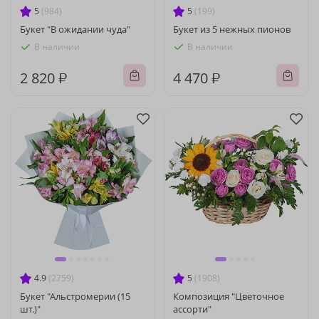
5
(984)
5
(199)
Букет "В ожидании чуда"
Букет из 5 нежных пионов
В наличии
В наличии
2 820 ₽
4 470 ₽
4.9
(2759)
5
(1908)
Букет "Альстромерии (15
Композиция "Цветочное
шт.)"
ассорти"