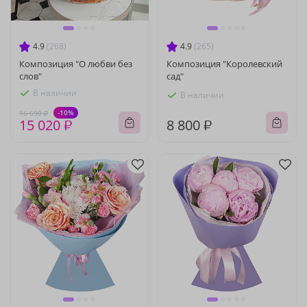
4.9
(268)
4.9
(265)
Композиция "О любви без
Композиция "Королевский
слов"
сад"
В наличии
В наличии
-10%
16 690 ₽
15 020 ₽
8 800 ₽