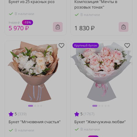
Букет из 25 красных роз
Композиция "Мечты в
розовых тонах"
В наличии
В наличии
-15%
7 020 ₽
5 970 ₽
1 830 ₽
Крупный бутон
5
(339)
5
(1767)
Букет "Мгновения счастья"
Букет "Жемчужина любви"
В наличии
В наличии