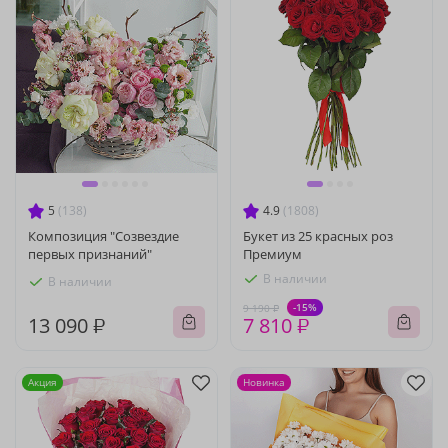
5
(138)
4.9
(1808)
Композиция "Созвездие
Букет из 25 красных роз
первых признаний"
Премиум
В наличии
В наличии
-15%
9 190 ₽
13 090 ₽
7 810 ₽
Акция
Новинка