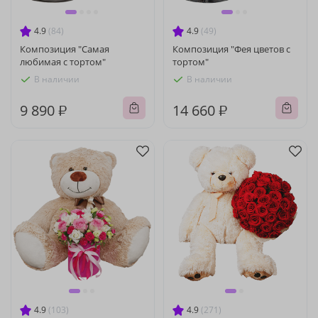
4.9
(84)
4.9
(49)
Композиция "Самая
Композиция "Фея цветов с
любимая с тортом"
тортом"
В наличии
В наличии
9 890 ₽
14 660 ₽
4.9
(103)
4.9
(271)