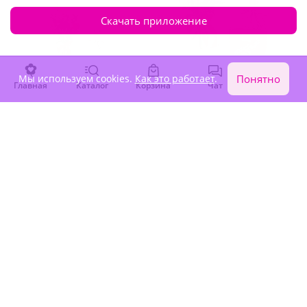
Скачать приложение
Мы используем cookies.
Как это работает
.
Понятно
Главная
Каталог
Корзина
Чат
Войти
5
(40)
4.8
(57)
Подарочный набор
Подарочный набор
"Нежный букет, мишка и
"Нежный букет, мишка и
шарики"
конфеты"
В наличии
В наличии
5 840 ₽
6 700 ₽