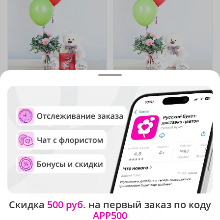
4.9
(24)
4.9
(54)
Подарочный набор
Подарочный набор
"Герберы, мишка, конфеты
"Герберы, мишка и
и шарики"
шарики"
В наличии
В наличии
7 040 ₽
5 180 ₽
Скидка
500 руб.
на первый заказ по коду
APP500