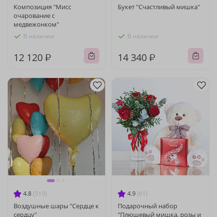
Композиция "Мисс
Букет "Счастливый мишка"
очарование с
медвежонком"
В наличии
В наличии
12 120 ₽
14 340 ₽
4.8
(519)
4.9
(61)
Воздушные шары "Сердце к
Подарочный набор
сердцу"
"Плюшевый мишка, розы и