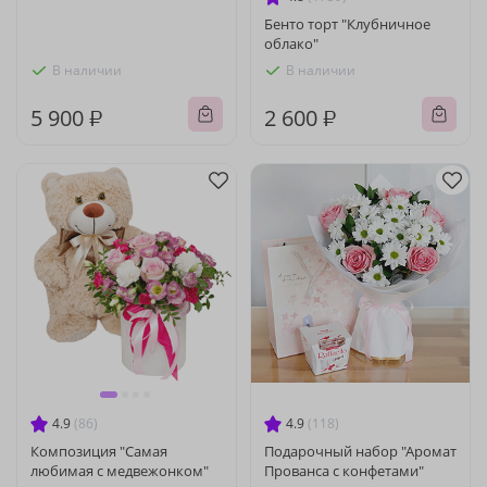
Бенто торт "Клубничное
облако"
В наличии
В наличии
5 900 ₽
2 600 ₽
4.9
(86)
4.9
(118)
Композиция "Самая
Подарочный набор "Аромат
любимая с медвежонком"
Прованса с конфетами"