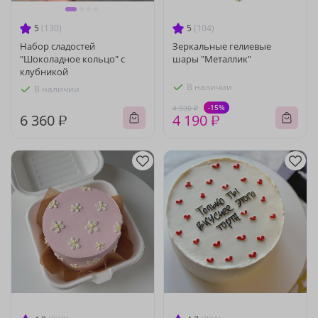
5
(130)
5
(104)
Набор сладостей
Зеркальные гелиевые
"Шоколадное кольцо" с
шары "Металлик"
клубникой
В наличии
В наличии
-15%
4 930 ₽
6 360 ₽
4 190 ₽