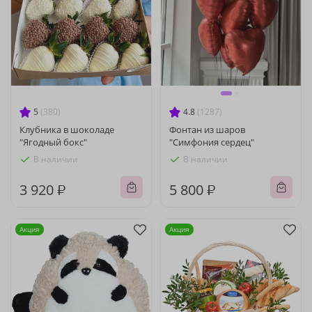
5
(380)
4.8
(1287)
Клубника в шоколаде
Фонтан из шаров
"Ягодный бокс"
"Симфония сердец"
В наличии
В наличии
3 920 ₽
5 800 ₽
Акция
Акция