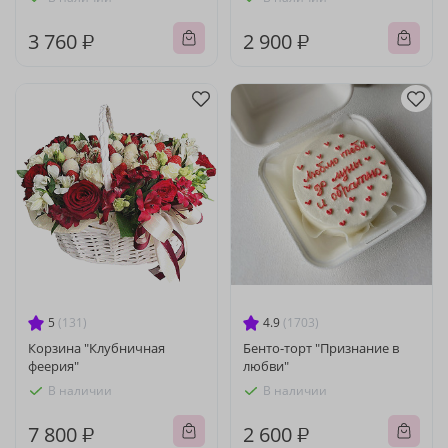
3 760 ₽
2 900 ₽
5
(131)
4.9
(1703)
Корзина "Клубничная
Бенто-торт "Признание в
феерия"
любви"
В наличии
В наличии
7 800 ₽
2 600 ₽