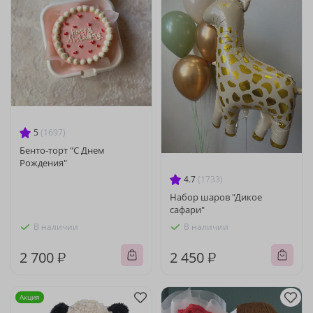
5
(1697)
Бенто-торт "С Днем
Рождения"
4.7
(1733)
Набор шаров "Дикое
сафари"
В наличии
В наличии
2 700 ₽
2 450 ₽
Акция