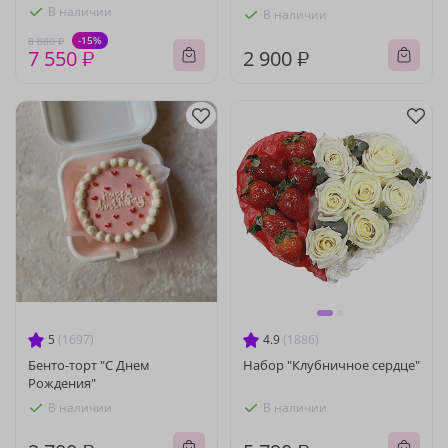
В наличии
В наличии
-15%
8 880 ₽
7 550 ₽
2 900 ₽
5
(1697)
4.9
(1886)
Бенто-торт "С Днем
Набор "Клубничное сердце"
Рождения"
В наличии
В наличии