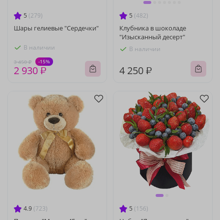
5
(279)
5
(482)
Шары гелиевые "Сердечки"
Клубника в шоколаде
"Изысканный десерт"
В наличии
В наличии
-15%
3 450 ₽
2 930 ₽
4 250 ₽
4.9
(723)
5
(156)