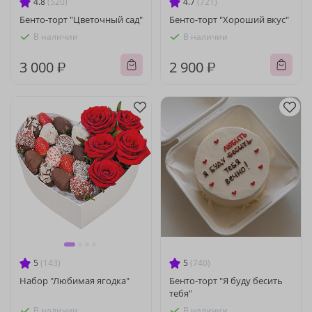
4.8
(520)
4.7
(721)
Бенто-торт "Цветочный сад"
Бенто-торт "Хороший вкус"
В наличии
В наличии
3 000 ₽
2 900 ₽
5
(143)
5
(740)
Набор "Любимая ягодка"
Бенто-торт "Я буду бесить
тебя"
В наличии
В наличии