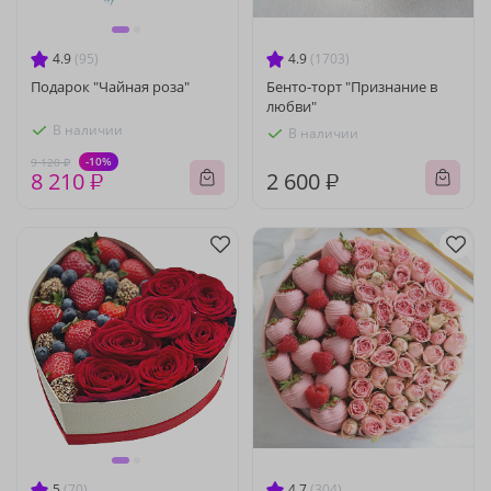
4.9
(95)
4.9
(1703)
Подарок "Чайная роза"
Бенто-торт "Признание в
любви"
В наличии
В наличии
-10%
9 120 ₽
8 210 ₽
2 600 ₽
5
(70)
4.7
(304)