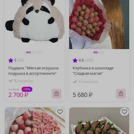
5
(96)
4.9
(558)
Подарок "Мягкая игрушка-
Клубника в шоколаде
подушка в ассортименте"
"Сладкая магия"
В наличии
В наличии
-15%
3 180 ₽
2 700 ₽
5 680 ₽