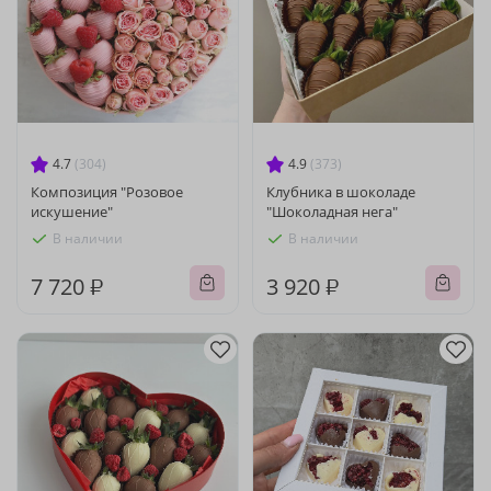
4.7
(304)
4.9
(373)
Композиция "Розовое
Клубника в шоколаде
искушение"
"Шоколадная нега"
В наличии
В наличии
7 720 ₽
3 920 ₽