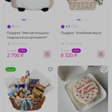
5
(96)
4.9
(355)
Подарок "Мягкая игрушка-
Подарок "Изобилие вкуса"
подушка в ассортименте"
В наличии
В наличии
-15%
-15%
3 180 ₽
9 790 ₽
2 700 ₽
8 320 ₽
Акция