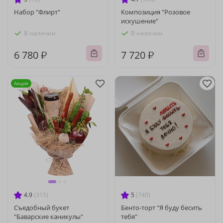
Набор "Флирт"
Композиция "Розовое
искушение"
В наличии
В наличии
6 780 ₽
7 720 ₽
Акция
4.9
(315)
5
(740)
Съедобный букет
Бенто-торт "Я буду бесить
"Баварские каникулы"
тебя"