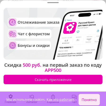
2 700 ₽
5 790 ₽
Скидка
500 руб.
на первый заказ по коду
5
(130)
APP500
Набор сладостей
"Шоколадное кольцо" с
Скачать приложение
клубникой
4.7
(1733)
Набор шаров "Дикое
сафари"
Мы используем cookies.
В наличии
Как это работает
В наличии
.
Понятно
Главная
Каталог
Корзина
Чат
Войти