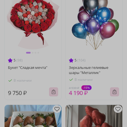
5
(98)
5
(104)
Букет "Сладкая мечта"
Зеркальные гелиевые
шары "Металлик"
В наличии
В наличии
-15%
4 930 ₽
9 750 ₽
4 190 ₽