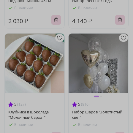
Подарок "Мишка 45 см"
Набор "Лесные ягоды"
В наличии
В наличии
2 030 ₽
4 140 ₽
5
(127)
5
(810)
Клубника в шоколаде
Набор шаров "Золотистый
"Молочный бархат"
свет"
В наличии
В наличии