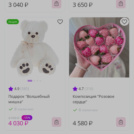
3 040 ₽
3 650 ₽
Акция
4.9
(585)
4.7
(318)
Подарок "Волшебный
Композиция "Розовое
мишка"
сердце"
В наличии
В наличии
-15%
4 740 ₽
4 030 ₽
4 580 ₽