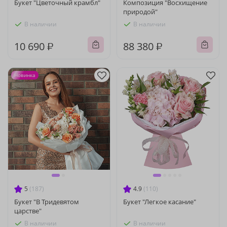
Букет "Цветочный крамбл"
Композиция "Восхищение
природой"
В наличии
В наличии
10 690 ₽
88 380 ₽
Новинка
5
(187)
4.9
(110)
Букет "В Тридевятом
Букет "Легкое касание"
царстве"
В наличии
В наличии