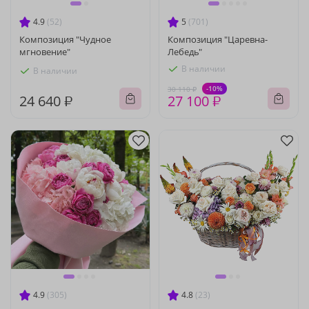
4.9
(52)
5
(701)
Композиция "Чудное
Композиция "Царевна-
мгновение"
Лебедь"
В наличии
В наличии
-10%
30 110 ₽
24 640 ₽
27 100 ₽
4.9
(305)
4.8
(23)