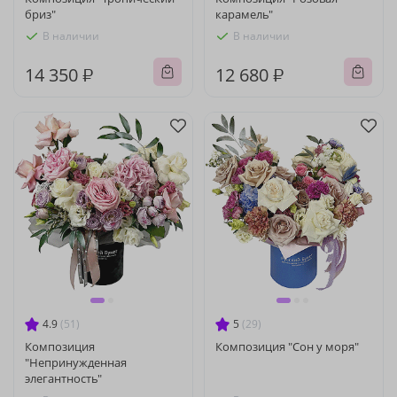
бриз"
карамель"
В наличии
В наличии
14 350 ₽
12 680 ₽
4.9
(51)
5
(29)
Композиция
Композиция "Сон у моря"
"Непринужденная
элегантность"