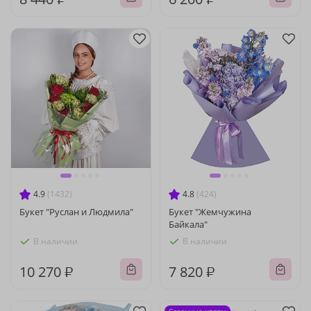
4.9
(1432)
4.8
(424)
Букет "Руслан и Людмила"
Букет "Жемчужина
Байкала"
В наличии
В наличии
10 270 ₽
7 820 ₽