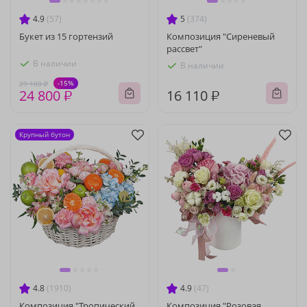
4.9
(57)
5
(374)
Букет из 15 гортензий
Композиция "Сиреневый
рассвет"
В наличии
В наличии
-15%
29 180 ₽
24 800 ₽
16 110 ₽
Крупный бутон
4.8
(1910)
4.9
(47)
Композиция "Тропический
Композиция "Розовая