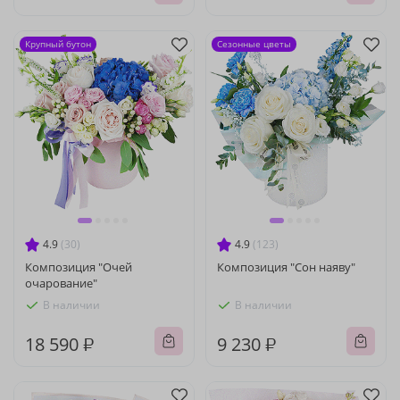
Крупный бутон
Сезонные цветы
4.9
(30)
4.9
(123)
Композиция "Очей
Композиция "Сон наяву"
очарование"
В наличии
В наличии
18 590 ₽
9 230 ₽