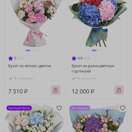
5
(27)
4.9
(49)
Букет из летних цветов
Букет из разноцветных
гортензий
В наличии
В наличии
7 510 ₽
12 000 ₽
Крупный бутон
Хит продаж