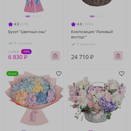
4.9
(379)
4.9
(1896)
Букет "Цветные сны"
Композиция "Лиловый
восторг"
В наличии
В наличии
-10%
7 590 ₽
6 830 ₽
24 710 ₽
Акция