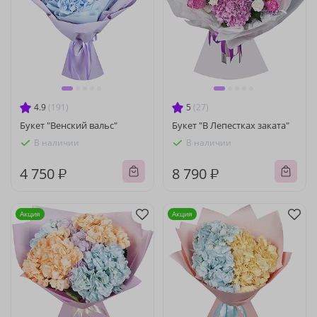
4.9
(191)
5
(27)
Букет "Венский вальс"
Букет "В Лепестках заката"
В наличии
В наличии
4 750 ₽
8 790 ₽
Акция
Акция