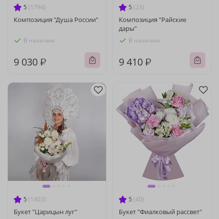
5
(1794)
5
(23)
Композиция "Душа России"
Композиция "Райские
дары"
В наличии
В наличии
9 030 ₽
9 410 ₽
5
(1403)
5
(40)
Букет "Царицын луг"
Букет "Фиалковый рассвет"