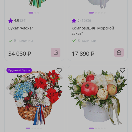
4.9
(24)
5
(1686)
Букет "Алоха"
Композиция "Морской
закат"
В наличии
В наличии
34 080 ₽
17 890 ₽
Крупный бутон