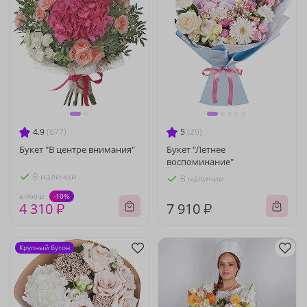
4.9
(677)
5
(29)
Букет "В центре внимания"
Букет "Летнее
воспоминание"
В наличии
В наличии
-10%
4 790 ₽
4 310 ₽
7 910 ₽
Крупный бутон