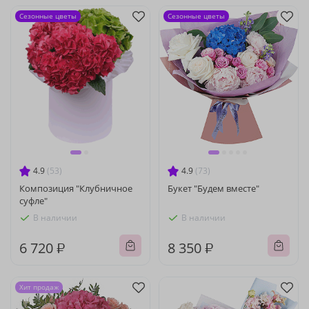
Сезонные цветы
Сезонные цветы
4.9
(53)
4.9
(73)
Композиция "Клубничное
Букет "Будем вместе"
суфле"
В наличии
В наличии
6 720 ₽
8 350 ₽
Хит продаж