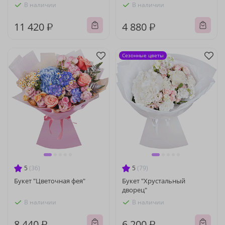
В наличии
В наличии
11 420 ₽
4 880 ₽
Сезонные цветы
5
(36)
5
(79)
Букет "Цветочная фея"
Букет "Хрустальный
дворец"
В наличии
В наличии
8 440 ₽
6 200 ₽