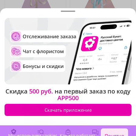
4.9
(178)
4.9
(86)
Букет из 5 гортензий
Букет из 2 гортензий
В наличии
В наличии
-15%
-15%
10 350 ₽
4 710 ₽
8 800 ₽
4 000 ₽
Крупный бутон
Новинка
Скидка
500 руб.
на первый заказ по коду
APP500
Скачать приложение
Мы используем cookies.
Как это работает
.
Понятно