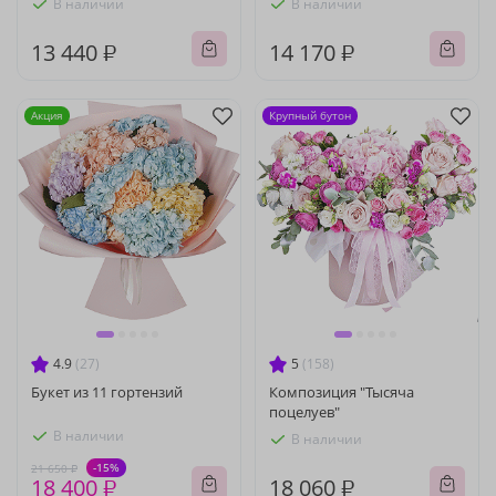
В наличии
В наличии
13 440 ₽
14 170 ₽
Акция
Крупный бутон
4.9
(27)
5
(158)
Букет из 11 гортензий
Композиция "Тысяча
поцелуев"
В наличии
В наличии
-15%
21 650 ₽
18 400 ₽
18 060 ₽