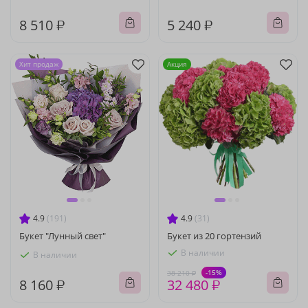
8 510 ₽
5 240 ₽
Хит продаж
Акция
4.9
(191)
4.9
(31)
Букет "Лунный свет"
Букет из 20 гортензий
В наличии
В наличии
-15%
38 210 ₽
8 160 ₽
32 480 ₽