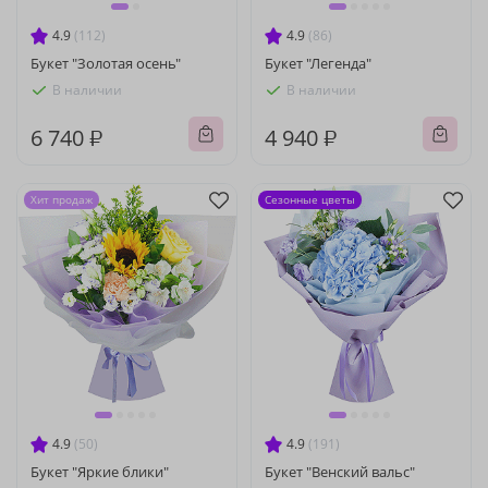
4.9
(112)
4.9
(86)
Букет "Золотая осень"
Букет "Легенда"
В наличии
В наличии
6 740 ₽
4 940 ₽
Хит продаж
Сезонные цветы
4.9
(50)
4.9
(191)
Букет "Яркие блики"
Букет "Венский вальс"