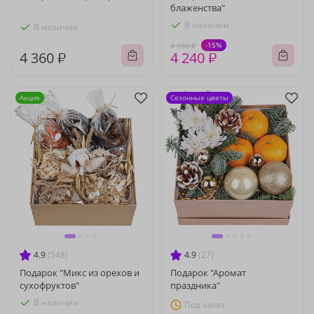
блаженства"
В наличии
В наличии
-15%
4 990 ₽
4 360 ₽
4 240 ₽
Акция
Сезонные цветы
4.9
(548)
4.9
(27)
Подарок "Микс из орехов и
Подарок "Аромат
сухофруктов"
праздника"
В наличии
Под заказ