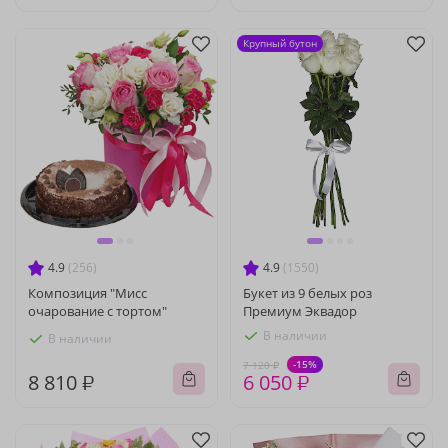
Крупный бутон
4.9
(256)
4.9
(1550)
Композиция "Мисс
Букет из 9 белых роз
очарование с тортом"
Премиум Эквадор
В наличии
В наличии
-15%
7 120 ₽
8 810 ₽
6 050 ₽