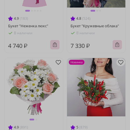
4.9
(183)
4.8
(524)
Букет "Неженка люкс"
Букет "Кружевные облака"
В наличии
В наличии
4 740 ₽
7 330 ₽
Новинка
4.9
(891)
5
(879)