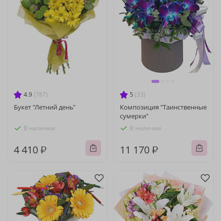
4.9
(787)
5
(33)
Букет "Летний день"
Композиция "Таинственные
сумерки"
В наличии
В наличии
4 410 ₽
11 170 ₽