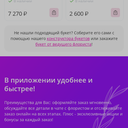
В наличии
В наличии
7 270 ₽
2 600 ₽
Не нашли подходящий букет? Соберите его сами с
помощью нашего
конструктора букетов
или закажите
букет от ведущего флориста
!
В приложении удобнее и
быстрее!
Преимущества для Вас: оформляйте заказ мгновенно,
обсуждайте все детали в чате с флористом и отслеживайте
заказ онлайн на всех этапах. Плюс - эксклюзивные акции и
бонусы за каждый заказ!