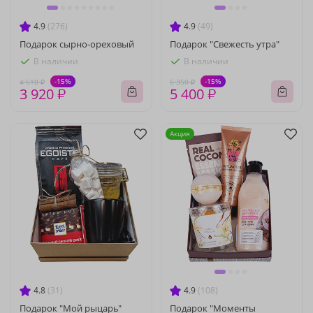
4.9
(276)
4.9
(49)
Подарок сырно-ореховый
Подарок "Свежесть утра"
В наличии
В наличии
-15%
-15%
4 610 ₽
6 350 ₽
3 920 ₽
5 400 ₽
Акция
4.8
(31)
4.9
(108)
Подарок "Мой рыцарь"
Подарок "Моменты