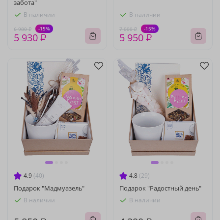
забота"
В наличии
В наличии
-15%
-15%
6 980 ₽
7 000 ₽
5 930 ₽
5 950 ₽
4.9
(40)
4.8
(29)
Подарок "Мадмуазель"
Подарок "Радостный день"
В наличии
В наличии