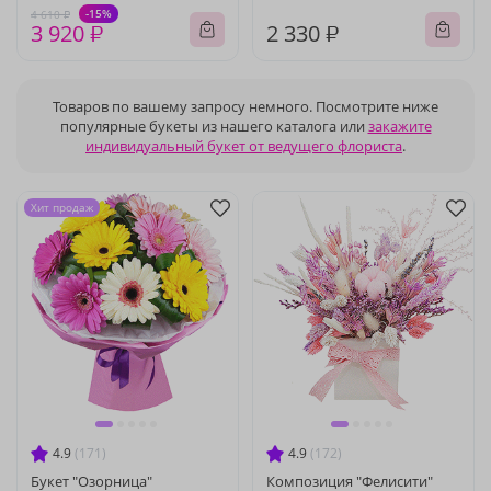
-15%
4 610 ₽
3 920 ₽
2 330 ₽
Товаров по вашему запросу немного. Посмотрите ниже
популярные букеты из нашего каталога или
закажите
индивидуальный букет от ведущего флориста
.
Хит продаж
4.9
(171)
4.9
(172)
Букет "Озорница"
Композиция "Фелисити"