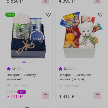
5 850 ₽
4 390 ₽
Акция
4.9
(43)
4.9
(263)
Подарок "Лучшему
Подарок "Счастливое
мужчине"
детство" (Экстра)
В наличии
В наличии
-15%
4 360 ₽
3 710 ₽
4 910 ₽