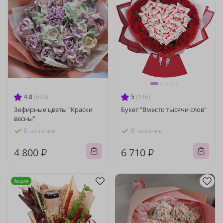
4.8
(695)
5
(146)
Зефирные цветы "Краски
Букет "Вместо тысячи слов"
весны"
В наличии
В наличии
4 800 ₽
6 710 ₽
Акция