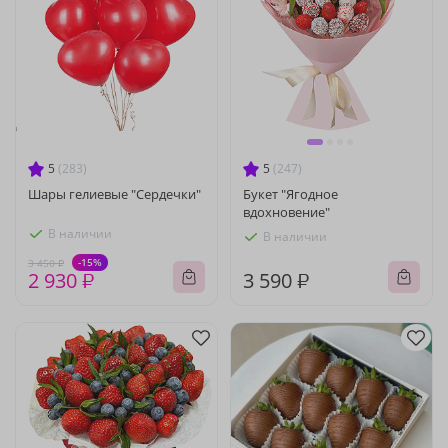
5
(283)
5
(247)
Шары гелиевые "Сердечки"
Букет "Ягодное
вдохновение"
В наличии
В наличии
-15%
3 450 ₽
2 930 ₽
3 590 ₽