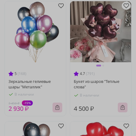
5
(168)
4.7
(791)
Зеркальные гелиевые
Букет из шаров "Теплые
шары "Металлик"
слова"
В наличии
В наличии
-15%
3 450 ₽
2 930 ₽
4 500 ₽