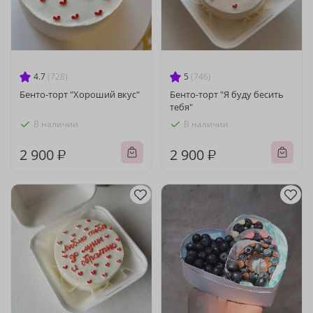
4.7
(728)
5
(746)
Бенто-торт "Хороший вкус"
Бенто-торт "Я буду бесить
тебя"
В наличии
В наличии
2 900 ₽
2 900 ₽