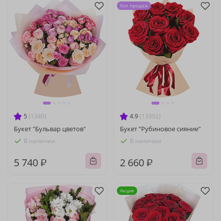
Хит продаж
5
(1340)
4.9
(13992)
Букет "Бульвар цветов"
Букет "Рубиновое сияние"
В наличии
В наличии
5 740 ₽
2 660 ₽
Акция