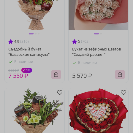
4.9
(316)
5
(702)
Съедобный букет
Букет из зефирных цветов
"Баварские каникулы"
"Сладкий рассвет"
В наличии
В наличии
-15%
8 880 ₽
7 550 ₽
5 570 ₽