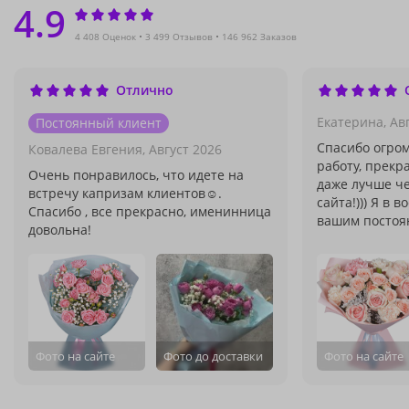
4.9
4 408 Оценок
3 499 Отзывов
146 962 Заказов
Отлично
Екатерина,
Ав
Постоянный клиент
Спасибо огро
Ковалева Евгения,
Август 2026
работу, прекр
Очень понравилось, что идете на
даже лучше че
встречу капризам клиентов☺️.
сайта!))) Я в в
Спасибо , все прекрасно, именинница
вашим постоян
довольна!
Фото на сайте
Фото до доставки
Фото на сайте