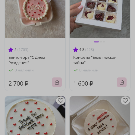
5
(1703)
4.8
(228)
Бенто-торт "С Днем
Конфеты "Бельгийская
Рождения"
тайна"
В наличии
В наличии
2 700 ₽
1 600 ₽