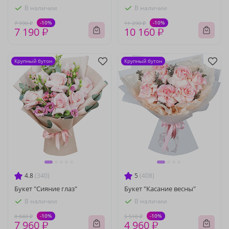
В наличии
В наличии
-10%
-10%
7 990 ₽
11 290 ₽
7 190 ₽
10 160 ₽
Крупный бутон
Крупный бутон
4.8
(340)
5
(408)
Букет "Сияние глаз"
Букет "Касание весны"
В наличии
В наличии
-10%
-10%
8 840 ₽
5 510 ₽
7 960 ₽
4 960 ₽