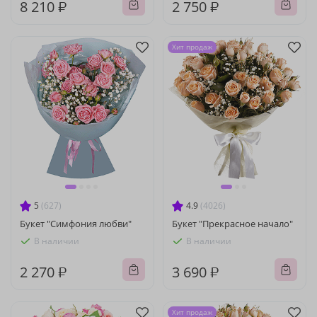
8 210 ₽
2 750 ₽
Хит продаж
5
(627)
4.9
(4026)
Букет "Симфония любви"
Букет "Прекрасное начало"
В наличии
В наличии
2 270 ₽
3 690 ₽
Хит продаж