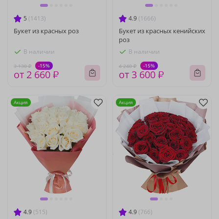
5
(1413)
4.9
(1666)
Букет из красных роз
Букет из красных кенийских
роз
В наличии
В наличии
-15%
-15%
3 130 ₽
4 240 ₽
от 2 660 ₽
от 3 600 ₽
Акция
Акция
4.9
(515)
4.9
(766)