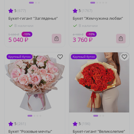
5
(677)
5
(1767)
Букет-гигант "Загляденье"
Букет "Жемчужина любви"
В наличии
В наличии
-10%
-10%
5 600 ₽
4 180 ₽
5 040 ₽
3 760 ₽
Крупный бутон
Крупный бутон
5
(261)
5
(196)
Букет "Розовые мечты"
Букет-гигант "Великолепие"