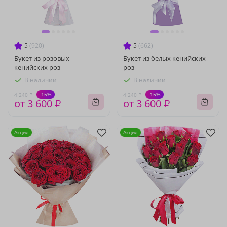
5
(920)
5
(662)
Букет из розовых
Букет из белых кенийских
кенийских роз
роз
В наличии
В наличии
-15%
-15%
4 240 ₽
4 240 ₽
от 3 600 ₽
от 3 600 ₽
Акция
Акция