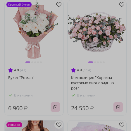
Крупный бутон
4.9
(43)
4.9
(114)
Букет "Роман"
Композиция "Корзина
кустовых пионовидных
роз"
В наличии
В наличии
6 960 ₽
24 550 ₽
Новинка