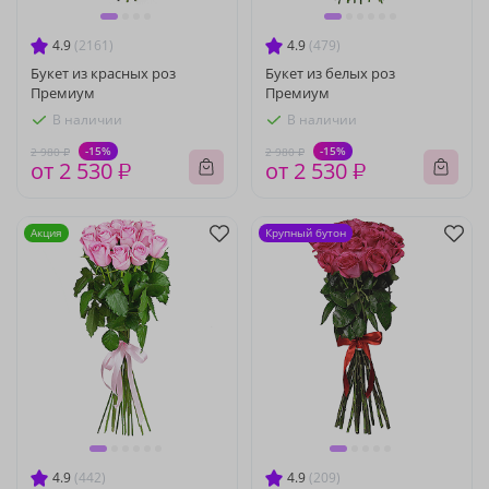
4.9
(2161)
4.9
(479)
Букет из красных роз
Букет из белых роз
Премиум
Премиум
В наличии
В наличии
-15%
-15%
2 980 ₽
2 980 ₽
от 2 530 ₽
от 2 530 ₽
Акция
Крупный бутон
4.9
(442)
4.9
(209)