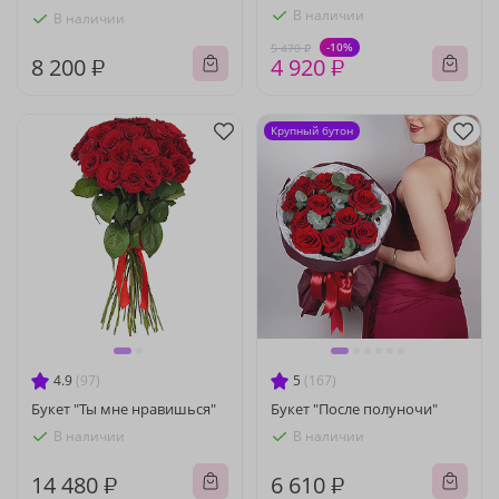
В наличии
В наличии
-10%
5 470 ₽
8 200 ₽
4 920 ₽
Крупный бутон
4.9
(97)
5
(167)
Букет "Ты мне нравишься"
Букет "После полуночи"
В наличии
В наличии
14 480 ₽
6 610 ₽