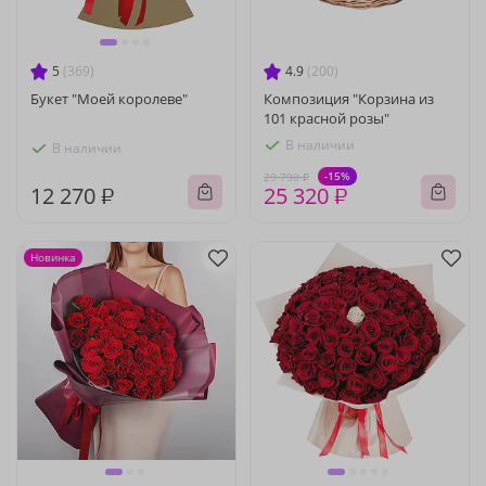
5
(369)
4.9
(200)
Букет "Моей королеве"
Композиция "Корзина из
101 красной розы"
В наличии
В наличии
-15%
29 790 ₽
12 270 ₽
25 320 ₽
Новинка