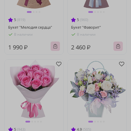
5
(819)
5
(960)
Букет "Мелодия сердца"
Букет "Фаворит"
В наличии
В наличии
1 990 ₽
2 460 ₽
5
(943)
4.9
(505)