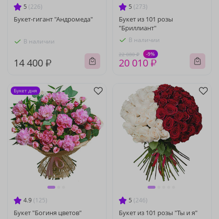
5
(226)
5
(273)
Букет-гигант "Андромеда"
Букет из 101 розы
"Бриллиант"
В наличии
В наличии
-9%
22 080 ₽
14 400 ₽
20 010 ₽
Букет дня
4.9
(125)
5
(246)
Букет "Богиня цветов"
Букет из 101 розы "Ты и я"