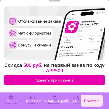
4.9
(1126)
4.9
(425)
Букет "Нежность"
Букет "Романтичная
история"
Скидка
500 руб.
на первый заказ по коду
В наличии
В наличии
APP500
6 250 ₽
2 830 ₽
Скачать приложение
Крупный бутон
Акция
Мы используем cookies.
Как это работает
.
Понятно
Главная
Каталог
Корзина
Чат
Войти