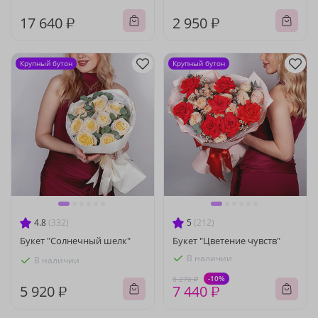
17 640 ₽
2 950 ₽
Крупный бутон
Крупный бутон
4.8
(332)
5
(212)
Букет "Солнечный шелк"
Букет "Цветение чувств"
В наличии
В наличии
-10%
8 270 ₽
5 920 ₽
7 440 ₽