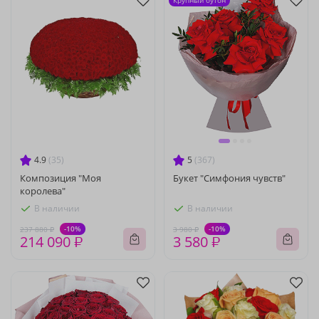
Крупный бутон
4.9
(35)
5
(367)
Композиция "Моя
Букет "Симфония чувств"
королева"
В наличии
В наличии
-10%
-10%
237 880 ₽
3 980 ₽
214 090 ₽
3 580 ₽