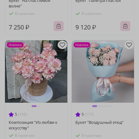
Букет "На счастливой
Букет "Палитра счастья"
волне"
В наличии
В наличии
7 250 ₽
9 120 ₽
Новинка
Новинка
5
(195)
5
(117)
Композиция "Из любви к
Букет "Воздушный этюд"
искусству"
В наличии
В наличии