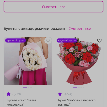
Смотреть все
Букеты с эквадорскими розами
Смотреть все
Крупный бутон
Крупный бутон
5
(279)
5
(224)
Букет-гигант "Белая
Букет "Любовь с первого
медведица"
взгляда"