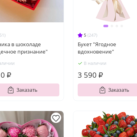
51)
5
(247)
ника в шоколаде
Букет "Ягодное
дечное признание"
вдохновение"
аличии
В наличии
10 ₽
3 590 ₽
Заказать
Заказать