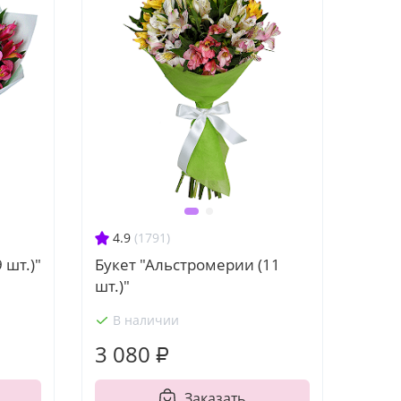
4.9
(1791)
 шт.)"
Букет "Альстромерии (11
шт.)"
В наличии
3 080 ₽
Заказать