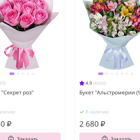
43)
4.9
(4060)
 "Секрет роз"
Букет "Альстромерии (9
аличии
В наличии
60 ₽
2 680 ₽
Заказать
Заказать