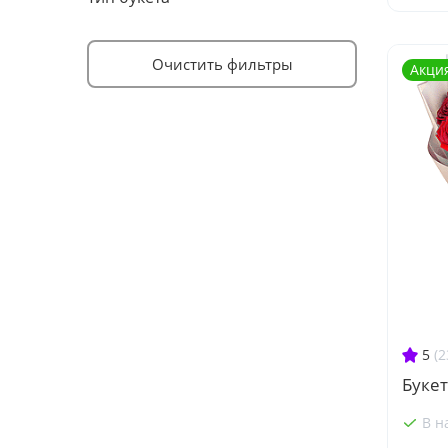
Очистить фильтры
Акци
5
(2
Букет
В н