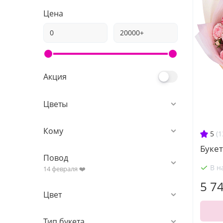
Цена
Акция
Цветы
Кому
5
(1
Букет
Повод
В н
14 февраля ❤️
5 7
Цвет
Тип букета