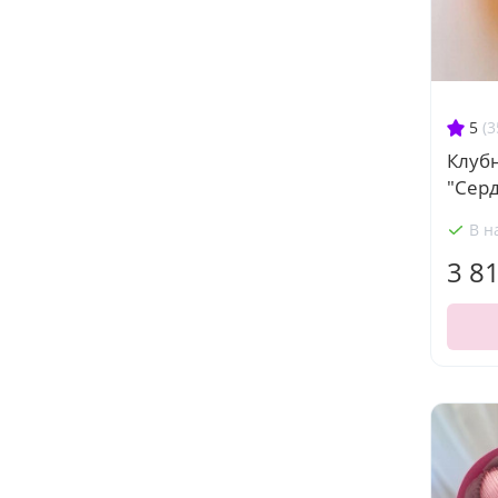
5
(3
Клуб
"Сер
В н
3 8