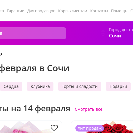
та
Гарантии
Для продавцов
Корп. клиентам
Контакты
Помощь
С
Город дост
Сочи
ля
 февраля в Сочи
Сердца
Клубника
Торты и сладости
Подарки
ты на 14 февраля
Смотреть все
Хит продаж