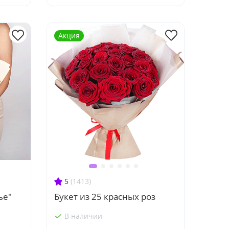
Акция
5
(1413)
ье"
Букет из 25 красных роз
В наличии