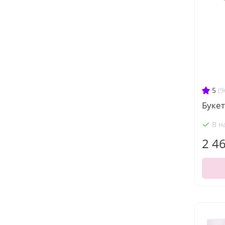
5
(9
Букет
В н
2 4