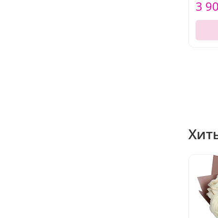
3 9
Хит