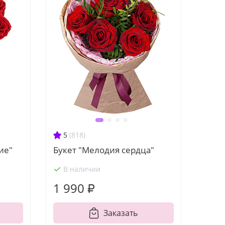
5
(818)
ие"
Букет "Мелодия сердца"
В наличии
1 990 ₽
Заказать