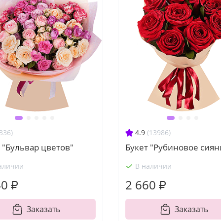
336)
4.9
(13986)
 "Бульвар цветов"
Букет "Рубиновое сиян
аличии
В наличии
40 ₽
2 660 ₽
Заказать
Заказать