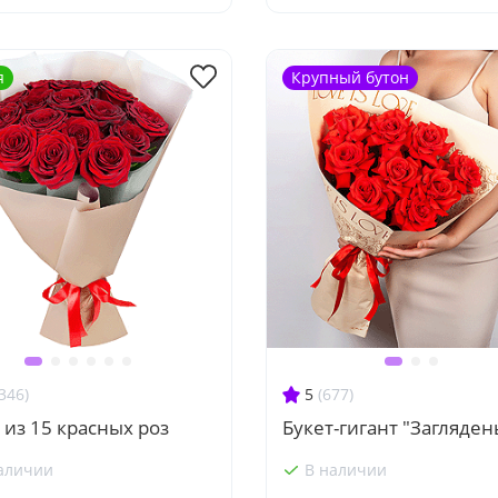
я
Крупный бутон
346)
5
(677)
 из 15 красных роз
Букет-гигант "Загляден
аличии
В наличии