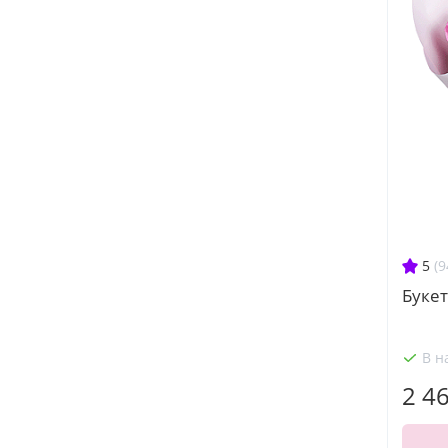
5
(9
Букет
В н
2 4