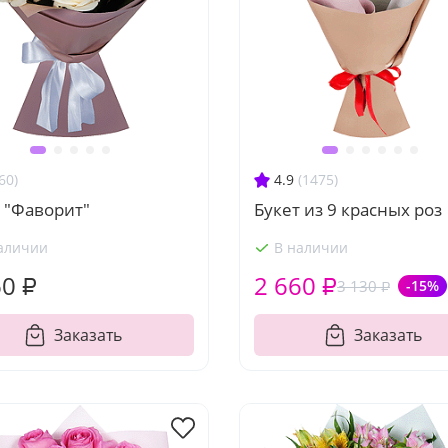
60)
4.9
(1475)
 "Фаворит"
Букет из 9 красных роз
аличии
В наличии
60 ₽
2 660 ₽
3 130 ₽
-15%
Заказать
Заказать