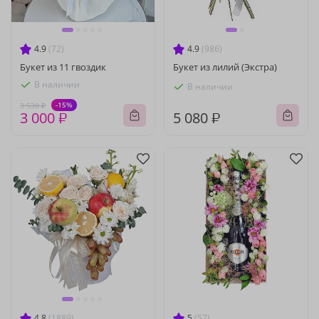
4.9
(72)
4.9
(986)
Букет из 11 гвоздик
Букет из лилий (Экстра)
В наличии
В наличии
-15%
3 530 ₽
3 000 ₽
5 080 ₽
4.8
(1889)
5
(57)