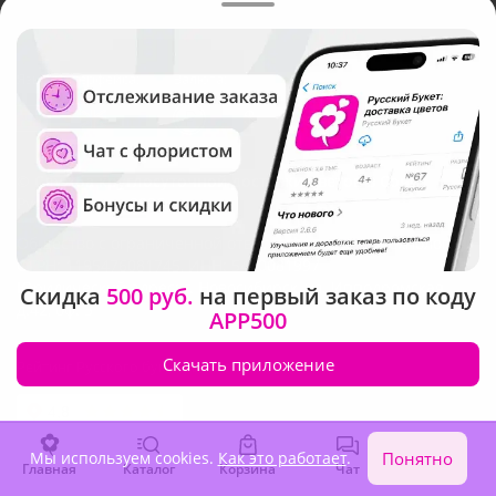
Язык интерфейса:
Валюта:
©
Служба круглосуточной доставки цветов в Сочи
Русский Букет, 2026
Общество с ограниченной ответственностью «Технология»
ОГРН: 1195476081745, ИНН: 5410081997
Юридический адрес: г. Новосибирск, ул. Ипподромская,
Скидка
500 руб.
на первый заказ по коду
д.42, оф. 3
APP500
Скачать приложение
Рейтинг Русского букета в г. Сочи
Мы используем cookies.
Как это работает
.
Понятно
Главная
Каталог
Корзина
Чат
Войти