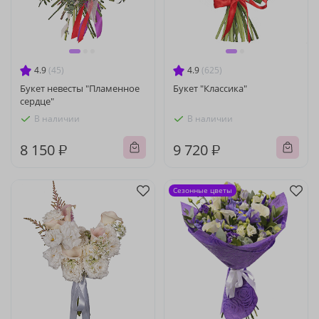
4.9
(45)
4.9
(625)
Букет невесты "Пламенное
Букет "Классика"
сердце"
В наличии
В наличии
8 150 ₽
9 720 ₽
Сезонные цветы