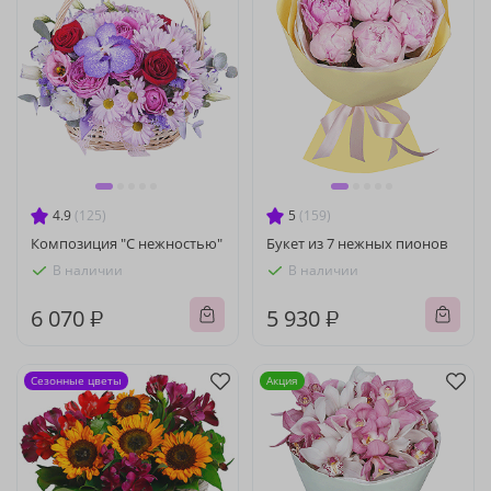
4.9
(125)
5
(159)
Композиция "С нежностью"
Букет из 7 нежных пионов
В наличии
В наличии
6 070 ₽
5 930 ₽
Сезонные цветы
Акция