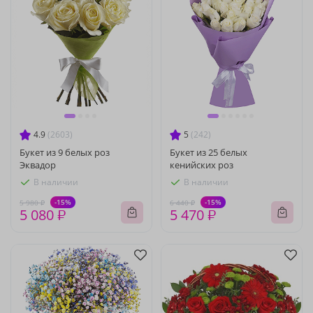
4.9
(2603)
5
(242)
Букет из 9 белых роз
Букет из 25 белых
Эквадор
кенийских роз
В наличии
В наличии
-15%
-15%
5 980 ₽
6 440 ₽
5 080 ₽
5 470 ₽