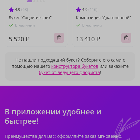
4.9
(63)
4.9
(116)
Букет "Соцветие грез"
Композиция "Драгоценной"
В наличии
В наличии
5 520 ₽
13 410 ₽
Не нашли подходящий букет? Соберите его сами с
помощью нашего
конструктора букетов
или закажите
букет от ведущего флориста
!
В приложении удобнее и
быстрее!
Преимущества для Вас: оформляйте заказ мгновенно,