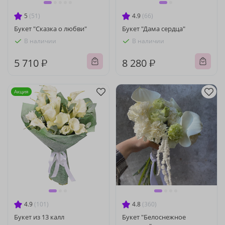
5
(51)
4.9
(66)
Букет "Сказка о любви"
Букет "Дама сердца"
В наличии
В наличии
5 710 ₽
8 280 ₽
Акция
4.9
(101)
4.8
(360)
Букет из 13 калл
Букет "Белоснежное