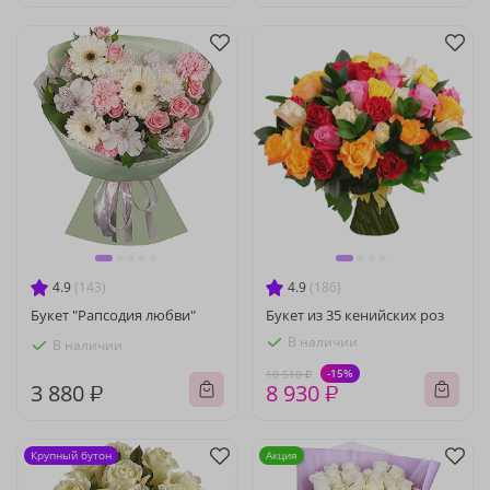
4.9
(143)
4.9
(186)
Букет "Рапсодия любви"
Букет из 35 кенийских роз
В наличии
В наличии
-15%
10 510 ₽
3 880 ₽
8 930 ₽
Крупный бутон
Акция