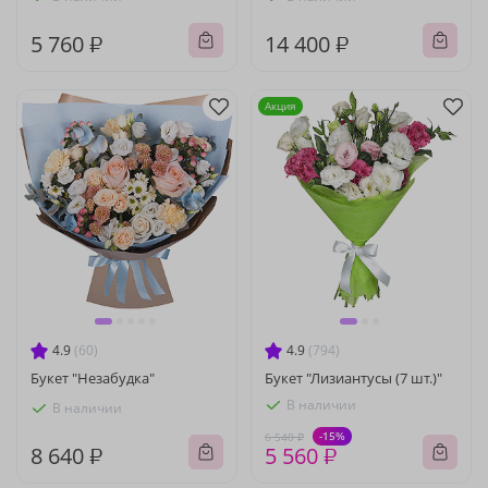
5 760 ₽
14 400 ₽
Акция
4.9
(60)
4.9
(794)
Букет "Незабудка"
Букет "Лизиантусы (7 шт.)"
В наличии
В наличии
-15%
6 540 ₽
8 640 ₽
5 560 ₽