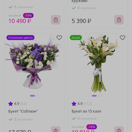
кружево"
В наличии
В наличии
-15%
12 340 ₽
10 490 ₽
5 390 ₽
Сезонные цветы
Акция
4.9
(52)
4.9
(112)
Букет "Соблазн"
Букет из 15 калл
В наличии
В наличии
-15%
12 720 ₽