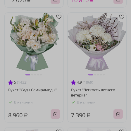
17 070 ₽
10 810 ₽
5
(1432)
4.9
(1869)
Букет "Сады Семирамиды"
Букет "Легкость летнего
ветерка"
В наличии
В наличии
8 960 ₽
7 390 ₽