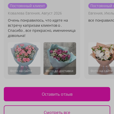
Постоянный клиент
Постоянный 
Ковалева Евгения,
Август 2026
Евгения,
Июль
Очень понравилось, что идете на
все понравило
встречу капризам клиентов☺️.
Спасибо , все прекрасно, именинница
довольна!
Фото на сайте
Фото до доставки
Фото на сайте
Оставить отзыв
Смотреть все