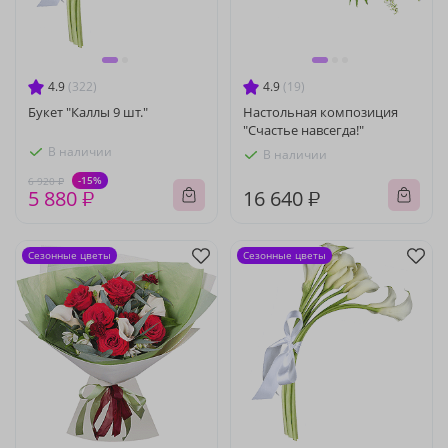
4.9
(322)
4.9
(19)
Букет "Каллы 9 шт."
Настольная композиция
"Счастье навсегда!"
В наличии
В наличии
-15%
6 920 ₽
5 880 ₽
16 640 ₽
Сезонные цветы
Сезонные цветы