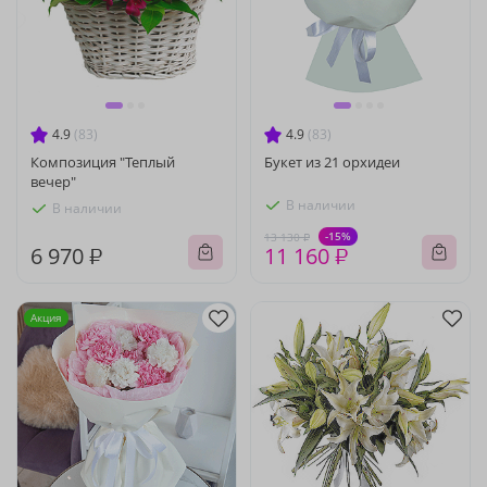
4.9
(83)
4.9
(83)
Композиция "Теплый
Букет из 21 орхидеи
вечер"
В наличии
В наличии
-15%
13 130 ₽
6 970 ₽
11 160 ₽
Акция