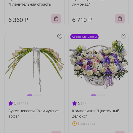
"Пленительная страсть"
лимонад"
6 360 ₽
6 710 ₽
Сезонные цветы
5
(1441)
5
(17)
Букет невесты "Жемчужная
Композиция "Цветочный
арфа"
делюкс"
Под заказ