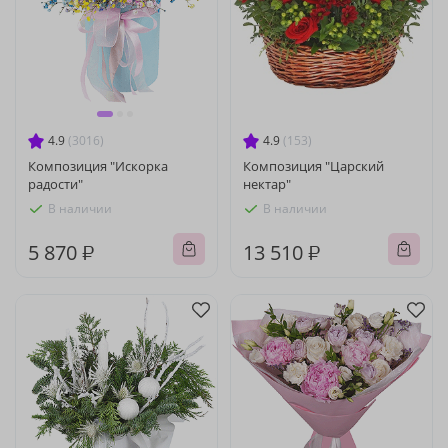
4.9
(3016)
4.9
(153)
Композиция "Искорка
Композиция "Царский
радости"
нектар"
В наличии
В наличии
5 870 ₽
13 510 ₽