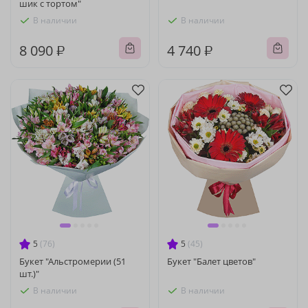
шик с тортом"
В наличии
В наличии
8 090 ₽
4 740 ₽
5
(76)
5
(45)
Букет "Альстромерии (51
Букет "Балет цветов"
шт.)"
В наличии
В наличии