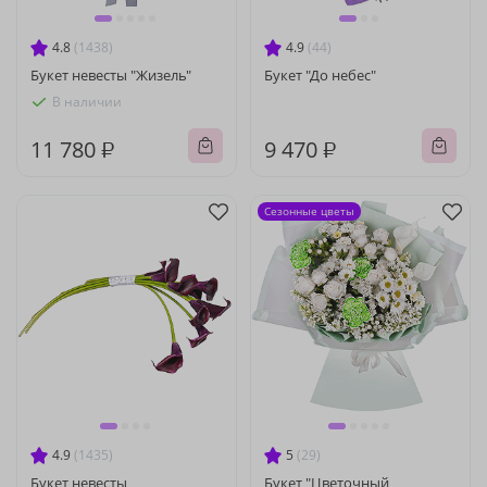
4.8
(1438)
4.9
(44)
Букет невесты "Жизель"
Букет "До небес"
В наличии
11 780 ₽
9 470 ₽
Сезонные цветы
4.9
(1435)
5
(29)
Букет невесты
Букет "Цветочный