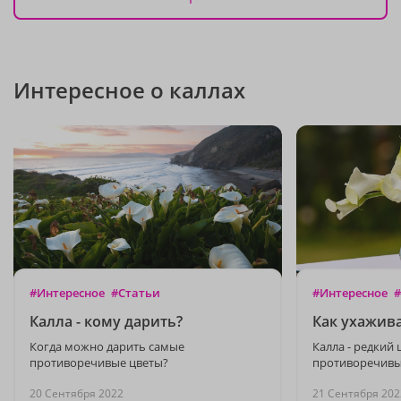
Интересное о каллах
#Интересное
#Статьи
#Интересное
#
Калла - кому дарить?
Как ухажива
Когда можно дарить самые
Калла - редкий 
противоречивые цветы?
противоречив
20 Сентября 2022
21 Сентября 202