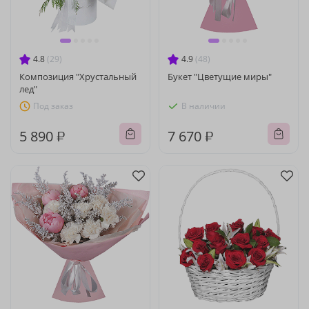
4.8
(29)
4.9
(48)
Композиция "Хрустальный
Букет "Цветущие миры"
лед"
Под заказ
В наличии
5 890 ₽
7 670 ₽