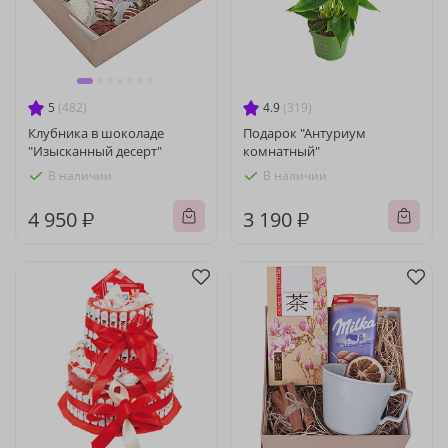
5
(482)
4.9
(319)
Клубника в шоколаде
Подарок "Антуриум
"Изысканный десерт"
комнатный"
В наличии
В наличии
4 950 ₽
3 190 ₽