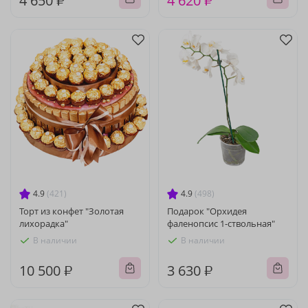
4 650 ₽
4 620 ₽
4.9
(421)
4.9
(498)
Торт из конфет "Золотая
Подарок "Орхидея
лихорадка"
фаленопсис 1-ствольная"
В наличии
В наличии
10 500 ₽
3 630 ₽