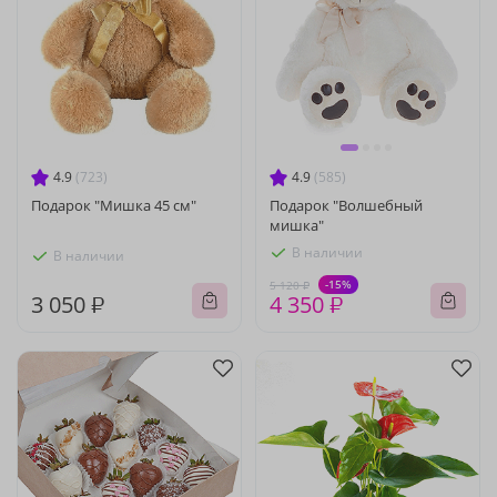
4.9
(723)
4.9
(585)
Подарок "Мишка 45 см"
Подарок "Волшебный
мишка"
В наличии
В наличии
-15%
5 120 ₽
3 050 ₽
4 350 ₽