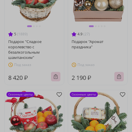
5
(1889)
4.9
(27)
Подарок "Сладкое
Подарок "Аромат
королевство с
праздника"
безалкогольным
шампанским"
Под заказ
Под заказ
8 420 ₽
2 190 ₽
Сезонные цветы
Сезонные цветы