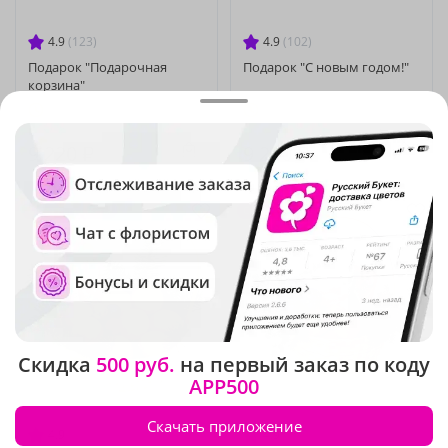
4.9
(123)
4.9
(102)
Подарок "Подарочная
Подарок "С новым годом!"
корзина"
Под заказ
Под заказ
9 220 ₽
9 240 ₽
Сезонные цветы
Сезонные цветы
Скидка
500 руб.
на первый заказ по коду
APP500
Скачать приложение
4.9
(286)
4.9
(374)