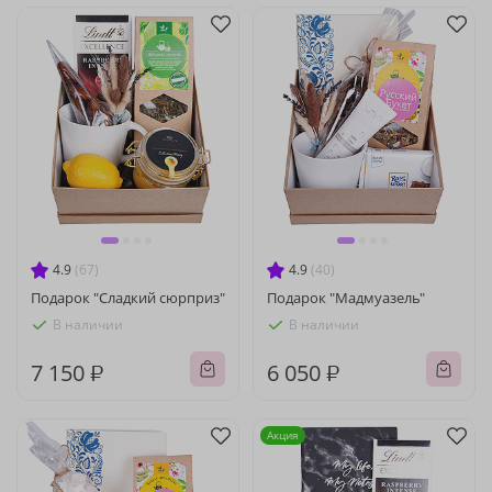
4.9
(67)
4.9
(40)
Подарок "Сладкий сюрприз"
Подарок "Мадмуазель"
В наличии
В наличии
7 150 ₽
6 050 ₽
Акция