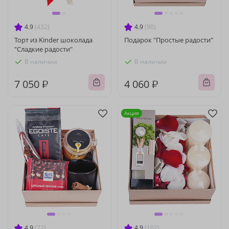
4.9
(432)
4.9
(90)
Торт из Kinder шоколада
Подарок "Простые радости"
"Сладкие радости"
В наличии
В наличии
7 050 ₽
4 060 ₽
Акция
4.9
(72)
4.9
(102)