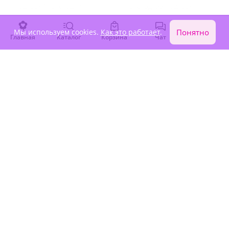
Подарок "Новогодняя
Новогодний подарок
корзина"
Под заказ
Под заказ
Мы используем cookies.
Как это работает
.
Понятно
Главная
Каталог
Корзина
Чат
Войти
3 130 ₽
4 830 ₽
Сезонные цветы
4.9
(207)
Подарок "Новогодний
сюрприз"
Под заказ