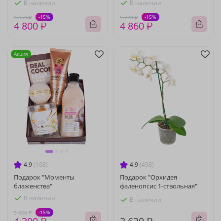
В наличии
В наличии
-15%
-15%
5 650 ₽
5 720 ₽
4 800 ₽
4 860 ₽
Акция
4.9
(108)
4.9
(498)
Подарок "Моменты
Подарок "Орхидея
блаженства"
фаленопсис 1-ствольная"
В наличии
В наличии
-15%
5 060 ₽