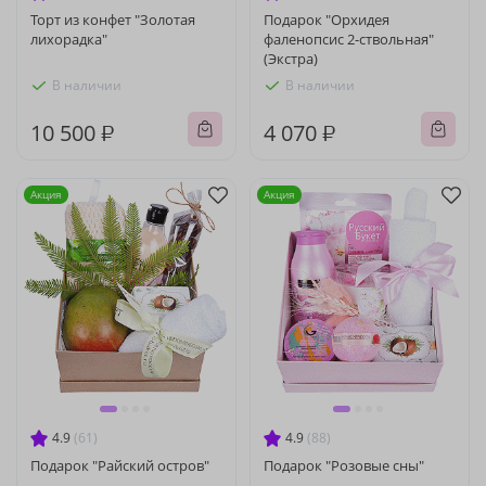
Торт из конфет "Золотая
Подарок "Орхидея
лихорадка"
фаленопсис 2-ствольная"
(Экстра)
В наличии
В наличии
10 500 ₽
4 070 ₽
Акция
Акция
4.9
(61)
4.9
(88)
Подарок "Райский остров"
Подарок "Розовые сны"