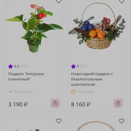
4.9
(319)
5
(27)
Подарок "Антуриум
Новогодний подарок с
комнатный"
безалкогольным
шампанским
В наличии
Под заказ
3 190 ₽
8 160 ₽