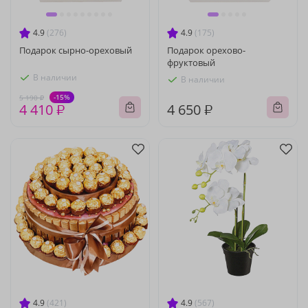
4.9
(276)
4.9
(175)
Подарок сырно-ореховый
Подарок орехово-
фруктовый
В наличии
В наличии
-15%
5 190 ₽
4 410 ₽
4 650 ₽
4.9
(421)
4.9
(567)