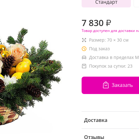
Стандарт
7 830
₽
Товар доступен для доставки н
Размер:
70
×
30
см
Под заказ
Доставка в пределах М
Покупок за сутки:
23
Заказать
Доставка
Отзывы