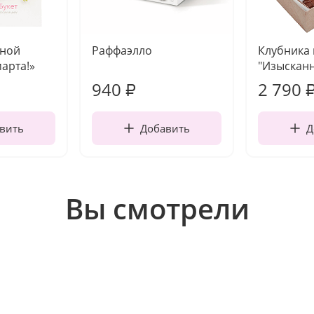
чной
Раффаэлло
Клубника
марта!»
"Изысканн
940
2 790
₽
вить
Добавить
Д
Вы смотрели