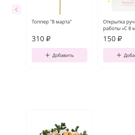
Топпер "8 марта"
Открытка ру
работы «С 8 
310
150
₽
₽
Добавить
Доба