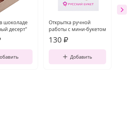
 в шоколаде
Открытка ручной
Ваза п
ый десерт"
работы с мини-букетом
130
1 10
₽
₽
обавить
Добавить