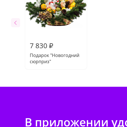
7 830
₽
Подарок "Новогодний
сюрприз"
В приложении удо