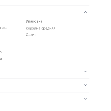
.
Упаковка
тика
Корзина средняя
Оазис
р.
ра