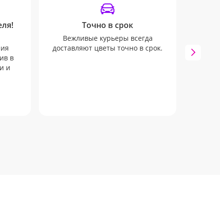
ля!
Точно в срок
SM
Вежливые курьеры всегда
Мы 
ния
доставляют цветы точно в срок.
инфо
ив в
SMS и 
и и
к