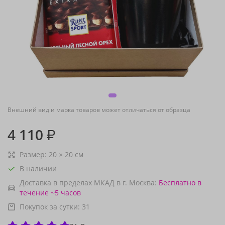
Внешний вид и марка товаров может отличаться от образца
4 110
₽
Размер:
20
×
20
см
В наличии
Доставка в пределах МКАД в г. Москва:
Бесплатно
в
течение ~5 часов
Покупок за сутки:
31