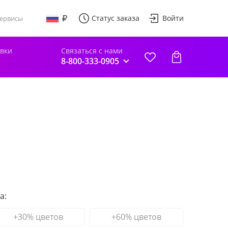
Статус заказа
Войти
ервисы
авки
Связаться с нами
8-800-333-0905
а:
+30% цветов
+60% цветов