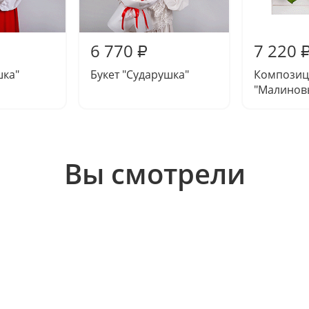
6 770
7 220
₽
шка"
Букет "Сударушка"
Композиц
"Малинов
Вы смотрели