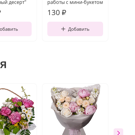
ый десерт"
работы с мини-букетом
130
1 10
₽
₽
обавить
Добавить
я