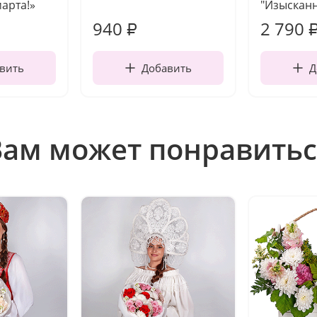
марта!»
"Изысканн
940
2 790
₽
вить
Добавить
Д
Вам может понравитьс