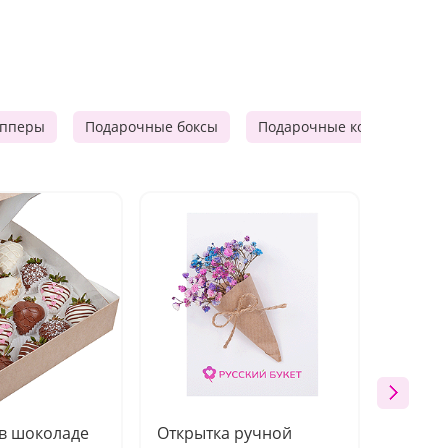
опперы
Подарочные боксы
Подарочные корзины
 в шоколаде
Открытка ручной
Ваза п