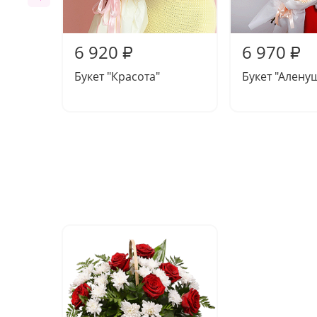
6 920
6 970
₽
₽
Букет "Красота"
Букет "Алену