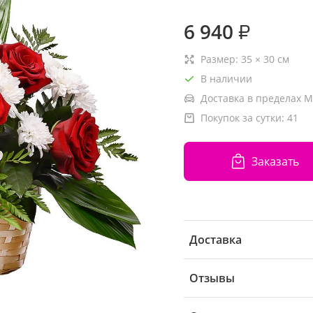
6 940
₽
Размер:
35
×
30
см
В наличии
Доставка в пределах М
Покупок за сутки:
41
Заказать
Доставка
Отзывы