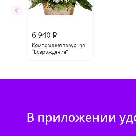
6 940
₽
Композиция траурная
"Возрождение"
В приложении удо