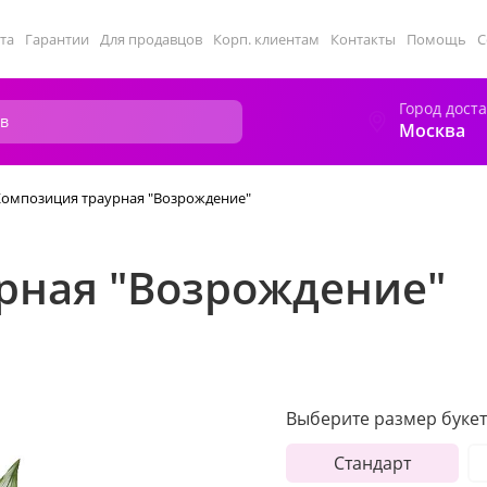
та
Гарантии
Для продавцов
Корп. клиентам
Контакты
Помощь
С
Город дост
Москва
Композиция траурная "Возрождение"
рная "Возрождение"
Выберите размер букет
Стандарт