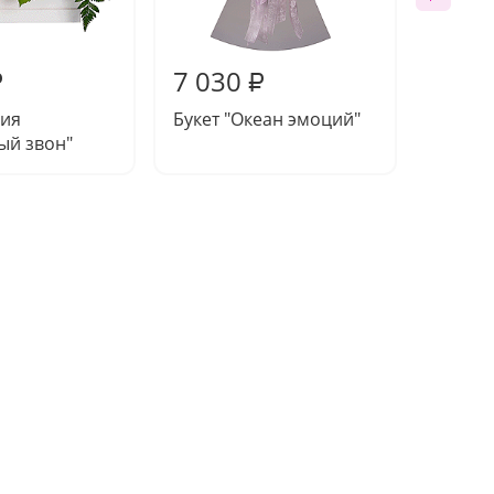
7 030
7 11
₽
₽
ия
Букет "Океан эмоций"
Компо
ый звон"
России