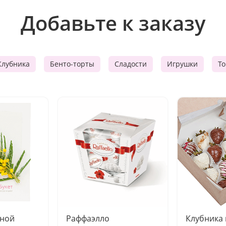
Добавьте к заказу
Клубника
Бенто-торты
Сладости
Игрушки
Т
чной
Раффаэлло
Клубника