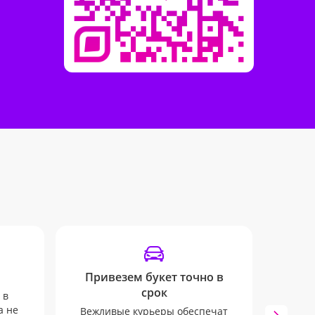
Привезем букет точно в
срок
 в
Вы б
а не
SMS 
Вежливые курьеры обеспечат