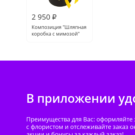
2 950
₽
Композиция "Шляпная
коробка с мимозой"
В приложении удо
Преимущества для Вас: оформляйте з
с флористом и отслеживайте заказ о
акции и бонусы за каждый заказ!