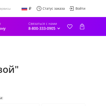
Статус заказа
Войти
ервисы
и
Связаться с нами
ону
8-800-333-0905
зой"
а: