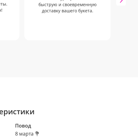
еты.
з
быструю и своевременную
!
офо
доставку вашего букета.
еристики
Повод
8 марта 💐