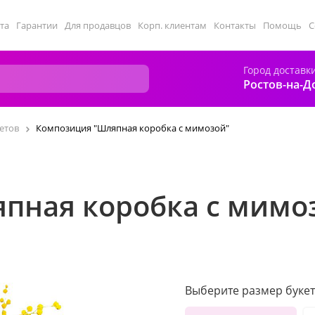
та
Гарантии
Для продавцов
Корп. клиентам
Контакты
Помощь
С
Город доставк
Ростов-на-Д
етов
Композиция "Шляпная коробка с мимозой"
пная коробка с мимо
Выберите размер букет