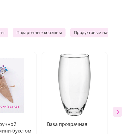
сы
Подарочные корзины
Продуктовые наборы
М
 ручной
Ваза прозрачная
Топпе
мини-букетом