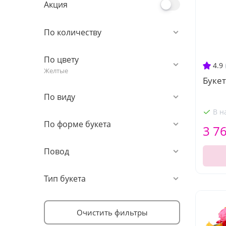
Акция
По количеству
По цвету
4.9
Желтые
Буке
По виду
В н
По форме букета
3 7
Повод
Тип букета
Очистить фильтры