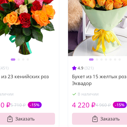
(451)
4.9
(321)
 из 23 кенийских роз
Букет из 15 желтых роз
Эквадор
аличии
В наличии
50 ₽
4 220 ₽
5 710 ₽
-15%
4 960 ₽
-15%
Заказать
Заказать