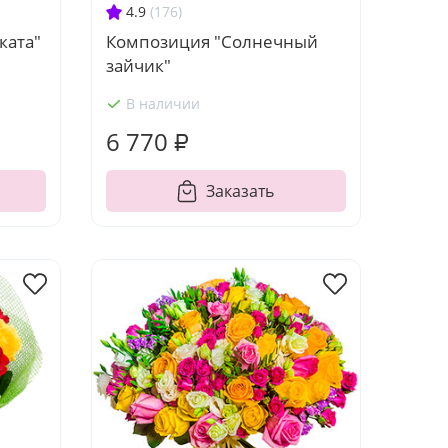
4.9
(176)
ката"
Композиция "Солнечный
зайчик"
В наличии
6 770 ₽
Заказать