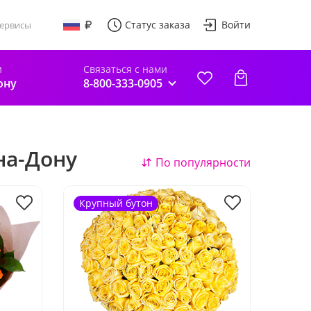
Статус заказа
Войти
ервисы
и
Связаться с нами
ону
8-800-333-0905
на-Дону
По популярности
Крупный бутон