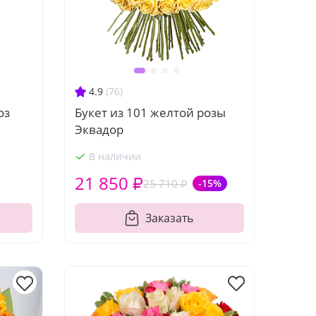
4.9
(76)
оз
Букет из 101 желтой розы
Эквадор
В наличии
21 850 ₽
25 710 ₽
-15%
Заказать