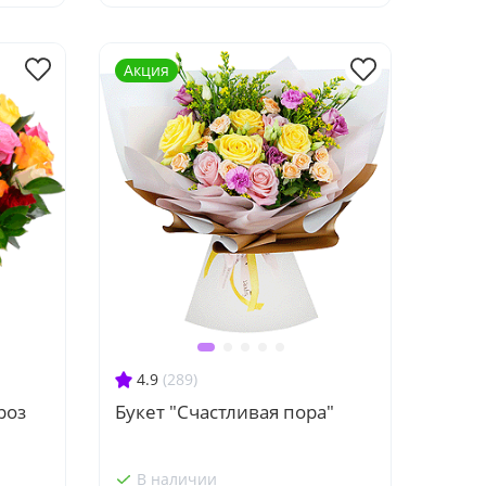
Акция
4.9
(289)
роз
Букет "Счастливая пора"
В наличии