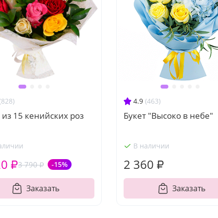
(828)
4.9
(463)
 из 15 кенийских роз
Букет "Высоко в небе"
аличии
В наличии
20 ₽
2 360 ₽
3 790 ₽
-15%
Заказать
Заказать