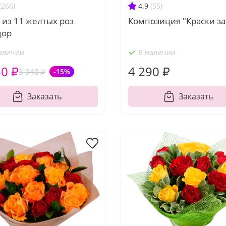
(266)
4.9
(55)
 из 11 желтых роз
Композиция "Краски за
дор
аличии
В наличии
50 ₽
4 290 ₽
3 940 ₽
-15%
Заказать
Заказать