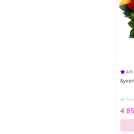
4.9
Букет
В н
4 8