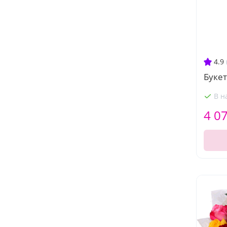
4.9
Букет
В н
4 0