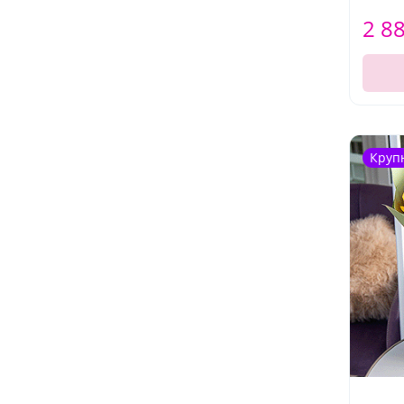
2 8
Круп