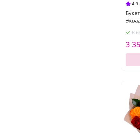
4.9
Букет
Эква
В н
3 3