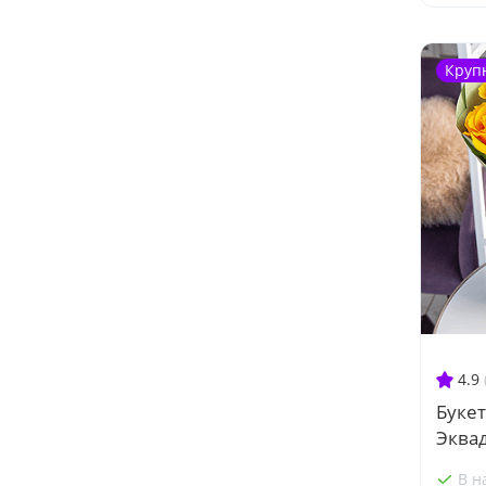
Круп
4.9
Букет
Эква
В н