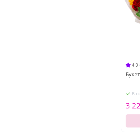
4.9
Букет
В н
3 2