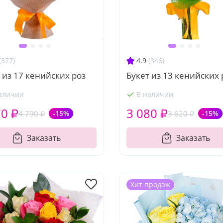
(377)
4.9
(346)
 из 17 кенийских роз
Букет из 13 кенийских 
аличии
В наличии
70 ₽
3 080 ₽
4 790 ₽
-15%
3 620 ₽
-15%
Заказать
Заказать
Хит продаж