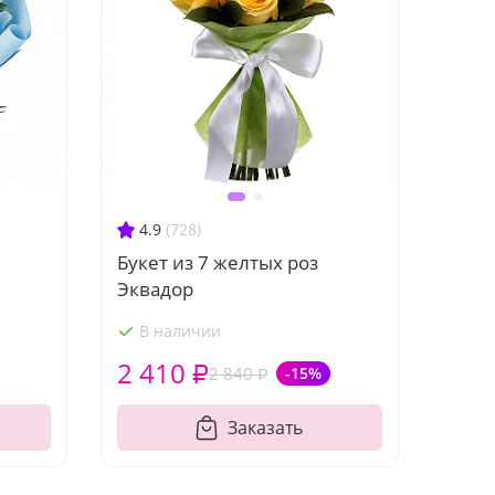
4.9
(728)
Букет из 7 желтых роз
Эквадор
В наличии
2 410 ₽
2 840 ₽
-15%
Заказать