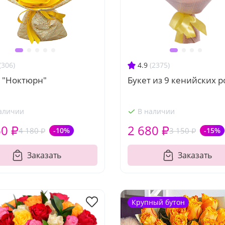
(306)
4.9
(2375)
т "Ноктюрн"
Букет из 9 кенийских р
аличии
В наличии
60 ₽
2 680 ₽
4 180 ₽
-10%
3 150 ₽
-15%
Заказать
Заказать
Крупный бутон