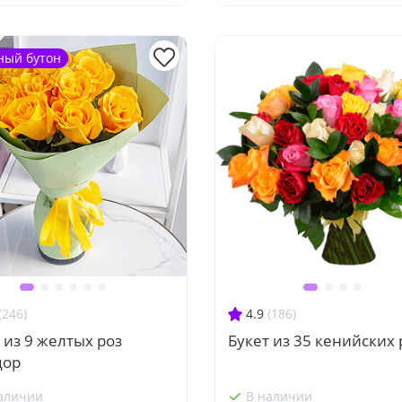
ный бутон
(246)
4.9
(186)
 из 9 желтых роз
Букет из 35 кенийских 
дор
аличии
В наличии