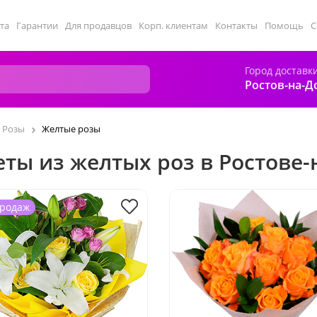
та
Гарантии
Для продавцов
Корп. клиентам
Контакты
Помощь
С
Город доставк
Ростов-на-Д
Розы
Желтые розы
еты из желтых роз в Ростове-
продаж