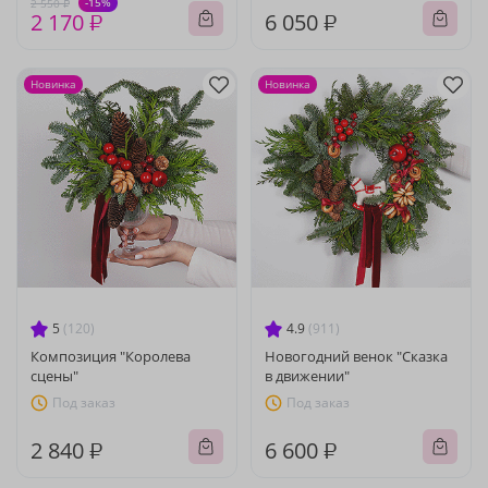
-15%
2 550 ₽
2 170 ₽
6 050 ₽
Новинка
Новинка
5
(120)
4.9
(911)
Композиция "Королева
Новогодний венок "Сказка
сцены"
в движении"
Под заказ
Под заказ
2 840 ₽
6 600 ₽