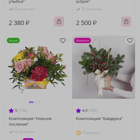
улыбка"
штрих"
В наличии
В наличии
2 380 ₽
2 500 ₽
Акция
Новинка
5
(706)
4.9
(888)
Композиция "Нежное
Композиция "Баядерка"
послание"
В наличии
Под заказ