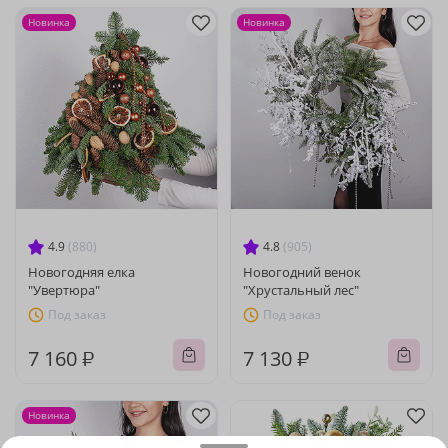
Новинка
Новинка
4.9
(880)
4.8
(905)
Новогодняя елка
Новогодний венок
"Увертюра"
"Хрустальный лес"
Под заказ
Под заказ
7 160 ₽
7 130 ₽
Новинка