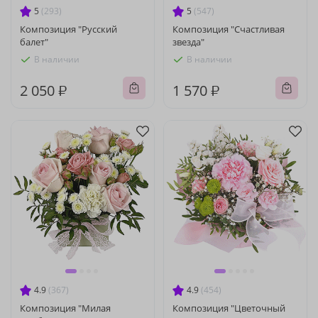
5
(293)
5
(547)
Композиция "Русский
Композиция "Счастливая
балет"
звезда"
В наличии
В наличии
2 050 ₽
1 570 ₽
4.9
(367)
4.9
(454)
Композиция "Милая
Композиция "Цветочный