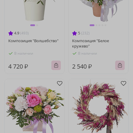
4.9
(493)
5
(232)
Композиция "Волшебство"
Композиция "Белое
кружево"
В наличии
В наличии
4 720 ₽
2 540 ₽