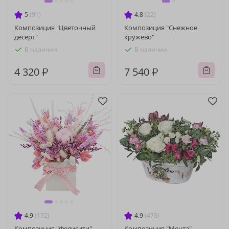
5
(91)
4.8
(22)
Композиция "Цветочный
Композиция "Снежное
десерт"
кружево"
В наличии
В наличии
4 320 ₽
7 540 ₽
4.9
(172)
4.9
(473)
Композиция "Фелисити"
Композиция "Мечта"