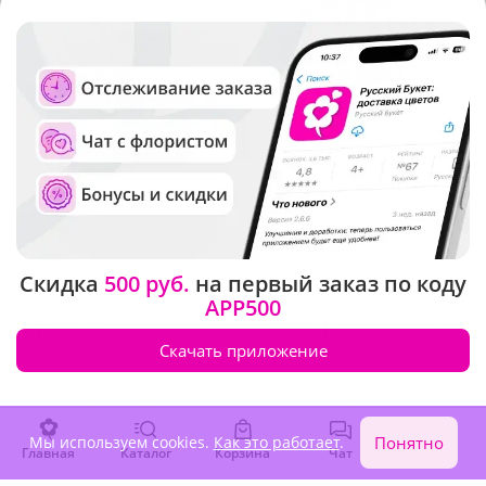
5
(879)
5
(28)
Композиция "Лебединое
Композиция "Веселого
озеро"
праздника"
Скидка
500 руб.
на первый заказ по коду
Под заказ
Под заказ
APP500
4 810 ₽
4 990 ₽
Скачать приложение
Мы используем cookies.
Как это работает
.
Понятно
Главная
Каталог
Корзина
Чат
Войти