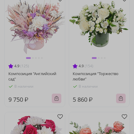
4.9
(125)
4.9
(154)
Композиция "Английский
Композиция "Торжество
сад"
любви"
В наличии
В наличии
9 750 ₽
5 860 ₽