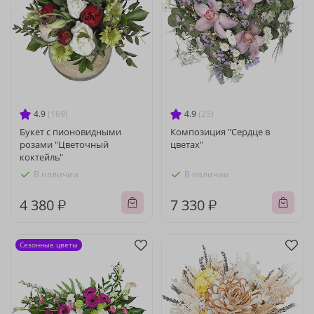
4.9
(169)
4.9
(25)
Букет с пионовидными
Композиция "Сердце в
розами "Цветочный
цветах"
коктейль"
В наличии
В наличии
4 380 ₽
7 330 ₽
Сезонные цветы