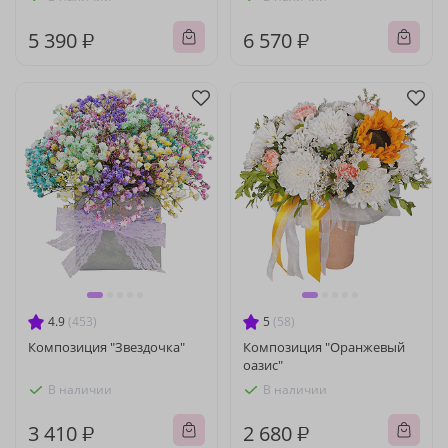
5 390 ₽
6 570 ₽
4.9
(453)
5
(58)
Композиция "Звездочка"
Композиция "Оранжевый
оазис"
В наличии
В наличии
3 410 ₽
2 680 ₽