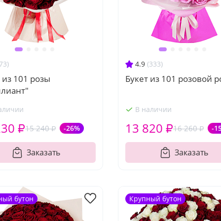
73)
4.9
(333)
 из 101 розы
Букет из 101 розовой 
ллиант"
аличии
В наличии
230 ₽
13 820 ₽
15 240 ₽
-26%
16 260 ₽
-1
Заказать
Заказать
ный бутон
Крупный бутон