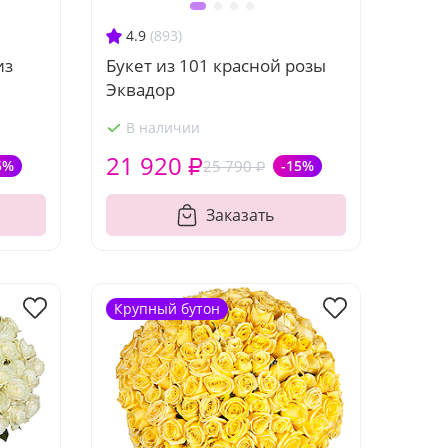
4.9
(893)
из
Букет из 101 красной розы
Эквадор
В наличии
21 920 ₽
5%
25 790 ₽
-15%
Заказать
Крупный бутон