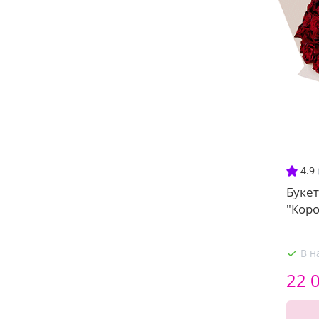
4.9
Букет
"Кор
В н
22 