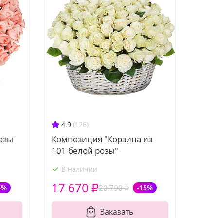
4.9
(126)
Композиция "Корзина из
розы
101 белой розы"
В наличии
17 670 ₽
5%
20 790 ₽
-15%
Заказать