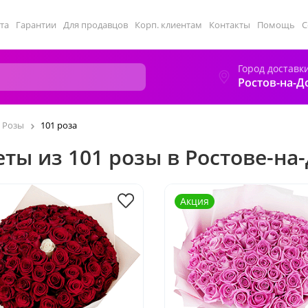
та
Гарантии
Для продавцов
Корп. клиентам
Контакты
Помощь
С
Город доставк
Ростов-на-Д
Розы
101 роза
еты из 101 розы в Ростове-на
Акция