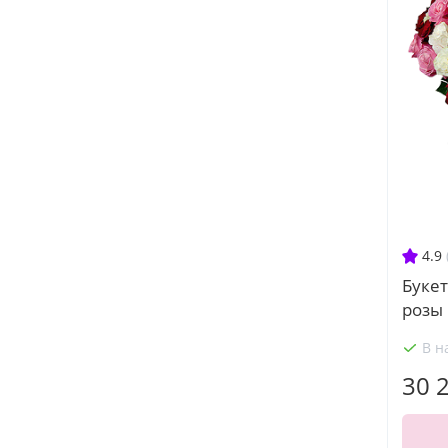
4.9
Букет
розы
В н
30 