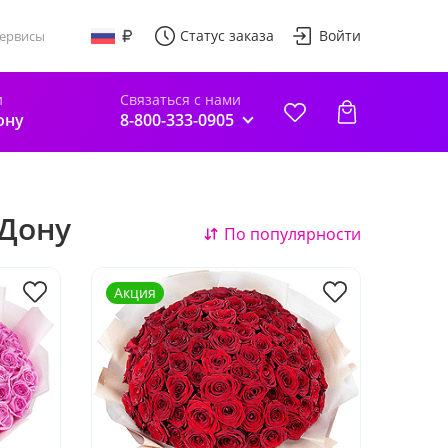
Статус заказа
Войти
ервисы
и
Связаться с нами
ону
8-800-333-0905
-Дону
По популярности
Акция