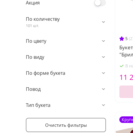
Акция
По количеству
101 шт.
5
(2
По цвету
Букет
"Бри
По виду
В н
По форме букета
11 
Повод
Тип букета
Круп
Очистить фильтры