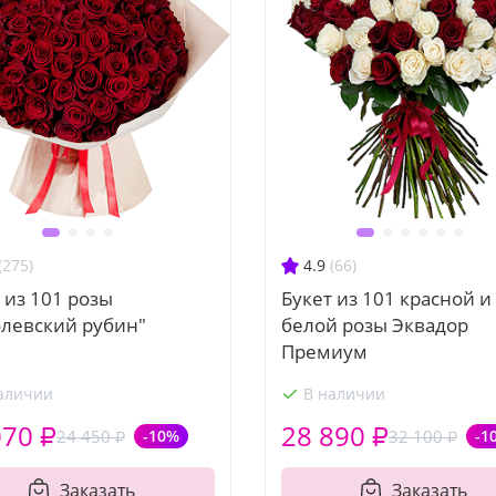
(275)
4.9
(66)
 из 101 розы
Букет из 101 красной и
олевский рубин"
белой розы Эквадор
Премиум
аличии
В наличии
070 ₽
28 890 ₽
24 450 ₽
-10%
32 100 ₽
-1
Заказать
Заказать