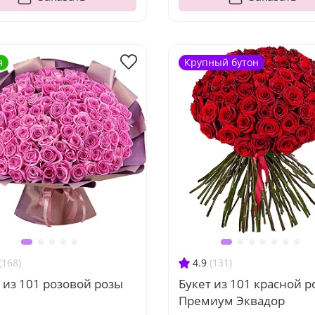
я
Крупный бутон
(168)
4.9
(131)
 из 101 розовой розы
Букет из 101 красной р
Премиум Эквадор