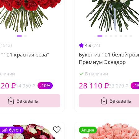
(1512)
4.9
(74)
 "101 красная роза"
Букет из 101 белой ро
Премиум Эквадор
аличии
В наличии
520 ₽
28 110 ₽
14 950 ₽
-10%
33 070 ₽
-1
Заказать
Заказать
ный бутон
Акция