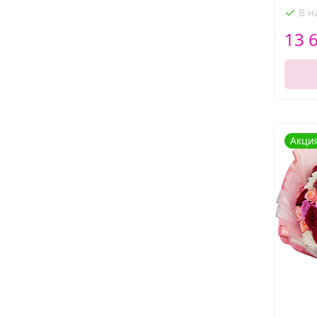
В н
13 
Акци