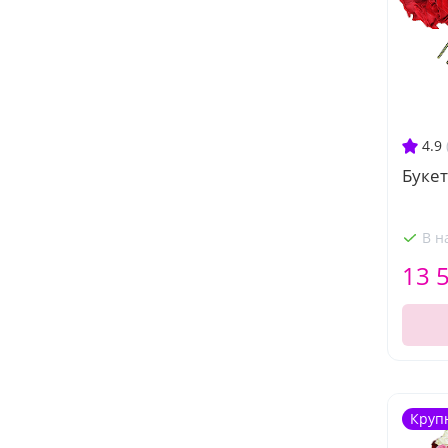
4.9
Букет
В н
13 
Круп