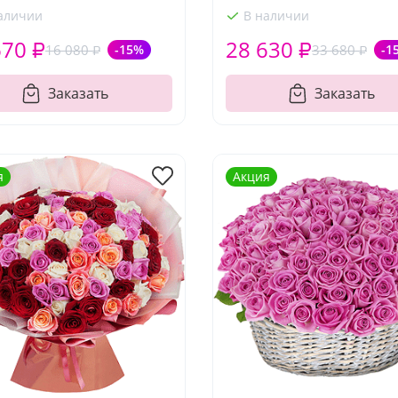
аличии
В наличии
670 ₽
28 630 ₽
16 080 ₽
-15%
33 680 ₽
-1
Заказать
Заказать
я
Акция