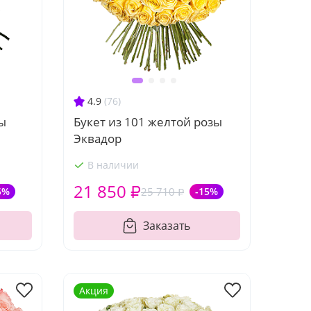
4.9
(76)
зы
Букет из 101 желтой розы
Эквадор
В наличии
21 850 ₽
5%
25 710 ₽
-15%
Заказать
Акция