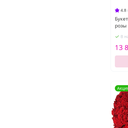
4.8
Букет
розы
В н
13 
Акци