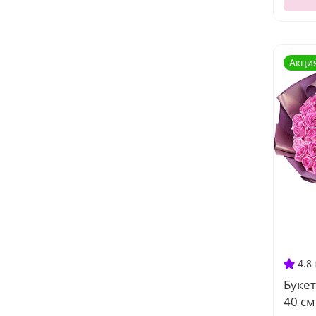
Акци
4.8
Букет
40 см