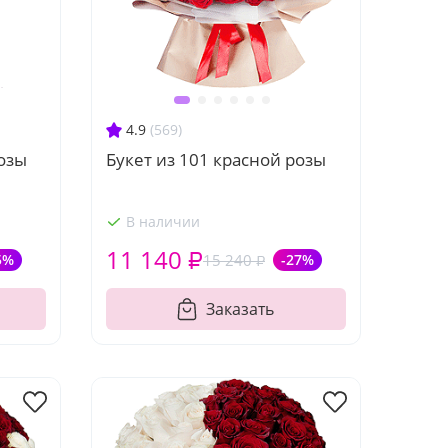
4.9
(569)
розы
Букет из 101 красной розы
В наличии
11 140 ₽
5%
15 240 ₽
-27%
Заказать