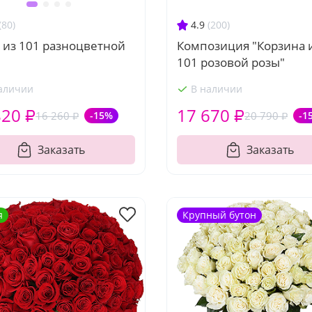
4.9
(200)
(80)
Композиция "Корзина 
 из 101 разноцветной
101 розовой розы"
аличии
В наличии
820 ₽
17 670 ₽
16 260 ₽
-15%
20 790 ₽
-1
Заказать
Заказать
я
Крупный бутон