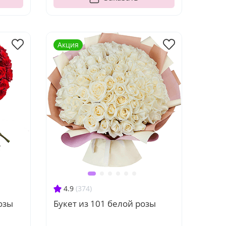
Акция
4.9
(374)
озы
Букет из 101 белой розы