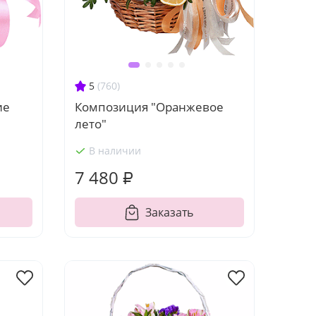
5
(760)
ие
Композиция "Оранжевое
лето"
В наличии
7 480 ₽
Заказать