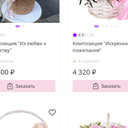
85)
4.9
(129)
озиция "Из любви к
Композиция "Искренн
ству"
пожелания"
аличии
В наличии
400 ₽
4 320 ₽
Заказать
Заказать