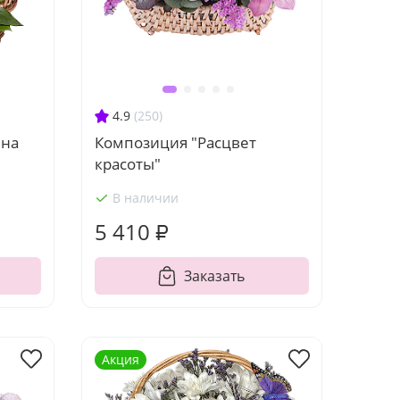
4.9
(250)
ина
Композиция "Расцвет
красоты"
В наличии
5 410 ₽
Заказать
Акция