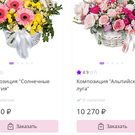
2)
4.9
(97)
озиция "Солнечные
Композиция "Альпийс
тия"
луга"
аличии
В наличии
30 ₽
10 270 ₽
Заказать
Заказать