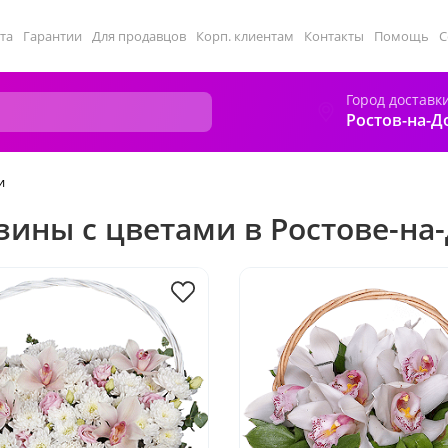
та
Гарантии
Для продавцов
Корп. клиентам
Контакты
Помощь
С
Город доставк
Ростов-на-Д
и
зины с цветами в Ростове-на