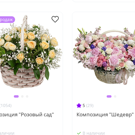
продаж
(1054)
5
(29)
озиция "Розовый сад"
Композиция "Шедевр"
аличии
В наличии