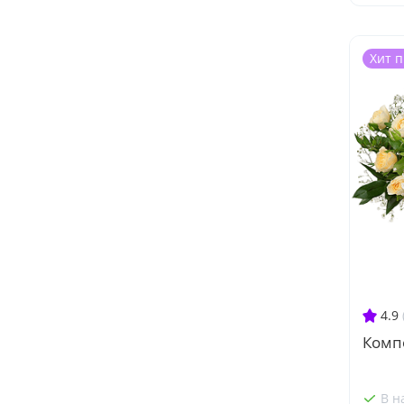
Хит 
4.9
Комп
В н