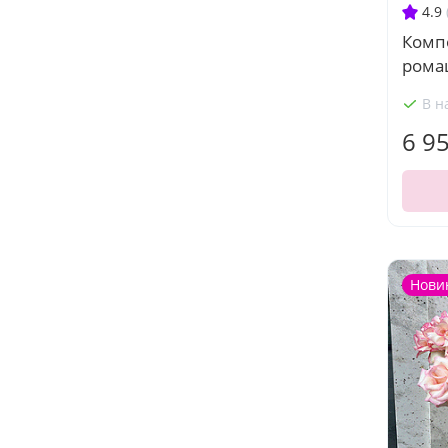
4.9
Комп
рома
В н
6 9
Нови