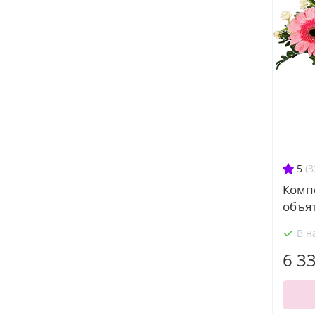
5
(3
Комп
объя
В н
6 3