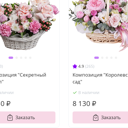
3)
4.9
(265)
озиция "Секретный
Композиция "Королев
л"
сад"
аличии
В наличии
30 ₽
8 130 ₽
Заказать
Заказать