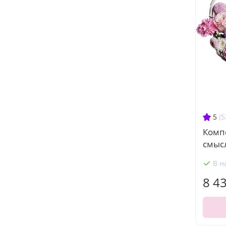
5
(5
Комп
смыс
В н
8 4