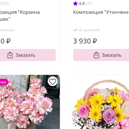
(478)
4.8
(45)
озиция "Корзина
Композиция "Утонченн
шек"
аличии
В наличии
50 ₽
3 930 ₽
Заказать
Заказать
нка