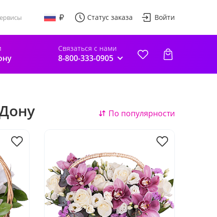
Статус заказа
Войти
ервисы
и
Связаться с нами
ону
8-800-333-0905
-Дону
По популярности