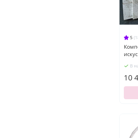
5
(1
Комп
искус
В н
10 