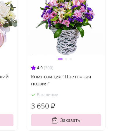
4.9
(390)
ский
Композиция "Цветочная
поэзия"
В наличии
3 650 ₽
Заказать