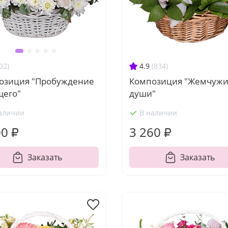
4.9
(834)
02)
Композиция "Жемчуж
озиция "Пробуждение
души"
щего"
аличии
В наличии
00 ₽
3 260 ₽
Заказать
Заказать