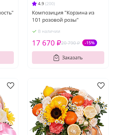
4.9
(200)
Композиция "Корзина из
ость"
101 розовой розы"
В наличии
17 670 ₽
20 790 ₽
-15%
Заказать