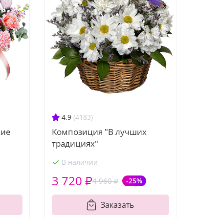
4.9
(4183)
Композиция "В лучших
кие
традициях"
В наличии
3 720 ₽
4 960 ₽
-25%
Заказать