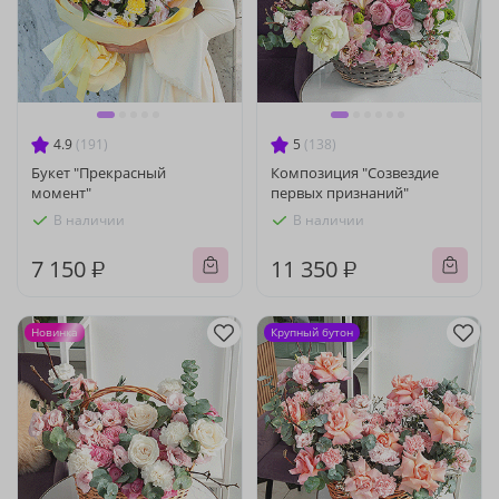
4.9
(191)
5
(138)
Букет "Прекрасный
Композиция "Созвездие
момент"
первых признаний"
В наличии
В наличии
7 150 ₽
11 350 ₽
Новинка
Крупный бутон