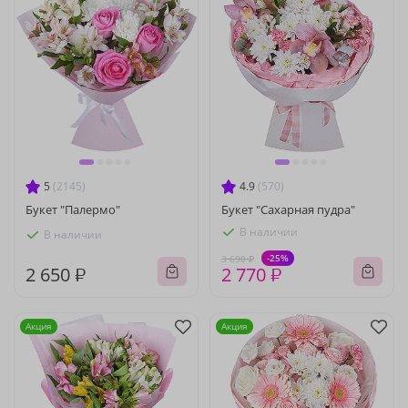
5
(2145)
4.9
(570)
Букет "Палермо"
Букет "Сахарная пудра"
В наличии
В наличии
-25%
3 690 ₽
2 650 ₽
2 770 ₽
Акция
Акция