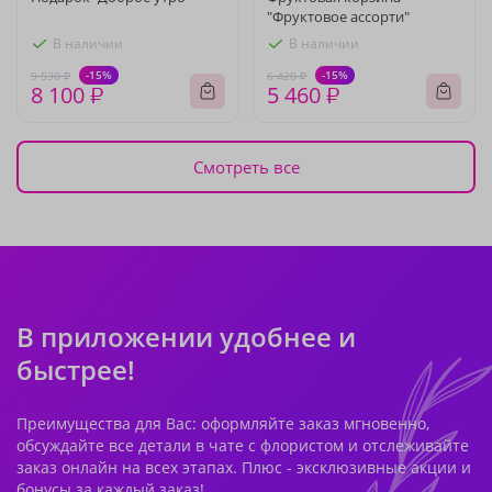
"Фруктовое ассорти"
В наличии
В наличии
-15%
-15%
9 530 ₽
6 420 ₽
8 100 ₽
5 460 ₽
Смотреть все
В приложении удобнее и
быстрее!
Преимущества для Вас: оформляйте заказ мгновенно,
обсуждайте все детали в чате с флористом и отслеживайте
заказ онлайн на всех этапах. Плюс - эксклюзивные акции и
бонусы за каждый заказ!