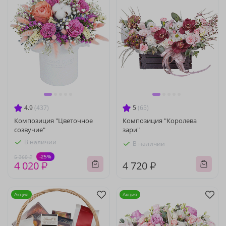
4.9
(437)
5
(65)
Композиция "Цветочное
Композиция "Королева
созвучие"
зари"
В наличии
В наличии
-25%
5 360 ₽
4 020 ₽
4 720 ₽
Акция
Акция