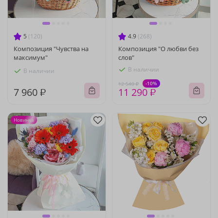
5
(120)
4.9
(268)
Композиция "Чувства на
Композиция "О любви без
максимум"
слов"
В наличии
В наличии
-10%
12 540 ₽
7 960 ₽
11 290 ₽
Новинка