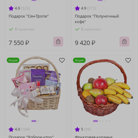
4.9
(523)
4.9
(215)
Подарок "Сен-Тропе"
Подарок "Полуночный
кофе"
В наличии
В наличии
7 550 ₽
9 420 ₽
Акция
Акция
4.9
(184)
5
(98)
Подарок "Доброе утро"
Фруктовая корзина