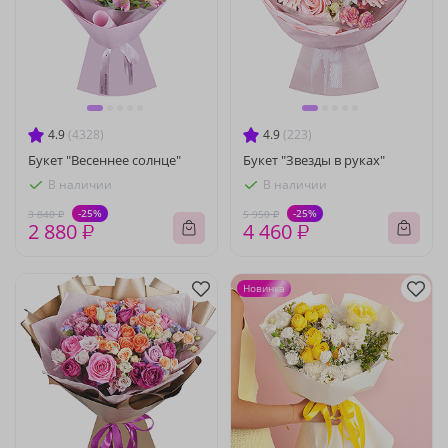
4.9
(4328)
4.9
(223)
Букет "Весеннее солнце"
Букет "Звезды в руках"
В наличии
В наличии
-25%
-25%
3 840 ₽
5 950 ₽
2 880 ₽
4 460 ₽
Новинка