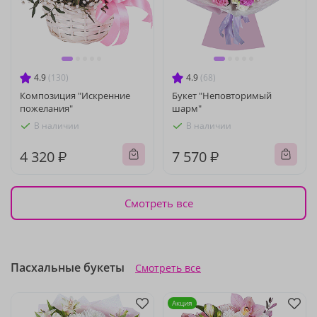
4.9
(130)
4.9
(68)
Композиция "Искренние
Букет "Неповторимый
пожелания"
шарм"
В наличии
В наличии
4 320 ₽
7 570 ₽
Смотреть все
Пасхальные букеты
Смотреть все
Акция