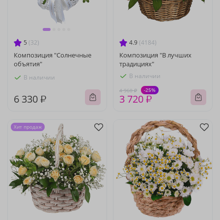
5
(32)
4.9
(4184)
Композиция "Солнечные
Композиция "В лучших
объятия"
традициях"
В наличии
В наличии
-25%
4 960 ₽
6 330 ₽
3 720 ₽
Хит продаж