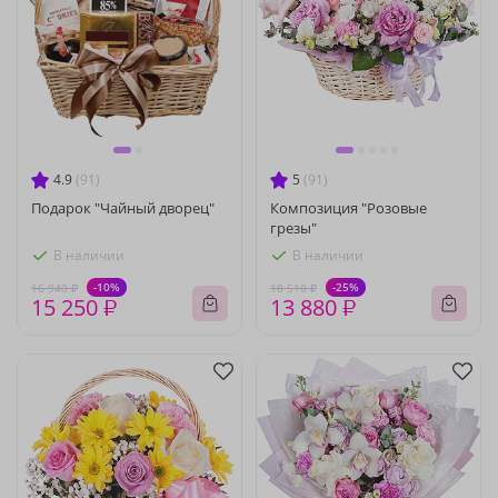
4.9
(91)
5
(91)
Подарок "Чайный дворец"
Композиция "Розовые
грезы"
В наличии
В наличии
-10%
-25%
16 940 ₽
18 510 ₽
15 250 ₽
13 880 ₽