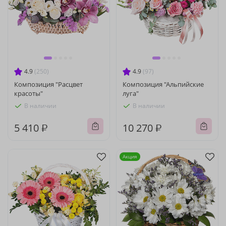
4.9
(250)
4.9
(97)
Композиция "Расцвет
Композиция "Альпийские
красоты"
луга"
В наличии
В наличии
5 410 ₽
10 270 ₽
Акция