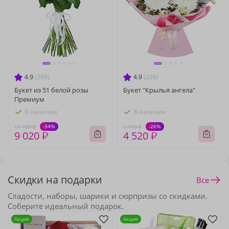
4.9
(399)
4.9
(298)
Букет из 51 белой розы
Букет "Крылья ангела"
Премиум
В наличии
В наличии
-34%
-26%
13 700 ₽
6 110 ₽
9 020 ₽
4 520 ₽
Скидки на подарки
Все
Сладости, наборы, шарики и сюрпризы со скидками.
Соберите идеальный подарок.
Акция
Акция