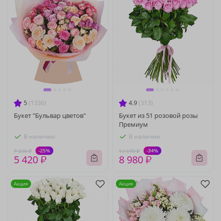
5
(1336)
4.9
(313)
Букет "Бульвар цветов"
Букет из 51 розовой розы
Премиум
В наличии
В наличии
-25%
-34%
7 230 ₽
13 670 ₽
5 420 ₽
8 980 ₽
Акция
Акция