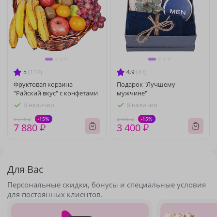
5
(114)
4.9
(43)
Фруктовая корзина
Подарок "Лучшему
"Райский вкус" с конфетами
мужчине"
В наличии
В наличии
-15%
-15%
9 270 ₽
4 000 ₽
7 880 ₽
3 400 ₽
Для Вас
Персональные скидки, бонусы и специальные условия
для постоянных клиентов.