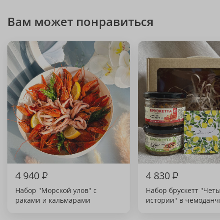
Вам может понравиться
4 940
₽
4 830
₽
Набор "Морской улов" с
Набор брускетт "Чет
раками и кальмарами
истории" в чемоданч