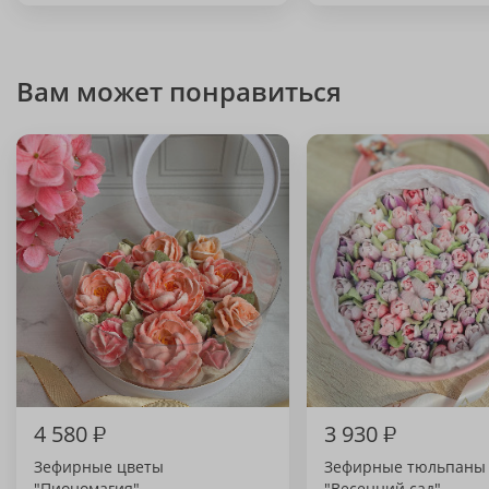
Вам может понравиться
4 580
₽
3 930
₽
Зефирные цветы
Зефирные тюльпаны
"Пиономагия"
"Весенний сад"