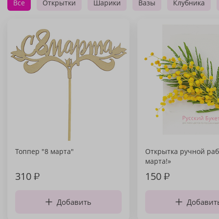
Все
Открытки
Шарики
Вазы
Клубника
Топпер "8 марта"
Открытка ручной раб
марта!»
310
₽
150
₽
Добавить
Добавит