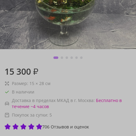
15 300
₽
Размер:
15
×
28
см
В наличии
Доставка в пределах МКАД в г. Москва:
Бесплатно
в
течение ~4 часов
Покупок за сутки:
5
706 Отзывов и оценок