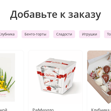
Добавьте к заказу
Клубника
Бенто-торты
Сладости
Игрушки
Т
чной
Раффаэлло
Клубника