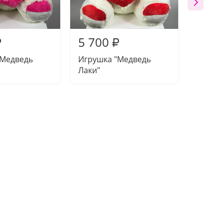
5 700
5 50
₽
₽
"Медведь
Игрушка "Медведь
Игруш
Лаки"