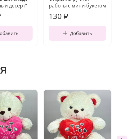
ый десерт"
работы с мини-букетом
130
1 10
₽
₽
обавить
Добавить
я