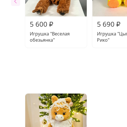
5 600
5 690
₽
₽
Игрушка "Веселая
Игрушка "Цы
обезьянка"
Рико"