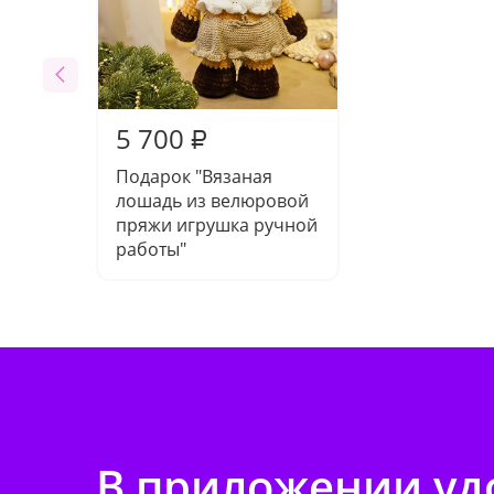
5 700
₽
Подарок "Вязаная
лошадь из велюровой
пряжи игрушка ручной
работы"
В приложении удо