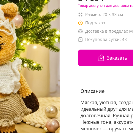
Товар доступен для доставки н
Размер:
20
×
33
см
Под заказ
Доставка в пределах М
Покупок за сутки:
48
Заказать
Описание
Мягкая, уютная, созд
идеальный друг для м
долговечная. Ручная 
Нежные тона, аккурат
мешочек — вручать мо