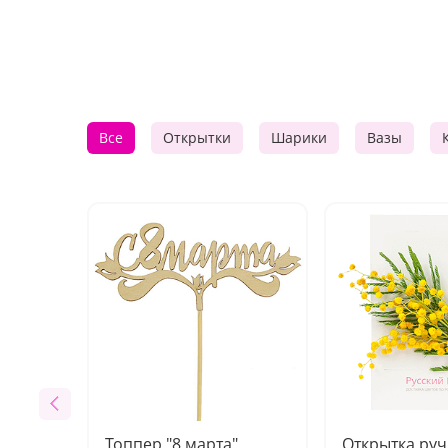
Все
Открытки
Шарики
Вазы
Топпер "8 марта"
Открытка ру