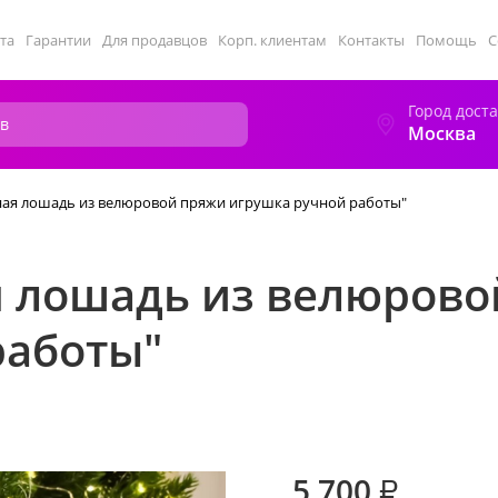
та
Гарантии
Для продавцов
Корп. клиентам
Контакты
Помощь
С
Город дост
Москва
ная лошадь из велюровой пряжи игрушка ручной работы"
я лошадь из велюров
работы"
5 700
₽