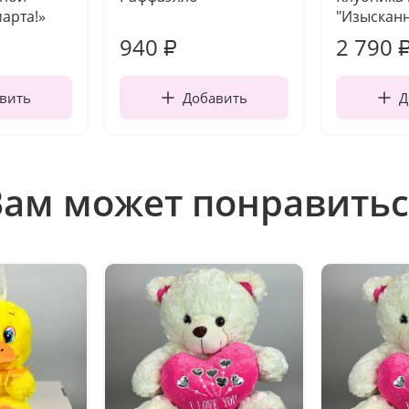
марта!»
"Изысканн
940
2 790
₽
вить
Добавить
Д
Вам может понравитьс