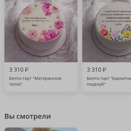
3 310
₽
3 310
₽
Бенто-торт "Материнское
Бенто-торт "Бархатн
тепло"
поцелуй"
Вы смотрели