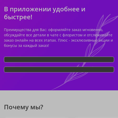
В приложении удобнее и
быстрее!
Преимущества для Вас: оформляйте заказ мгновенно,
обсуждайте все детали в чате с флористом и отслеживайте
заказ онлайн на всех этапах. Плюс - эксклюзивные акции и
бонусы за каждый заказ!
Почему мы?