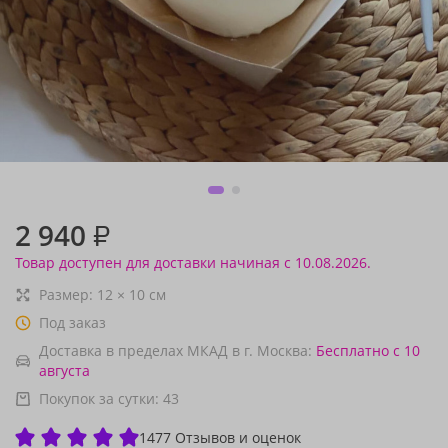
2 940
₽
Товар доступен для доставки начиная с 10.08.2026.
Размер:
12
×
10
см
Под заказ
Доставка в пределах МКАД в г. Москва:
Бесплатно
с 10
августа
Покупок за сутки:
43
1477 Отзывов и оценок