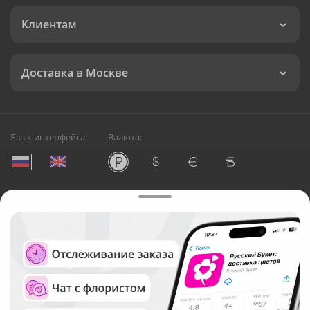
Клиентам
Доставка в Москве
Язык интерфейса:
Валюта:
©
Служба круглосуточной доставки цветов в Москве
Русский Букет, 2026
Общество с ограниченной ответственностью «Технология»
ОГРН: 1195476081745, ИНН: 5410081997
Юридический адрес: г. Новосибирск, ул. Ипподромская,
д.42, оф. 3