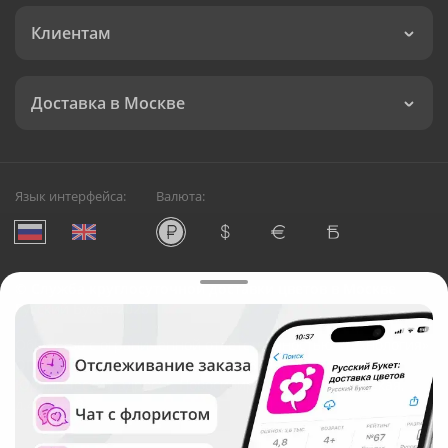
Клиентам
Доставка в Москве
Язык интерфейса:
Валюта:
©
Служба круглосуточной доставки цветов в Москве
Русский Букет, 2026
Общество с ограниченной ответственностью «Технология»
ОГРН: 1195476081745, ИНН: 5410081997
Юридический адрес: г. Новосибирск, ул. Ипподромская,
д.42, оф. 3