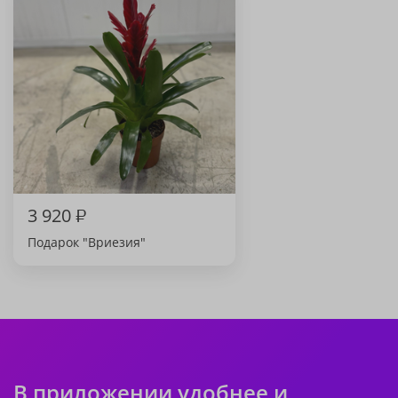
3 920
₽
Подарок "Вриезия"
В приложении удобнее и