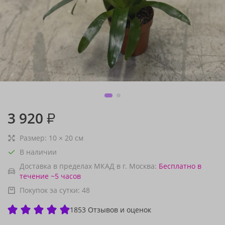
3 920
₽
Размер:
10
×
20
см
В наличии
Доставка в пределах МКАД в г. Москва:
Бесплатно
в
течение ~5 часов
Покупок за сутки:
48
1853 Отзывов и оценок