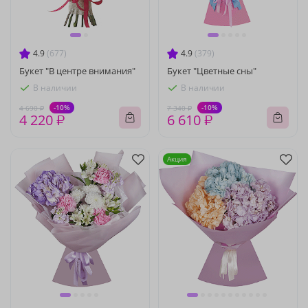
4.9
(677)
4.9
(379)
Букет "В центре внимания"
Букет "Цветные сны"
В наличии
В наличии
-10%
-10%
4 690 ₽
7 340 ₽
4 220 ₽
6 610 ₽
Акция