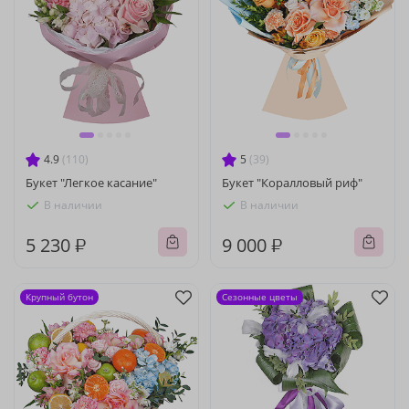
4.9
(110)
5
(39)
Букет "Легкое касание"
Букет "Коралловый риф"
В наличии
В наличии
5 230 ₽
9 000 ₽
Крупный бутон
Сезонные цветы