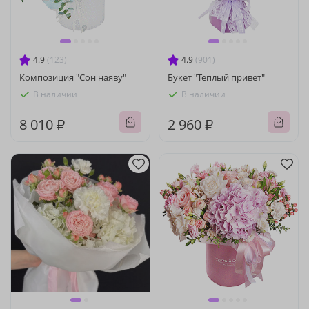
4.9
(123)
4.9
(901)
Композиция "Сон наяву"
Букет "Теплый привет"
В наличии
В наличии
8 010 ₽
2 960 ₽