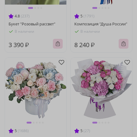
4.8
(237)
5
(1791)
Букет "Розовый рассвет"
Композиция "Душа России"
В наличии
В наличии
3 390 ₽
8 240 ₽
5
(1686)
5
(27)