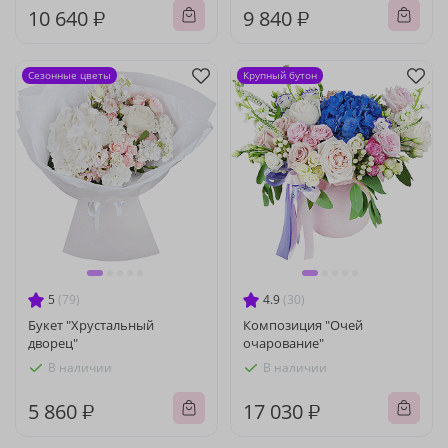
10 640 ₽
9 840 ₽
Сезонные цветы
Крупный бутон
5
(79)
4.9
(30)
Букет "Хрустальный
Композиция "Очей
дворец"
очарование"
В наличии
В наличии
5 860 ₽
17 030 ₽