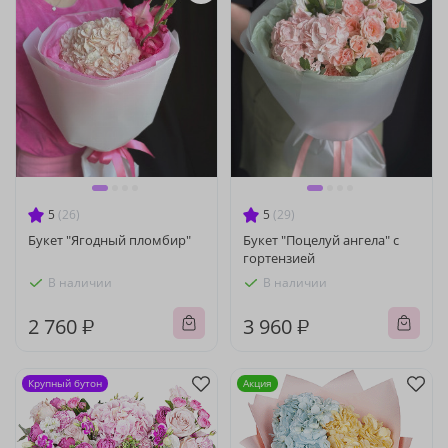
5
(26)
5
(29)
Букет "Ягодный пломбир"
Букет "Поцелуй ангела" с
гортензией
В наличии
В наличии
2 760 ₽
3 960 ₽
Крупный бутон
Акция