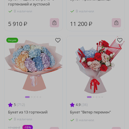
гортензией и эустомой
В наличии
В наличии
5 910 ₽
11 200 ₽
Акция
5
(712)
4.9
(36)
Букет из 13 гортензий
Букет "Ветер перемен"
В наличии
В наличии
-15%
17 600 ₽