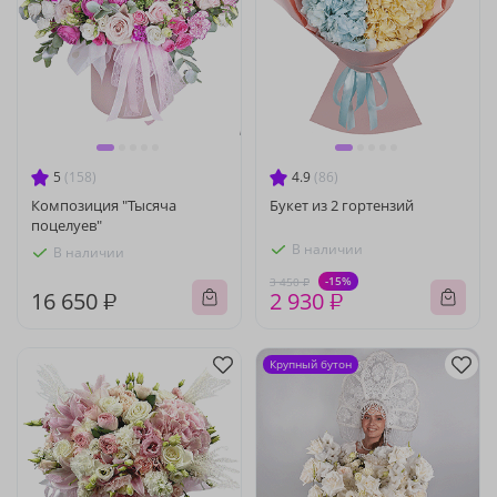
5
(158)
4.9
(86)
Композиция "Тысяча
Букет из 2 гортензий
поцелуев"
В наличии
В наличии
-15%
3 450 ₽
16 650 ₽
2 930 ₽
Крупный бутон