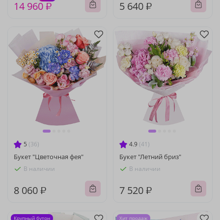
14 960 ₽
5 640 ₽
5
(36)
4.9
(41)
Букет "Цветочная фея"
Букет "Летний бриз"
В наличии
В наличии
8 060 ₽
7 520 ₽
Крупный бутон
Хит продаж