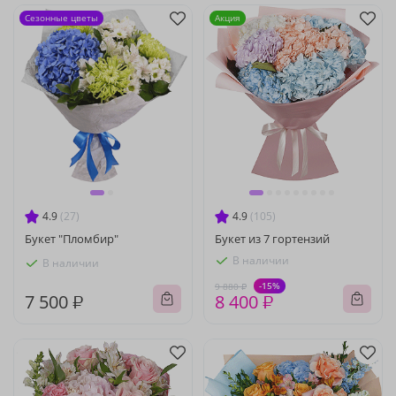
Сезонные цветы
Акция
4.9
(27)
4.9
(105)
Букет "Пломбир"
Букет из 7 гортензий
В наличии
В наличии
-15%
9 880 ₽
7 500 ₽
8 400 ₽