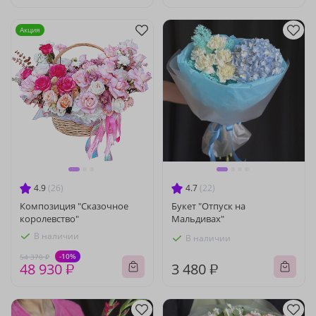
Акция
4.9
(26)
4.7
(22)
Композиция "Сказочное
Букет "Отпуск на
королевство"
Мальдивах"
В наличии
В наличии
-10%
54 370 ₽
48 930 ₽
3 480 ₽