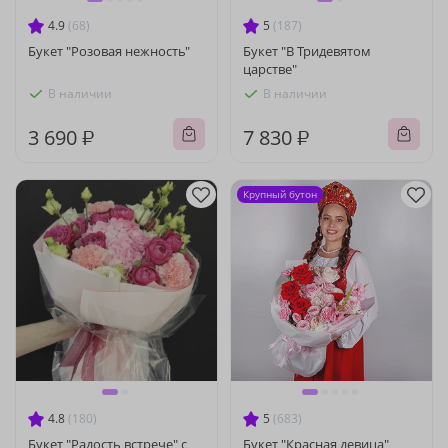
4.9
(68)
5
(187)
Букет "Розовая нежность"
Букет "В Тридевятом
царстве"
В наличии
В наличии
3 690 ₽
7 830 ₽
Крупный бутон
4.8
(180)
5
(683)
Букет "Радость встрече" с
Букет "Красная девица"