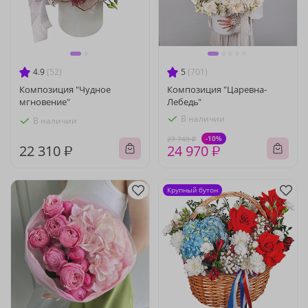
4.9
(52)
5
(701)
Композиция "Чудное
Композиция "Царевна-
мгновение"
Лебедь"
В наличии
В наличии
-10%
27 740 ₽
22 310 ₽
24 970 ₽
Крупный бутон