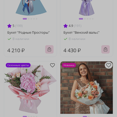
5
(199)
4.9
(191)
Букет "Родные Просторы"
Букет "Венский вальс"
В наличии
В наличии
4 210 ₽
4 430 ₽
Сезонные цветы
Новинка