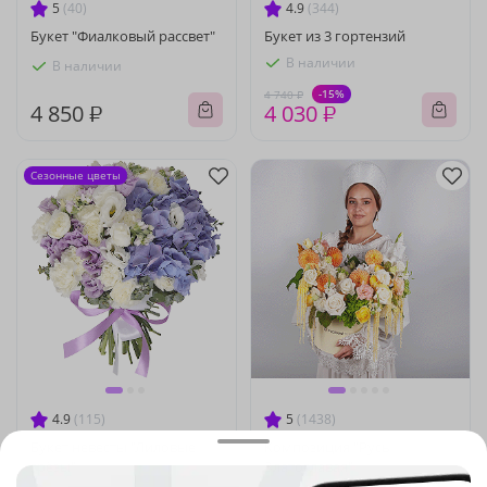
5
(40)
4.9
(344)
Букет "Фиалковый рассвет"
Букет из 3 гортензий
В наличии
В наличии
-15%
4 740 ₽
4 850 ₽
4 030 ₽
Сезонные цветы
4.9
(115)
5
(1438)
Букет невесты "Лиловые
Композиция "Русь
грёзы"
Златоглавая"