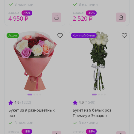
В наличии
В наличии
-15%
-15%
5 820 ₽
2 960 ₽
4 950 ₽
2 520 ₽
Акция
Крупный бутон
4.9
(1222)
4.9
(1549)
Букет из 9 разноцветных
Букет из 9 белых роз
роз
Премиум Эквадор
В наличии
В наличии
-15%
-15%
2 960 ₽
6 110 ₽