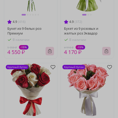
4.9
(416)
4.9
(372)
Букет из 9 белых роз
Букет из 9 розовых и
Премиум
желтых роз Эквадор
В наличии
В наличии
-15%
-15%
5 350 ₽
4 910 ₽
4 550 ₽
4 170 ₽
Крупный бутон
Крупный бутон