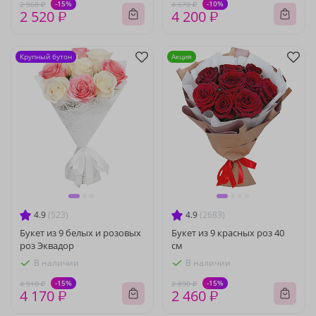
-15%
-10%
2 960 ₽
4 670 ₽
2 520 ₽
4 200 ₽
Крупный бутон
Акция
4.9
(523)
4.9
(2683)
Букет из 9 белых и розовых
Букет из 9 красных роз 40
роз Эквадор
см
В наличии
В наличии
-15%
-15%
4 910 ₽
2 890 ₽
4 170 ₽
2 460 ₽