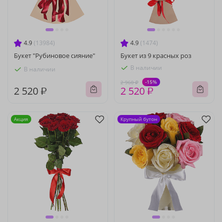
4.9
(13984)
4.9
(1474)
Букет "Рубиновое сияние"
Букет из 9 красных роз
В наличии
В наличии
-15%
2 960 ₽
2 520 ₽
2 520 ₽
Акция
Крупный бутон