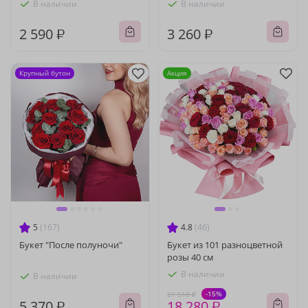
В наличии
В наличии
2 590 ₽
3 260 ₽
Крупный бутон
Акция
5
(167)
4.8
(46)
Букет "После полуночи"
Букет из 101 разноцветной
розы 40 см
В наличии
В наличии
-15%
21 510 ₽
5 370 ₽
18 280 ₽