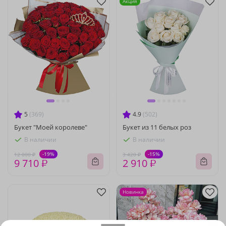
Акция
5
(369)
4.9
(502)
Букет "Моей королеве"
Букет из 11 белых роз
В наличии
В наличии
-19%
-15%
12 000 ₽
3 420 ₽
9 710 ₽
2 910 ₽
Новинка