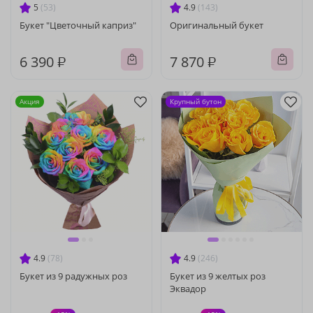
5
(53)
4.9
(143)
Букет "Цветочный каприз"
Оригинальный букет
6 390 ₽
7 870 ₽
Акция
Крупный бутон
4.9
(78)
4.9
(246)
Букет из 9 радужных роз
Букет из 9 желтых роз
Эквадор