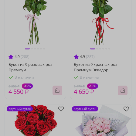
4.9
(288)
4.9
(287)
Букет из 9 розовых роз
Букет из 9 красных роз
Премиум
Премиум Эквадор
В наличии
В наличии
-15%
-15%
5 350 ₽
5 470 ₽
4 550 ₽
4 650 ₽
Крупный бутон
Крупный бутон