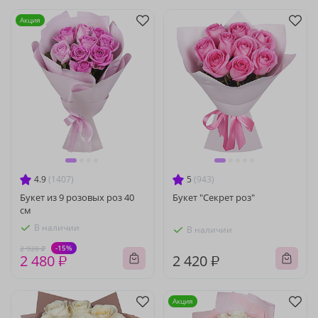
Акция
4.9
(1407)
5
(943)
Букет из 9 розовых роз 40
Букет "Секрет роз"
см
В наличии
В наличии
-15%
2 920 ₽
2 480 ₽
2 420 ₽
Акция