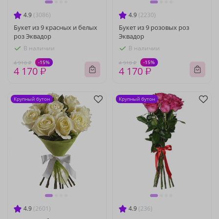
4.9
(3086)
4.9
(2230)
Букет из 9 красных и белых
Букет из 9 розовых роз
роз Эквадор
Эквадор
В наличии
В наличии
-15%
-15%
4 910 ₽
4 910 ₽
4 170 ₽
4 170 ₽
Крупный бутон
Крупный бутон
4.9
(2601)
4.9
(236)