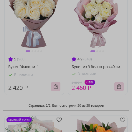
5
(960)
4.9
(848)
Букет "Фаворит"
Букет из 9 белых роз 40 см
В наличии
В наличии
-15%
2 890 ₽
2 420 ₽
2 460 ₽
Страница: 2/2. Вы посмотрели 30 из 38 товаров
Крупный бутон