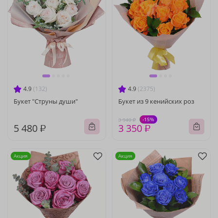
4.9
(132)
4.9
(2375)
Букет "Струны души"
Букет из 9 кенийских роз
-15%
3 940 ₽
5 480 ₽
3 350 ₽
Акция
Акция