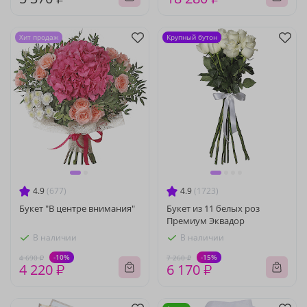
Хит продаж
Крупный бутон
4.9
(677)
4.9
(1723)
Букет "В центре внимания"
Букет из 11 белых роз
Премиум Эквадор
В наличии
В наличии
-10%
-15%
4 690 ₽
7 260 ₽
4 220 ₽
6 170 ₽