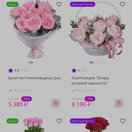
Акция
Крупный бутон
4.9
(199)
5
(84)
Букет из 9 пионовидных роз
Композиция "Искры
розовой нежности"
В наличии
В наличии
-15%
-10%
6 330 ₽
9 100 ₽
5 380 ₽
8 190 ₽
Акция
Крупный бутон