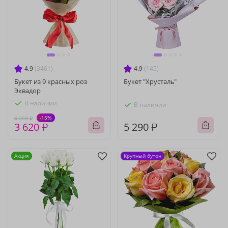
4.9
(3461)
4.9
(145)
Букет из 9 красных роз
Букет "Хрусталь"
Эквадор
В наличии
В наличии
-15%
4 260 ₽
3 620 ₽
5 290 ₽
Акция
Крупный бутон