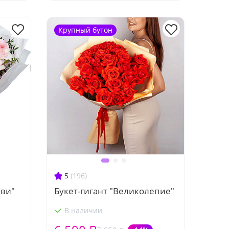
Крупный бутон
5
(196)
ви"
Букет-гигант "Великолепие"
В наличии