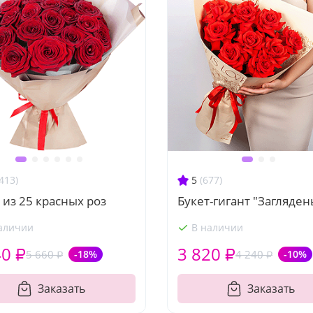
413)
5
(677)
 из 25 красных роз
Букет-гигант "Загляден
аличии
В наличии
40 ₽
3 820 ₽
5 660 ₽
-18%
4 240 ₽
-10%
Заказать
Заказать