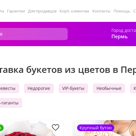
та
Гарантии
Для продавцов
Корп. клиентам
Контакты
Помощь
С
Город дост
Пермь
тавка букетов из цветов в П
невесты
Недорогие
VIP-букеты
Необычные
-гиганты
я
Крупный бутон