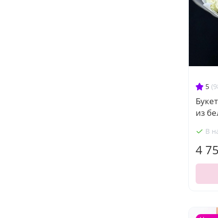
5
(9
Буке
из бе
В н
4 7