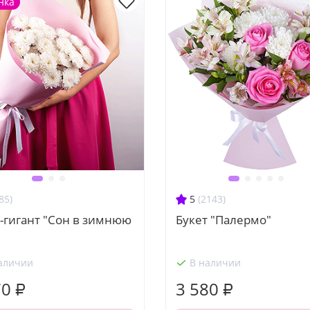
нка
85)
5
(2143)
-гигант "Сон в зимнюю
Букет "Палермо"
"
аличии
В наличии
70 ₽
3 580 ₽