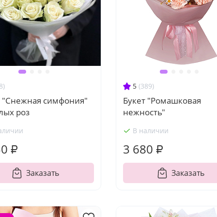
8)
5
(389)
т "Снежная симфония"
Букет "Ромашковая
лых роз
нежность"
аличии
В наличии
50 ₽
3 680 ₽
Заказать
Заказать