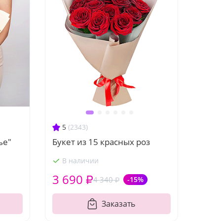
5
(2343)
ье"
Букет из 15 красных роз
В наличии
3 690 ₽
4 340 ₽
-15%
Заказать