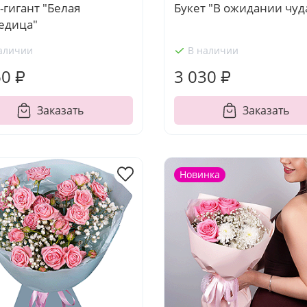
-гигант "Белая
Букет "В ожидании чуд
едица"
аличии
В наличии
60 ₽
3 030 ₽
Заказать
Заказать
Новинка