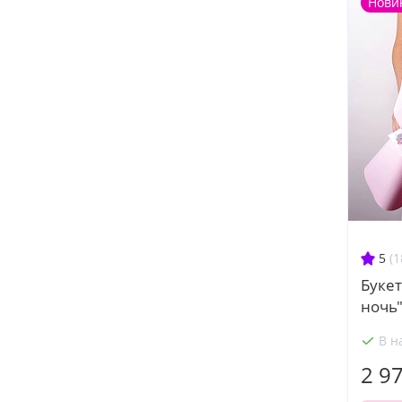
Нови
5
(1
Букет
ночь
В н
2 9