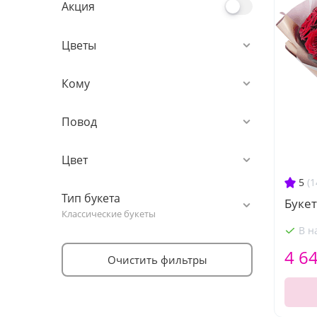
Акция
Цветы
Кому
Повод
Цвет
5
(1
Тип букета
Букет
Классические букеты
В н
4 6
Очистить фильтры