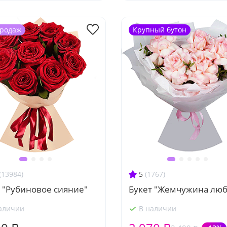
продаж
Крупный бутон
(13984)
5
(1767)
 "Рубиновое сияние"
Букет "Жемчужина люб
аличии
В наличии