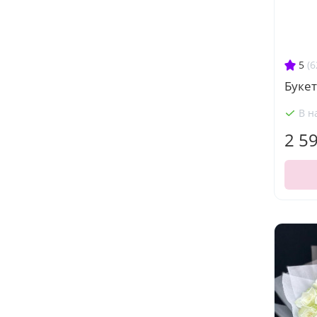
5
(6
Буке
В н
2 5