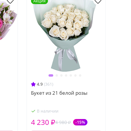
Акция
4.9
(361)
Букет из 21 белой розы
В наличии
4 230 ₽
4 980 ₽
-15%