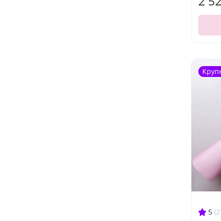
2 5
Круп
5
(2