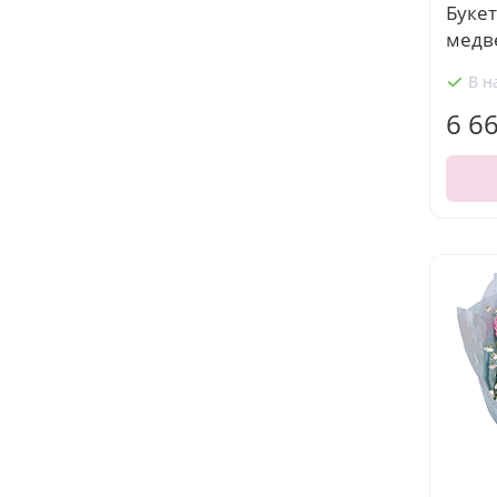
Букет
медв
В н
6 6