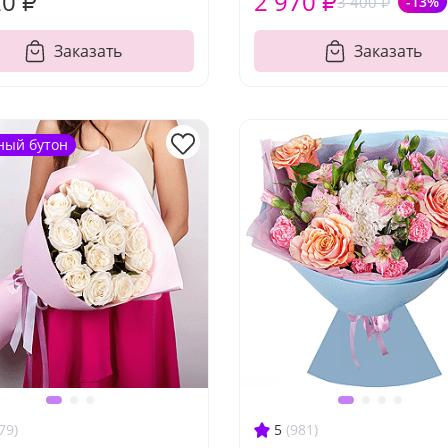
20 ₽
2 970 ₽
3 400 ₽
-13%
Заказать
Заказать
ный бутон
79)
5
(981)