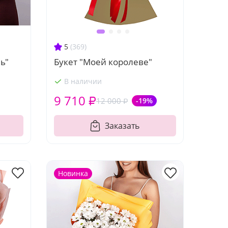
5
(369)
ь"
Букет "Моей королеве"
В наличии
9 710 ₽
12 000 ₽
-19%
Заказать
Новинка