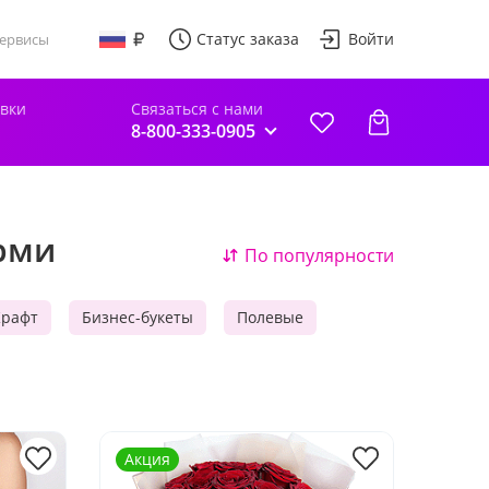
Статус заказа
Войти
ервисы
авки
Связаться с нами
8-800-333-0905
ерми
По популярности
Крафт
Бизнес-букеты
Полевые
Акция