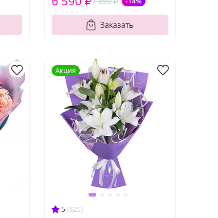
6 590 ₽
7 650 ₽
-14%
Заказать
Акция
5
(825)