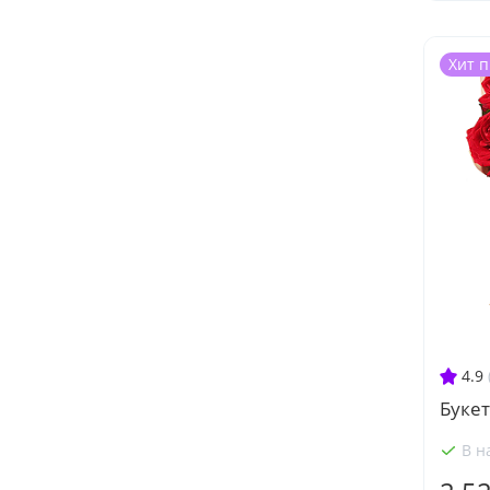
Хит 
4.9
Букет
В н