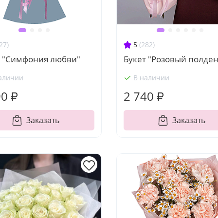
27)
5
(282)
т "Симфония любви"
Букет "Розовый полден
аличии
В наличии
90 ₽
2 740 ₽
Заказать
Заказать