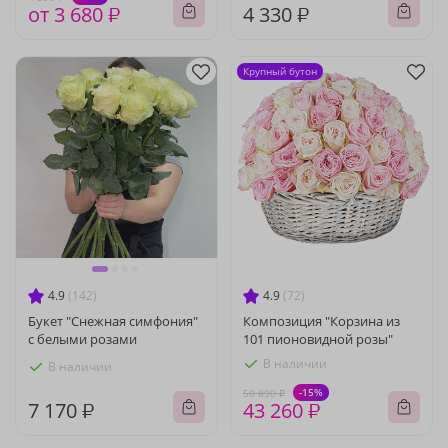
от 3 680 ₽
4 330 ₽
Крупный бутон
4.9
(142)
4.9
(72)
Букет "Снежная симфония"
Композиция "Корзина из
с белыми розами
101 пионовидной розы"
В наличии
В наличии
-15%
50 890 ₽
7 170 ₽
43 260 ₽