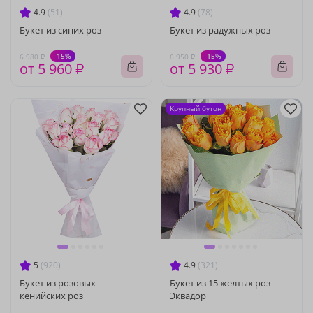
4.9
(51)
4.9
(78)
Букет из синих роз
Букет из радужных роз
-15%
-15%
6 980 ₽
6 950 ₽
от 5 960 ₽
от 5 930 ₽
Крупный бутон
5
(920)
4.9
(321)
Букет из розовых
Букет из 15 желтых роз
кенийских роз
Эквадор