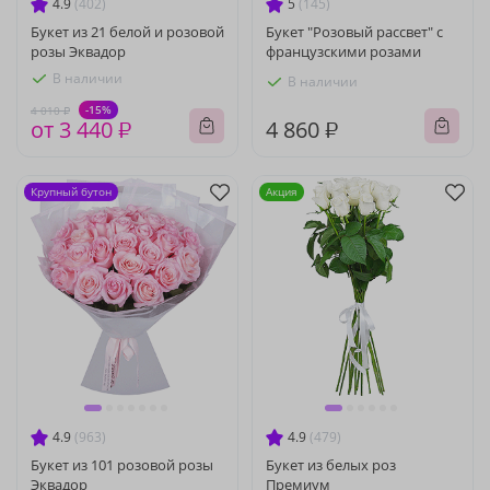
4.9
(402)
5
(145)
Букет из 21 белой и розовой
Букет "Розовый рассвет" с
розы Эквадор
французскими розами
В наличии
В наличии
-15%
4 010 ₽
от 3 440 ₽
4 860 ₽
Крупный бутон
Акция
4.9
(963)
4.9
(479)
Букет из 101 розовой розы
Букет из белых роз
Эквадор
Премиум