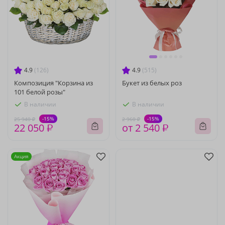
4.9
(126)
4.9
(515)
Композиция "Корзина из
Букет из белых роз
101 белой розы"
В наличии
В наличии
-15%
-15%
25 940 ₽
2 960 ₽
22 050 ₽
от 2 540 ₽
Акция