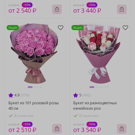
-15%
-15%
2 960 ₽
4 010 ₽
от 2 540 ₽
от 3 440 ₽
Акция
Акция
4.9
(579)
5
(442)
Букет из 101 розовой розы
Букет из разноцветных
40 см
кенийских роз
В наличии
В наличии
-15%
-15%
2 920 ₽
4 130 ₽
от 2 510 ₽
от 3 540 ₽