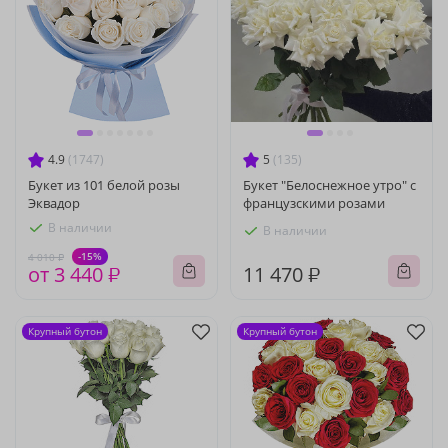
4.9
(1747)
5
(135)
Букет из 101 белой розы
Букет "Белоснежное утро" с
Эквадор
французскими розами
В наличии
В наличии
-15%
4 010 ₽
от 3 440 ₽
11 470 ₽
Крупный бутон
Крупный бутон