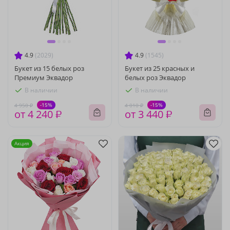
4.9
(2029)
4.9
(1545)
Букет из 15 белых роз
Букет из 25 красных и
Премиум Эквадор
белых роз Эквадор
В наличии
В наличии
-15%
-15%
4 950 ₽
4 010 ₽
от 4 240 ₽
от 3 440 ₽
Акция