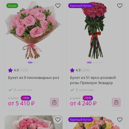
Акция
Крупный бутон
4.9
(125)
4.9
(209)
Букет из 9 пионовидных роз
Букет из 51 ярко-розовой
розы Премиум Эквадор
В наличии
В наличии
-15%
-15%
6 330 ₽
4 950 ₽
от 5 410 ₽
от 4 240 ₽
Крупный бутон