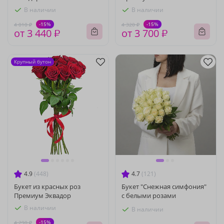
В наличии
В наличии
-15%
-15%
4 010 ₽
4 320 ₽
от 3 440 ₽
от 3 700 ₽
Крупный бутон
4.9
(448)
4.7
(121)
Букет из красных роз
Букет "Снежная симфония"
Премиум Эквадор
с белыми розами
В наличии
В наличии
-15%
4 290 ₽