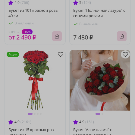
4.9
(766)
5
(124)
Букет из 101 красной розы
Букет "Полночная лазурь" с
40 см
синими розами
В наличии
В наличии
-15%
2 890 ₽
от 2 490 ₽
7 480 ₽
Акция
4.9
(2161)
4.9
(151)
Букет из 15 красных роз
Букет "Алое пламя" с