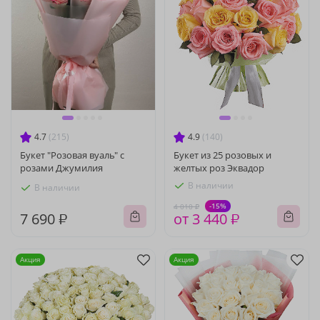
4.7
(215)
4.9
(140)
Букет "Розовая вуаль" с
Букет из 25 розовых и
розами Джумилия
желтых роз Эквадор
В наличии
В наличии
-15%
4 010 ₽
7 690 ₽
от 3 440 ₽
Акция
Акция