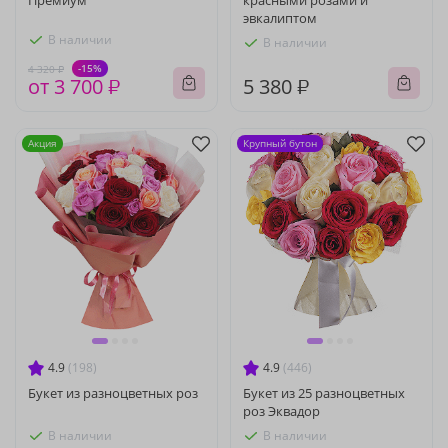
Премиум
красными розами и
эвкалиптом
В наличии
В наличии
-15%
4 320 ₽
от 3 700 ₽
5 380 ₽
Акция
Крупный бутон
4.9
(198)
4.9
(446)
Букет из разноцветных роз
Букет из 25 разноцветных
роз Эквадор
В наличии
В наличии