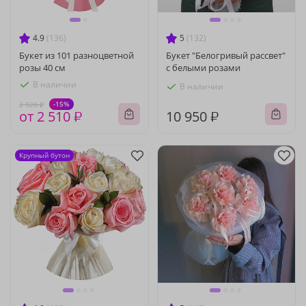
4.9
(136)
5
(132)
Букет из 101 разноцветной
Букет "Белогривый рассвет"
розы 40 см
с белыми розами
В наличии
В наличии
-15%
2 920 ₽
от 2 510 ₽
10 950 ₽
Крупный бутон