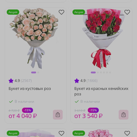
Акция
Акция
4.9
(2567)
4.9
(1666)
Букет из кустовых роз
Букет из красных кенийских
роз
В наличии
В наличии
-15%
-15%
4 720 ₽
3 610 ₽
от 4 040 ₽
от 3 540 ₽
Акция
Акция