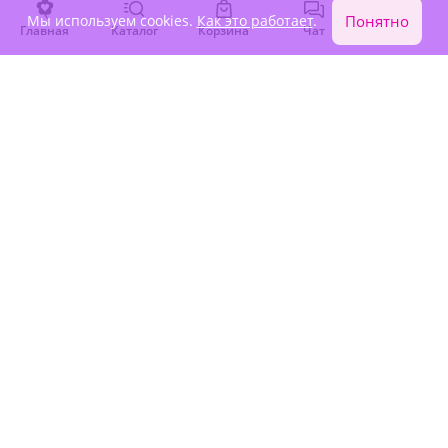
Мы используем cookies.
Как это работает
.
Понятно
Главная
Каталог
Корзина
Чат
Войти
5
(53)
4.9
(194)
Подарочный набор "Аромат
Букет "Мифы муз"
Прованса с конфетами и
кофе"
В наличии
В наличии
8 960 ₽
5 230 ₽