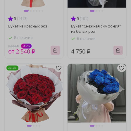
5
(1413)
5
(101)
Букет из красных роз
Букет "Снежная симфония"
из белых роз
В наличии
В наличии
-15%
2 960 ₽
от 2 540 ₽
4 750 ₽
Акция