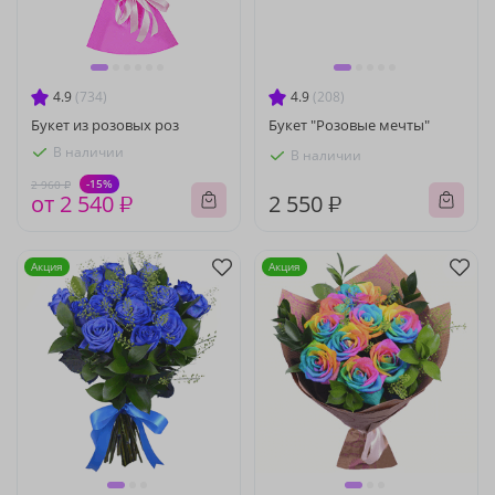
4.9
(734)
4.9
(208)
Букет из розовых роз
Букет "Розовые мечты"
В наличии
В наличии
-15%
2 960 ₽
от 2 540 ₽
2 550 ₽
Акция
Акция