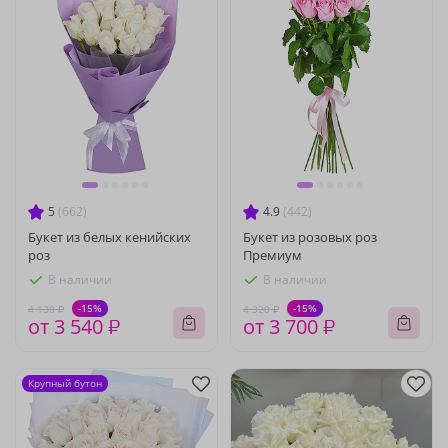
5
(662)
4.9
(442)
Букет из белых кенийских
Букет из розовых роз
роз
Премиум
В наличии
В наличии
-15%
-15%
4 130 ₽
4 320 ₽
от 3 540 ₽
от 3 700 ₽
Крупный бутон