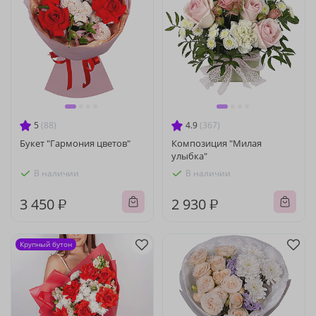
5
(88)
4.9
(367)
Букет "Гармония цветов"
Композиция "Милая
улыбка"
В наличии
В наличии
3 450 ₽
2 930 ₽
Крупный бутон