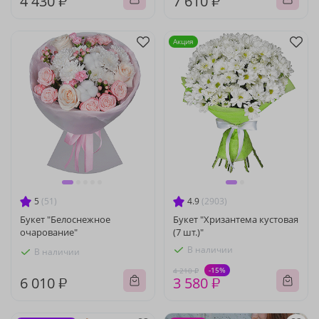
4 430 ₽
7 610 ₽
Акция
5
(51)
4.9
(2903)
Букет "Белоснежное
Букет "Хризантема кустовая
очарование"
(7 шт.)"
В наличии
В наличии
-15%
4 210 ₽
6 010 ₽
3 580 ₽