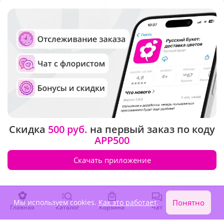
5
(689)
4.9
(170)
Букет "Созвездие нежности"
Композиция "Единственная
с бабблс"
В наличии
В наличии
Скидка
500 руб.
на первый заказ по коду
APP500
10 190 ₽
7 560 ₽
Скачать приложение
Хит продаж
Мы используем cookies.
Как это работает
.
Понятно
Главная
Каталог
Корзина
Чат
Войти