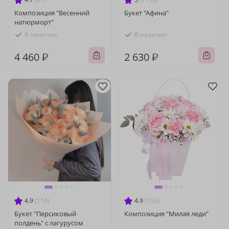
Композиция "Весенний
Букет "Афина"
натюрморт"
В наличии
В наличии
4 460 ₽
2 630 ₽
4.9
(110)
4.9
(153)
Букет "Персиковый
Композиция "Милая леди"
полдень" с лагурусом