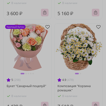
В наличии
В наличии
3 600 ₽
5 160 ₽
Крупный бутон
5
(298)
4.9
(478)
Букет "Сахарный поцелуй"
Композиция "Корзина
ромашек"
В наличии
В наличии