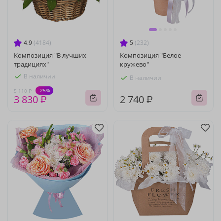
4.9
(4184)
5
(232)
Композиция "В лучших
Композиция "Белое
традициях"
кружево"
В наличии
В наличии
-25%
5 110 ₽
3 830 ₽
2 740 ₽