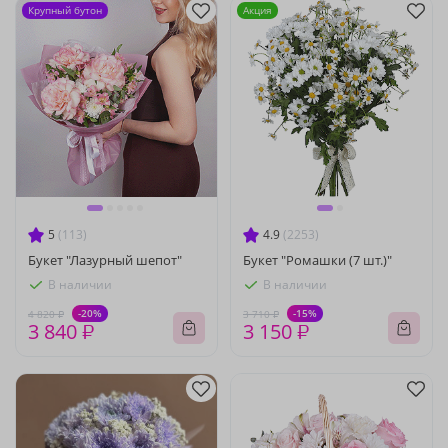
Крупный бутон
Акция
5
(113)
4.9
(2253)
Букет "Лазурный шепот"
Букет "Ромашки (7 шт.)"
В наличии
В наличии
-20%
-15%
4 820 ₽
3 710 ₽
3 840 ₽
3 150 ₽