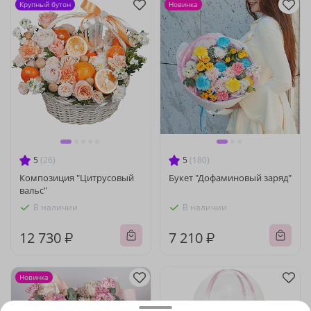
Крупный бутон
Новинка
5
(26)
5
(180)
Композиция "Цитрусовый
Букет "Дофаминовый заряд"
вальс"
В наличии
В наличии
12 730 ₽
7 210 ₽
Новинка