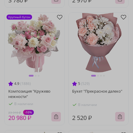
3 780 ₽
2 970 ₽
Крупный бутон
4.9
(1886)
5
(529)
Композиция "Кружево
Букет "Прекрасное далеко"
нежности"
В наличии
В наличии
-10%
23 310 ₽
20 980 ₽
2 520 ₽