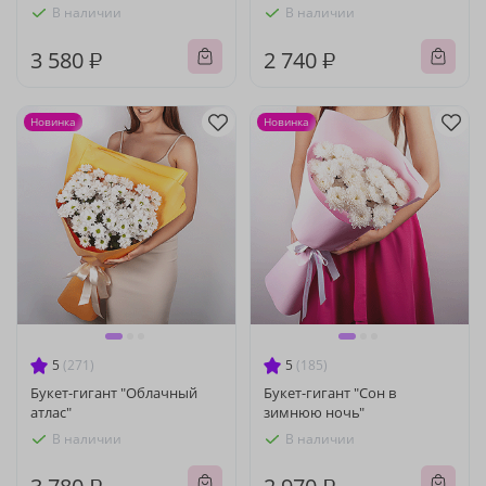
В наличии
В наличии
3 580 ₽
2 740 ₽
Новинка
Новинка
5
(271)
5
(185)
Букет-гигант "Облачный
Букет-гигант "Сон в
атлас"
зимнюю ночь"
В наличии
В наличии