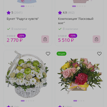
5
(2641)
4.9
(462)
Букет "Радуга чувств"
Композиция "Ласковый
миг"
В наличии
В наличии
-25%
-10%
3 690 ₽
6 120 ₽
2 770 ₽
5 510 ₽
Акция