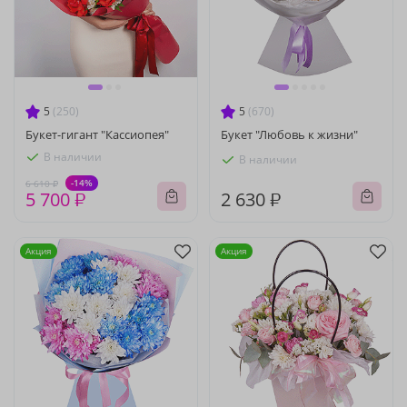
5
(250)
5
(670)
Букет-гигант "Кассиопея"
Букет "Любовь к жизни"
В наличии
В наличии
-14%
6 610 ₽
5 700 ₽
2 630 ₽
Акция
Акция