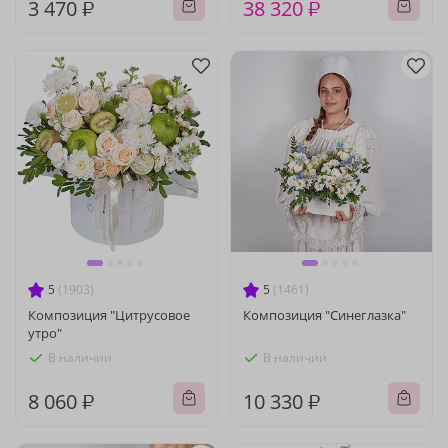
3 470 ₽
38 320 ₽
5
(1903)
5
(1461)
Композиция "Цитрусовое
Композиция "Синеглазка"
утро"
В наличии
В наличии
8 060 ₽
10 330 ₽