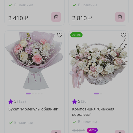
В наличии
В наличии
3 410 ₽
2 810 ₽
Акция
5
(123)
5
(26)
Букет "Молекулы обаяния"
Композиция "Снежная
королева"
В наличии
В наличии
-10%
42 580 ₽