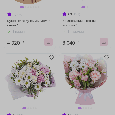
5
(362)
4.9
(191)
Букет "Между вымыслом и
Композиция "Летняя
снами"
история"
В наличии
В наличии
4 920 ₽
8 040 ₽
4.7
(67)
5
(1156)