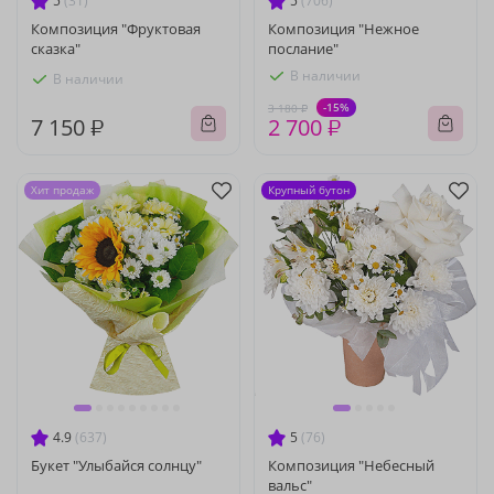
5
(31)
5
(706)
Композиция "Фруктовая
Композиция "Нежное
сказка"
послание"
В наличии
В наличии
-15%
3 180 ₽
7 150 ₽
2 700 ₽
Хит продаж
Крупный бутон
4.9
(637)
5
(76)
Букет "Улыбайся солнцу"
Композиция "Небесный
вальс"