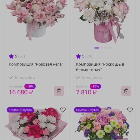
5
(27)
5
(36)
Композиция "Розовая нега"
Композиция "Роскошь в
белых тонах"
В наличии
В наличии
-10%
-10%
18 530 ₽
8 680 ₽
16 680 ₽
7 810 ₽
Крупный бутон
Крупный бутон