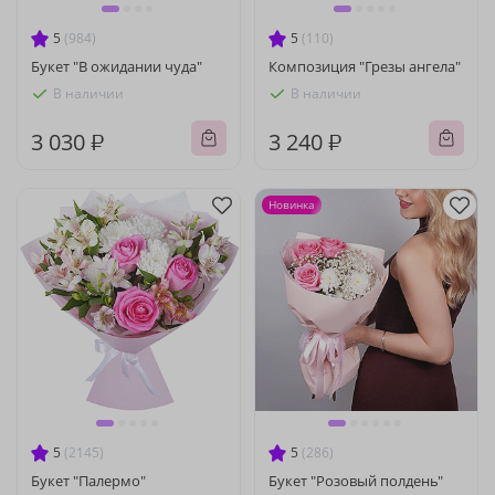
5
(984)
5
(110)
Букет "В ожидании чуда"
Композиция "Грезы ангела"
В наличии
В наличии
3 030 ₽
3 240 ₽
Новинка
5
(2145)
5
(286)
Букет "Палермо"
Букет "Розовый полдень"