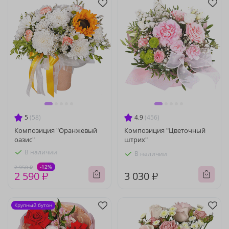
5
(58)
4.9
(456)
Композиция "Оранжевый
Композиция "Цветочный
оазис"
штрих"
В наличии
В наличии
-12%
2 950 ₽
2 590 ₽
3 030 ₽
Крупный бутон