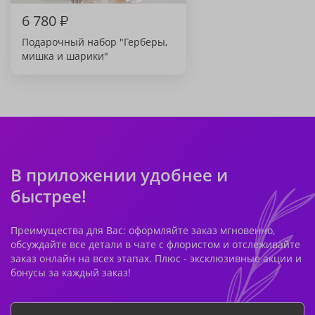
6 780
₽
Подарочный набор "Герберы,
мишка и шарики"
В приложении удобнее и
быстрее!
Преимущества для Вас: оформляйте заказ мгновенно,
обсуждайте все детали в чате с флористом и отслеживайте
заказ онлайн на всех этапах. Плюс - эксклюзивные акции и
бонусы за каждый заказ!