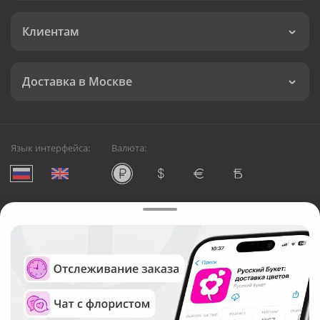
Клиентам
Доставка в Москве
Язык интерфейса:
Валюта:
©
Служба круглосуточной доставки цветов в Москве
Русский Букет, 2026
Общество с ограниченной ответственностью «Технология»
ОГРН: 1195476081745, ИНН: 5410081997
Юридический адрес: г. Новосибирск, ул. Ипподромская,
д.42, оф. 3