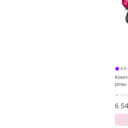
4.9
Комп
розы
В н
6 5