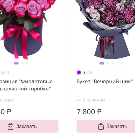
(551)
5
(36)
озиция "Фиолетовые
Букет "Вечерний шик"
 в шляпной коробке"
аличии
В наличии
40 ₽
7 800 ₽
Заказать
Заказать