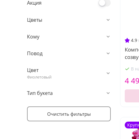
Акция
Цветы
Кому
4.9
Комп
Повод
созв
В н
Цвет
Фиолетовый
4 4
Тип букета
Очистить фильтры
Круп