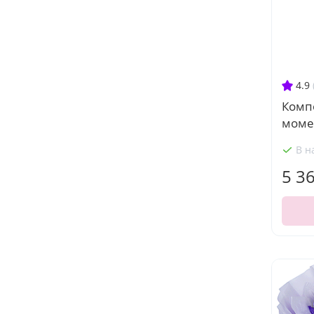
4.9
Комп
моме
В н
5 3