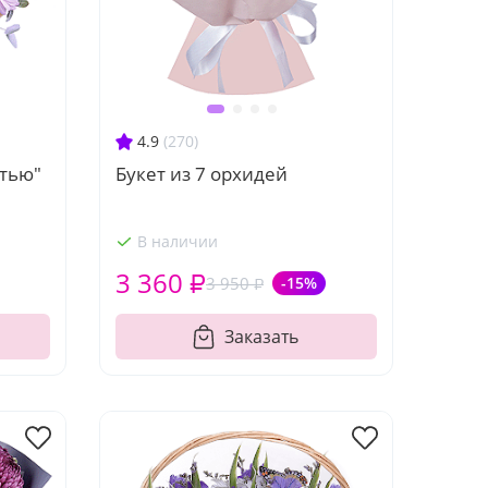
4.9
(270)
тью"
Букет из 7 орхидей
В наличии
3 360 ₽
3 950 ₽
-15%
Заказать