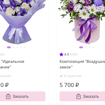
50)
4.9
(699)
т "Идеальное
Композиция "Воздушн
тание"
замок"
аличии
В наличии
80 ₽
5 700 ₽
Заказать
Заказать