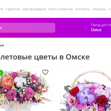
та
Гарантии
Для продавцов
Корп. клиентам
Контакты
Помощь
С
Город дост
Омск
вые
летовые цветы в Омске
я