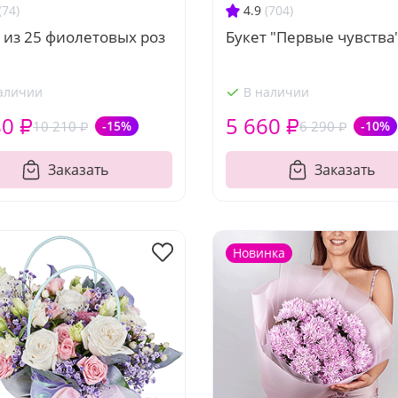
(74)
4.9
(704)
 из 25 фиолетовых роз
Букет "Первые чувства
аличии
В наличии
80 ₽
5 660 ₽
10 210 ₽
-15%
6 290 ₽
-10%
Заказать
Заказать
Новинка