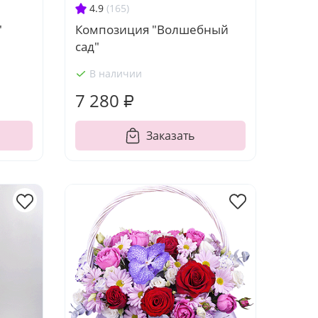
4.9
(165)
"
Композиция "Волшебный
сад"
В наличии
7 280 ₽
Заказать