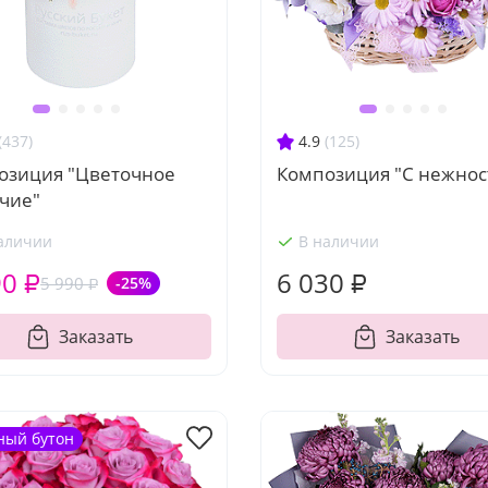
(437)
4.9
(125)
озиция "Цветочное
Композиция "С нежнос
учие"
аличии
В наличии
90 ₽
6 030 ₽
5 990 ₽
-25%
Заказать
Заказать
ный бутон