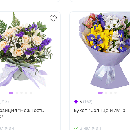
(213)
5
(162)
озиция "Нежность
Букет "Солнце и луна"
й"
аличии
В наличии