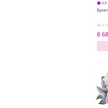
4.9
Букет
В н
8 6