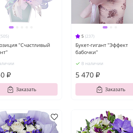
(505)
5
(237)
озиция "Счастливый
Букет-гигант "Эффект
нт"
бабочки"
аличии
В наличии
60 ₽
5 470 ₽
Заказать
Заказать