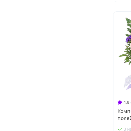
4.9
Комп
поле
В н