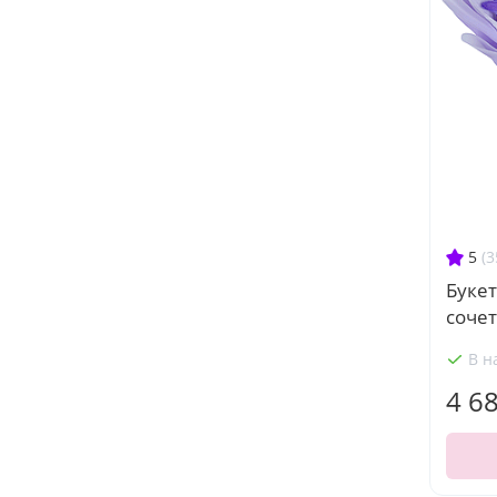
5
(3
Буке
соче
В н
4 6