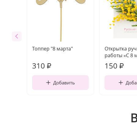
Топпер "8 марта"
Открытка ру
работы «С 8 
310
150
₽
₽
Добавить
Доба