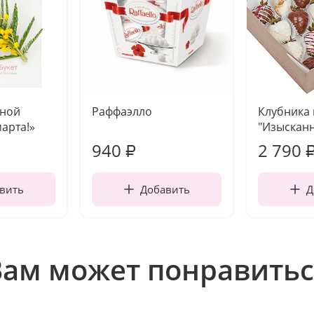
чной
Раффаэлло
Клубника
марта!»
"Изысканн
940
2 790
₽
вить
Добавить
Д
Вам может понравитьс