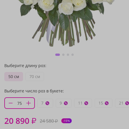
Выберите длину роз:
50 см
70 см
Выберите число роз в букете:
7
9
11
15
21
20 890
₽
24 580
₽
-15%