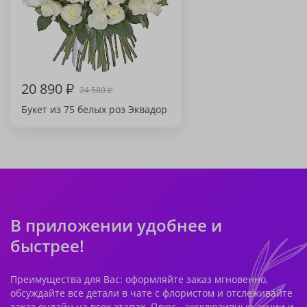
20 890
₽
24 580
₽
Букет из 75 белых роз Эквадор
В приложении удобнее и
быстрее!
Преимущества для Вас: оформляйте заказ мгновенно,
обсуждайте все детали в чате с флористом и отслеживайте
заказ онлайн на всех этапах. Плюс - эксклюзивные акции и