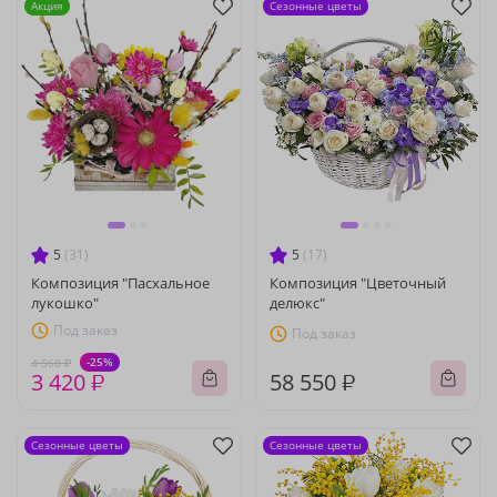
Акция
Сезонные цветы
5
(31)
5
(17)
Композиция "Пасхальное
Композиция "Цветочный
лукошко"
делюкс"
Под заказ
Под заказ
-25%
4 560 ₽
3 420 ₽
58 550 ₽
Сезонные цветы
Сезонные цветы