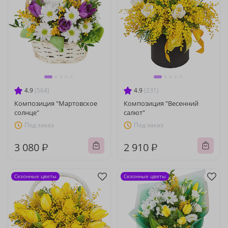
4.9
(564)
4.9
(231)
Композиция "Мартовское
Композиция "Весенний
солнце"
салют"
Под заказ
Под заказ
3 080 ₽
2 910 ₽
Сезонные цветы
Сезонные цветы