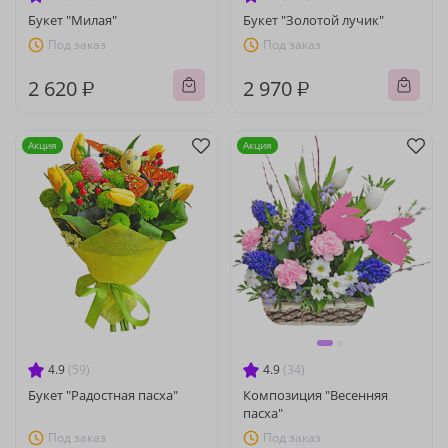
Букет "Милая"
Букет "Золотой лучик"
Под заказ
Под заказ
2 620 ₽
2 970 ₽
Акция
Акция
4.9
(59)
4.9
(34)
Букет "Радостная пасха"
Композиция "Весенняя
пасха"
Под заказ
Под заказ