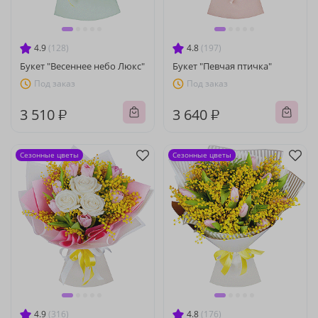
4.9
(128)
4.8
(197)
Букет "Весеннее небо Люкс"
Букет "Певчая птичка"
Под заказ
Под заказ
3 510 ₽
3 640 ₽
Сезонные цветы
Сезонные цветы
4.9
(316)
4.8
(176)