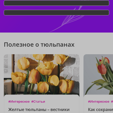
Полезное о тюльпанах
#Интересное
#Статьи
#Интересное
#
Желтые тюльпаны – вестники
Как сохран