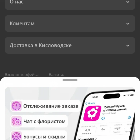
О нас
Клиентам
Доставка в Кисловодске
Язык интерфейса:
Валюта:
©
Служба круглосуточной доставки цветов в
Кисловодске
Русский Букет, 2026
Общество с ограниченной ответственностью «Технология»
ОГРН: 1195476081745, ИНН: 5410081997
Юридический адрес: г. Новосибирск, ул. Ипподромская,