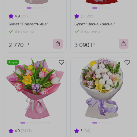
4.9
(217)
5
(1295)
Букет "Прелестница"
Букет "Весна красна "
В наличии
В наличии
2 770 ₽
3 090 ₽
Акция
4.9
(2411)
5
(34)