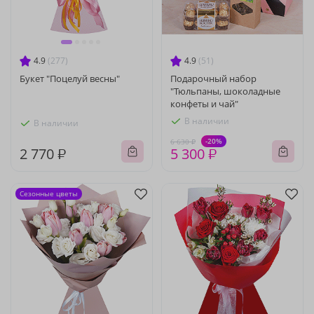
4.9
(277)
4.9
(51)
Букет "Поцелуй весны"
Подарочный набор
"Тюльпаны, шоколадные
конфеты и чай"
В наличии
В наличии
-20%
6 630 ₽
2 770 ₽
5 300 ₽
Сезонные цветы