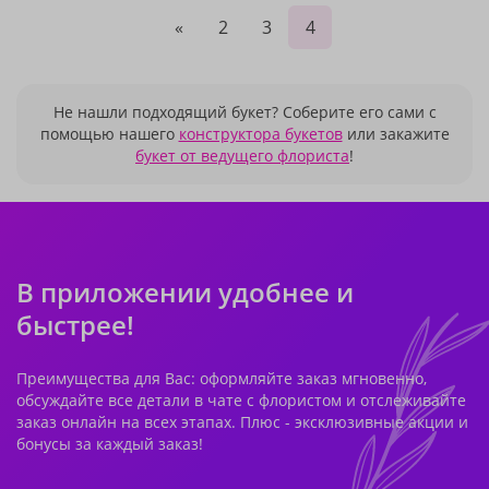
«
2
3
4
Не нашли подходящий букет? Соберите его сами с
помощью нашего
конструктора букетов
или закажите
букет от ведущего флориста
!
В приложении удобнее и
быстрее!
Преимущества для Вас: оформляйте заказ мгновенно,
обсуждайте все детали в чате с флористом и отслеживайте
заказ онлайн на всех этапах. Плюс - эксклюзивные акции и
бонусы за каждый заказ!