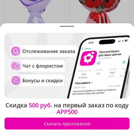
5
(189)
5
(141)
Букет "Звездная даль"
Букет "Огоньки души"
В наличии
В наличии
3 020 ₽
2 390 ₽
Новинка
Новинка
Скидка
500 руб.
на первый заказ по коду
APP500
Скачать приложение