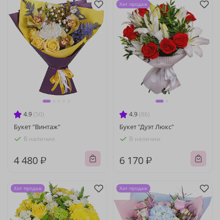
Хит продаж
4.9
(50)
4.9
(86)
Букет "Винтаж"
Букет "Дуэт Люкс"
В наличии
В наличии
4 480 ₽
6 170 ₽
Хит продаж
Хит продаж