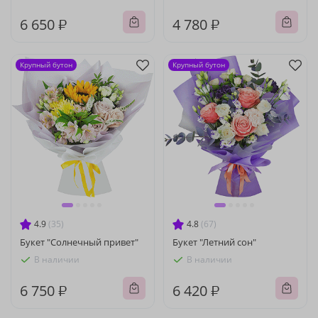
6 650 ₽
4 780 ₽
Крупный бутон
Крупный бутон
4.9
(35)
4.8
(67)
Букет "Солнечный привет"
Букет "Летний сон"
В наличии
В наличии
6 750 ₽
6 420 ₽