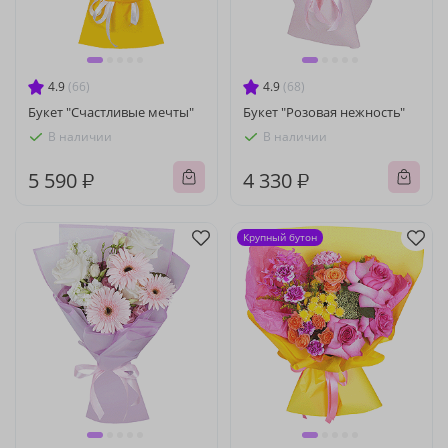
4.9
(66)
4.9
(68)
Букет "Счастливые мечты"
Букет "Розовая нежность"
В наличии
В наличии
5 590 ₽
4 330 ₽
Крупный бутон