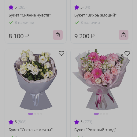
5
(285)
5
(34)
Букет "Сияние чувств"
Букет "Вихрь эмоций"
В наличии
В наличии
8 100 ₽
9 200 ₽
5
(508)
5
(773)
Букет "Светлые мечты"
Букет "Розовый этюд"