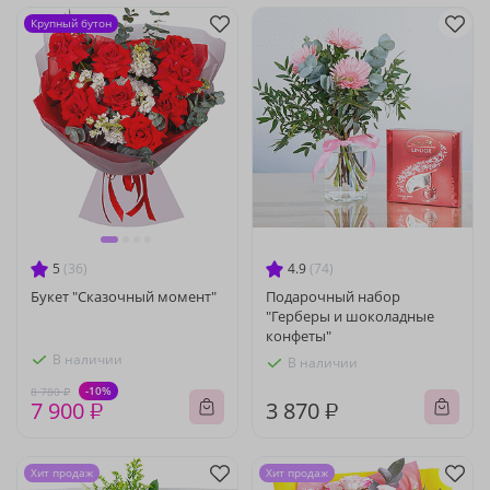
Крупный бутон
5
(36)
4.9
(74)
Букет "Сказочный момент"
Подарочный набор
"Герберы и шоколадные
конфеты"
В наличии
В наличии
-10%
8 780 ₽
7 900 ₽
3 870 ₽
Хит продаж
Хит продаж