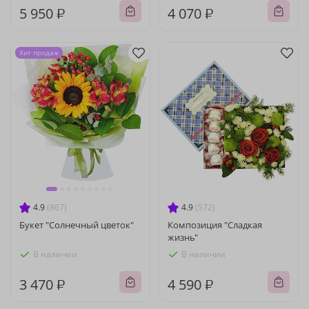
5 950 ₽
4 070 ₽
Хит продаж
4.9
(867)
4.9
(572)
Букет "Солнечный цветок"
Композиция "Сладкая
жизнь"
В наличии
В наличии
3 470 ₽
4 590 ₽