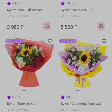
4.9
(45)
4.9
(71)
Букет "Нежный мотив"
Букет "Наше солнце"
В наличии
В наличии
3 980 ₽
5 520 ₽
Хит продаж
Хит продаж
5
(55)
4.8
(48)
Букет "Твое тепло"
Букет "Солнечный янтарь"
В наличии
В наличии