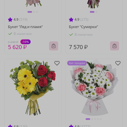
4.9
(519)
4.9
(275)
Букет "Лед и пламя"
Букет "Сумерки"
В наличии
В наличии
-10%
6 240 ₽
5 620 ₽
7 570 ₽
Хит продаж
4.9
(120)
4.9
(4777)