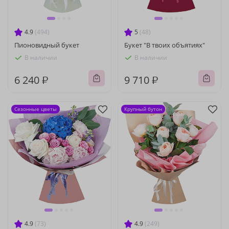
4.9
(494)
5
(48)
Пионовидный букет
Букет "В твоих объятиях"
В наличии
В наличии
6 240 ₽
9 710 ₽
Сезонные цветы
Крупный бутон
4.9
(73)
4.9
(249)