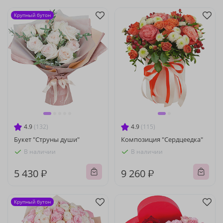
Крупный бутон
4.9
(132)
4.9
(115)
Букет "Струны души"
Композиция "Сердцеедка"
В наличии
В наличии
5 430 ₽
9 260 ₽
Крупный бутон