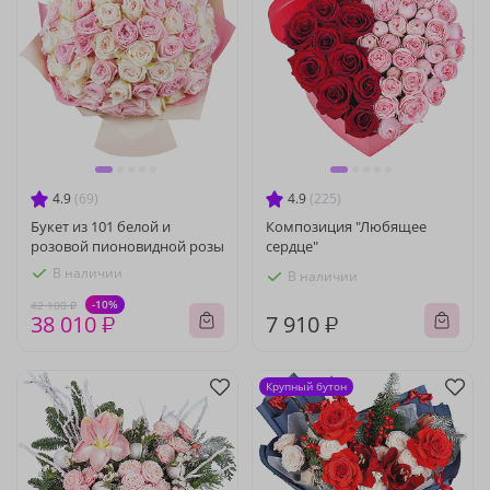
4.9
(69)
4.9
(225)
Букет из 101 белой и
Композиция "Любящее
розовой пионовидной розы
сердце"
В наличии
В наличии
-10%
42 100 ₽
38 010 ₽
7 910 ₽
Крупный бутон