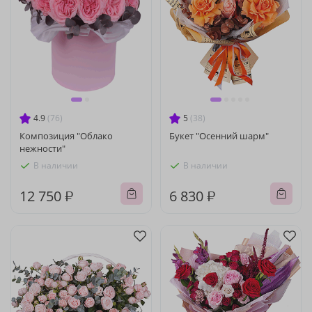
4.9
(76)
5
(38)
Композиция "Облако
Букет "Осенний шарм"
нежности"
В наличии
В наличии
12 750 ₽
6 830 ₽