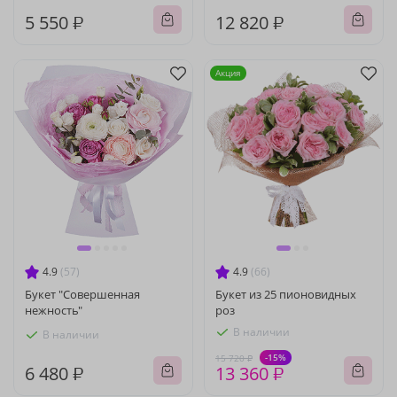
5 550 ₽
12 820 ₽
Акция
4.9
(57)
4.9
(66)
Букет "Совершенная
Букет из 25 пионовидных
нежность"
роз
В наличии
В наличии
-15%
15 720 ₽
6 480 ₽
13 360 ₽