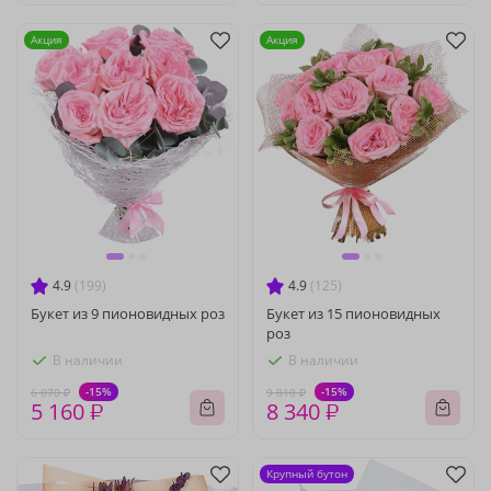
Акция
Акция
4.9
(199)
4.9
(125)
Букет из 9 пионовидных роз
Букет из 15 пионовидных
роз
В наличии
В наличии
-15%
-15%
6 070 ₽
9 810 ₽
5 160 ₽
8 340 ₽
Крупный бутон