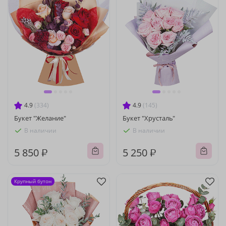
4.9
(334)
4.9
(145)
Букет "Желание"
Букет "Хрусталь"
В наличии
В наличии
5 850 ₽
5 250 ₽
Крупный бутон