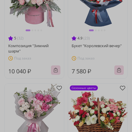
5
(32)
4.9
(23)
Композиция "Зимний
Букет "Королевский вечер"
шарм"
Под заказ
Под заказ
10 040 ₽
7 580 ₽
Сезонные цветы