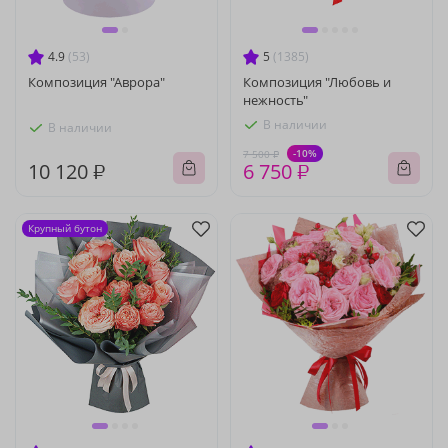
4.9
(53)
5
(1385)
Композиция "Аврора"
Композиция "Любовь и
нежность"
В наличии
В наличии
-10%
7 500 ₽
10 120 ₽
6 750 ₽
Крупный бутон