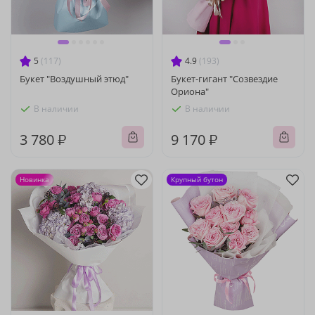
5
(117)
4.9
(193)
Букет "Воздушный этюд"
Букет-гигант "Созвездие
Ориона"
В наличии
В наличии
3 780 ₽
9 170 ₽
Новинка
Крупный бутон