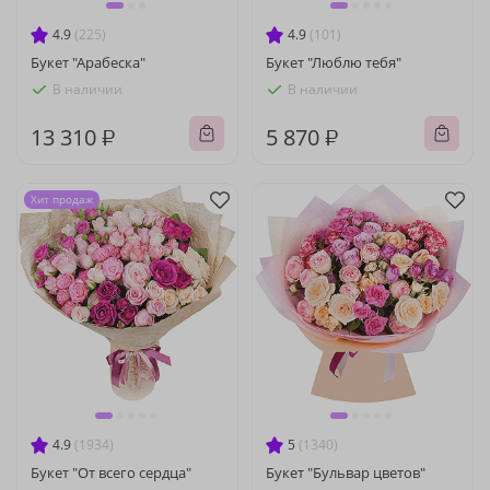
4.9
(225)
4.9
(101)
Букет "Арабеска"
Букет "Люблю тебя"
В наличии
В наличии
13 310 ₽
5 870 ₽
Хит продаж
4.9
(1934)
5
(1340)
Букет "От всего сердца"
Букет "Бульвар цветов"