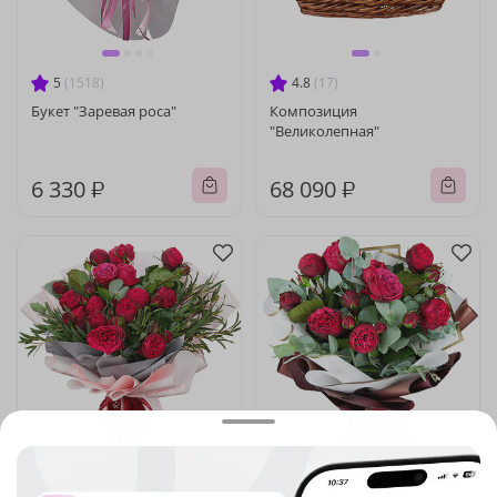
5
(1518)
4.8
(17)
Букет "Заревая роса"
Композиция
"Великолепная"
6 330 ₽
68 090 ₽