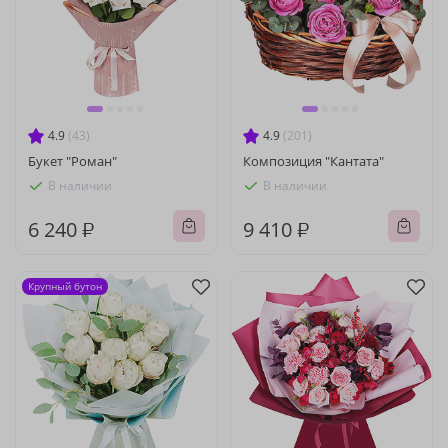
4.9
(43)
4.9
(201)
Букет "Роман"
Композиция "Кантата"
В наличии
В наличии
6 240 ₽
9 410 ₽
Крупный бутон