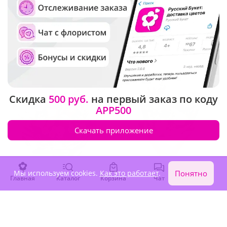
4.9
(138)
4.9
(168)
Букет с пионовидными
Букет с пионовидными
розами "Яркий Пиано"
розами "Яркий Пиано"
(Экстра)
(Уменьшенный)
6 260 ₽
4 540 ₽
Крупный бутон
Скидка
500 руб.
на первый заказ по коду
APP500
Скачать приложение
Мы используем cookies.
Как это работает
.
Понятно
Главная
Каталог
Корзина
Чат
Войти
5
(50)
5
(40)
Букет "Феерия чувств"
Букет "Цветочные
ценители"